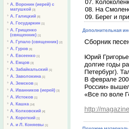
07. Колоколенк
А. Воронин (иерей) с
08. На Смоленс
матушкой
[3]
09. Берег и пр
А. Галицкий
[6]
А. Государкин
[1]
А. Грищенко
Дополнительная и
(священник)
[1]
Сборник песе
А. Гупало (священник)
[2]
А. Гуров
[6]
А. Евсеенко
Юрий Григорье
[1]
А. Емцов
долгие годы р
[3]
А. Забайкальский
Петербург). Та
[1]
А. Заволокина
[1]
В феврале 200
А. Земсков
[1]
России» вышел
А. Иванников (иерей)
[3]
«Все по воле Г
А. Истоков
[1]
А. Кашка
[14]
http://magazin
А. Колковский
[4]
А. Короткий
[1]
А. и Л. Коняевы
[1]
Похожие материалы