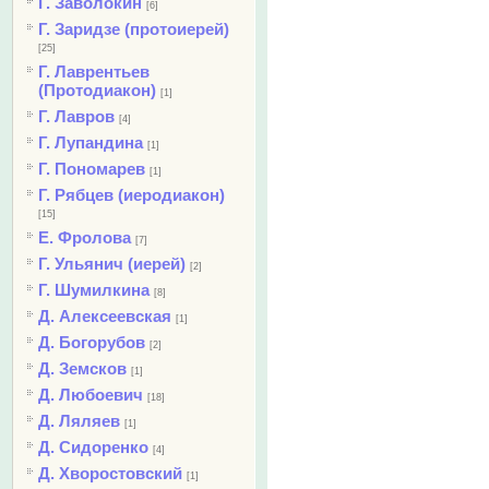
Г. Заволокин
[6]
Г. Заридзе (протоиерей)
[25]
Г. Лаврентьев
(Протодиакон)
[1]
Г. Лавров
[4]
Г. Лупандина
[1]
Г. Пономарев
[1]
Г. Рябцев (иеродиакон)
[15]
Е. Фролова
[7]
Г. Ульянич (иерей)
[2]
Г. Шумилкина
[8]
Д. Алексеевская
[1]
Д. Богорубов
[2]
Д. Земсков
[1]
Д. Любоевич
[18]
Д. Ляляев
[1]
Д. Сидоренко
[4]
Д. Хворостовский
[1]