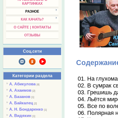
КАРТИНКАХ
РАЗНОЕ
КАК КАЧАТЬ?
О САЙТЕ | КОНТАКТЫ
ОТЗЫВЫ
Соц.сети
Содержани
Категории раздела
01. На глухома
А. Абикулова
02. В сумрак с
[8]
А. Ахаимов
03. Грешишь да
[2]
А. Базанов
[1]
04. Льётся мир
А. Байкалец
[2]
05. Все по вол
А. Н. Бондаренко
[1]
06. Полярная н
А. Видякин
[1]