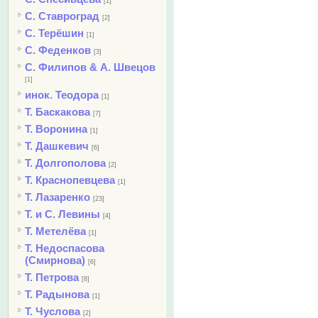
[1]
С. Ставроград
[2]
С. Терёшин
[1]
С. Феденков
[3]
С. Филипов & А. Швецов
[1]
инок. Теодора
[1]
Т. Баскакова
[7]
Т. Воронина
[1]
Т. Дашкевич
[6]
Т. Долгополова
[2]
Т. Краснопевцева
[1]
Т. Лазаренко
[23]
Т. и С. Левины
[4]
Т. Метелёва
[1]
Т. Недоспасова
(Смирнова)
[6]
Т. Петрова
[8]
Т. Радынова
[1]
Т. Чуслова
[2]