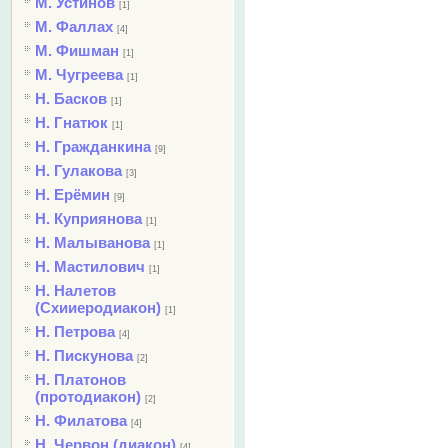
М. Устинов
[1]
М. Фаллах
[4]
М. Фишман
[1]
М. Чугреева
[1]
Н. Басков
[1]
Н. Гнатюк
[1]
Н. Гражданкина
[9]
Н. Гулакова
[3]
Н. Ерёмин
[9]
Н. Куприянова
[1]
Н. Малыванова
[1]
Н. Мастилович
[1]
Н. Налетов
(Схииеродиакон)
[1]
Н. Петрова
[4]
Н. Пискунова
[2]
Н. Платонов
(протодиакон)
[2]
Н. Филатова
[4]
Н. Червон (диакон)
[4]