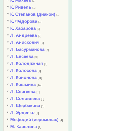
К. Макеев
[1]
К. Ривель
[1]
К. Степанов (диакон)
[1]
К. Фёдорова
[1]
К. Хабарова
[2]
Л. Андреева
[3]
Л. Анискович
[1]
Л. Басурманова
[2]
Л. Евсеева
[6]
Л. Колодяжная
[1]
Л. Колосова
[1]
Л. Кононова
[11]
Л. Кошмина
[14]
Л. Сергеева
[1]
Л. Соловьева
[3]
Л. Щербакова
[1]
Л. Эрденко
[1]
Мефодий (иеромонах)
[4]
М. Карелина
[1]