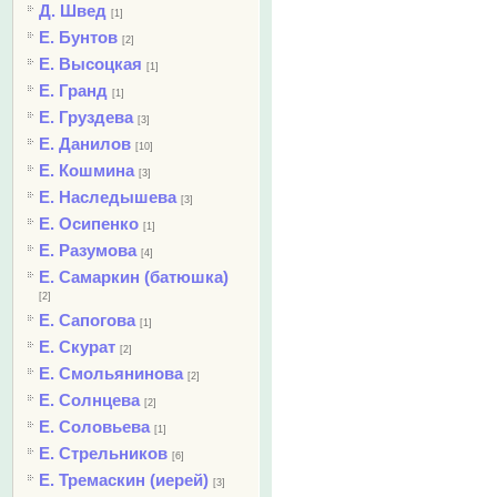
Д. Швед
[1]
Е. Бунтов
[2]
Е. Высоцкая
[1]
Е. Гранд
[1]
Е. Груздева
[3]
Е. Данилов
[10]
Е. Кошмина
[3]
Е. Наследышева
[3]
Е. Осипенко
[1]
Е. Разумова
[4]
Е. Самаркин (батюшка)
[2]
Е. Сапогова
[1]
Е. Скурат
[2]
Е. Смольянинова
[2]
Е. Солнцева
[2]
Е. Соловьева
[1]
Е. Стрельников
[6]
Е. Тремаскин (иерей)
[3]