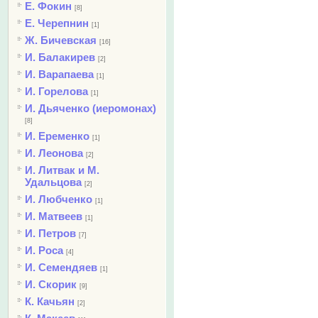
Е. Фокин
[8]
Е. Черепнин
[1]
Ж. Бичевская
[16]
И. Балакирев
[2]
И. Варапаева
[1]
И. Горелова
[1]
И. Дьяченко (иеромонах)
[8]
И. Еременко
[1]
И. Леонова
[2]
И. Литвак и М.
Удальцова
[2]
И. Любченко
[1]
И. Матвеев
[1]
И. Петров
[7]
И. Роса
[4]
И. Семендяев
[1]
И. Скорик
[9]
К. Качьян
[2]