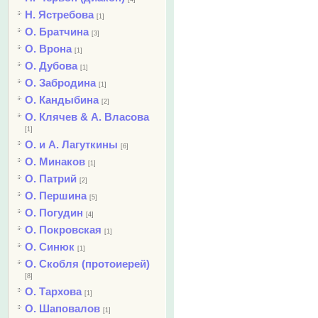
Н. Ястребова
[1]
О. Братчина
[3]
О. Врона
[1]
О. Дубова
[1]
О. Забродина
[1]
О. Кандыбина
[2]
О. Клячев & А. Власова
[1]
О. и А. Лагуткины
[6]
О. Минаков
[1]
О. Патрий
[2]
О. Першина
[5]
О. Погудин
[4]
О. Покровская
[1]
О. Синюк
[1]
О. Скобля (протоиерей)
[8]
О. Тархова
[1]
О. Шаповалов
[1]