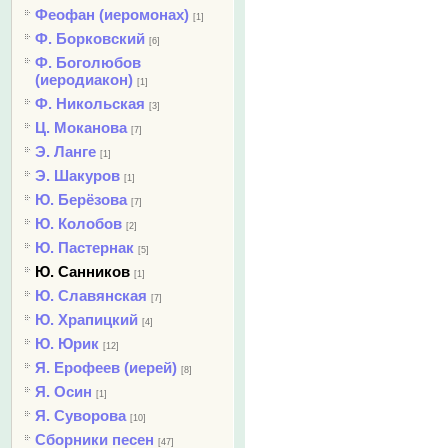
Феофан (иеромонах)
[1]
Ф. Борковский
[6]
Ф. Боголюбов
(иеродиакон)
[1]
Ф. Никольская
[3]
Ц. Моканова
[7]
Э. Ланге
[1]
Э. Шакуров
[1]
Ю. Берёзова
[7]
Ю. Колобов
[2]
Ю. Пастернак
[5]
Ю. Санников
[1]
Ю. Славянская
[7]
Ю. Храпицкий
[4]
Ю. Юрик
[12]
Я. Ерофеев (иерей)
[8]
Я. Осин
[1]
Я. Суворова
[10]
Сборники песен
[47]