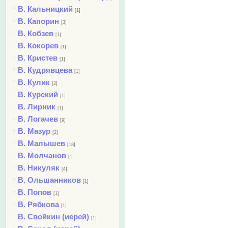
В. Кальницкий
[1]
В. Капорин
[3]
В. Кобзев
[1]
В. Кокорев
[1]
В. Кристев
[1]
В. Кудрявцева
[1]
В. Кулик
[2]
В. Курский
[1]
В. Лирник
[1]
В. Логачев
[9]
В. Мазур
[2]
В. Малышев
[18]
В. Молчанов
[1]
В. Никуляк
[4]
В. Ольшанников
[1]
В. Попов
[1]
В. Рябкова
[1]
В. Свойкин (иерей)
[1]