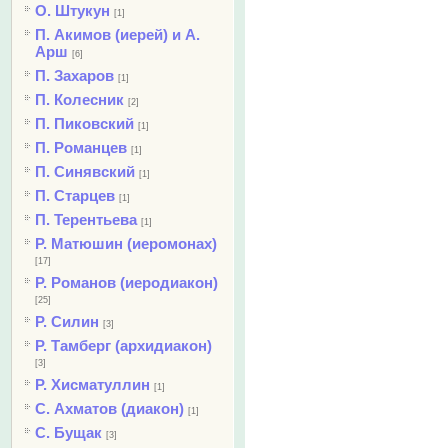
О. Штукун
[1]
П. Акимов (иерей) и А.
Арш
[6]
П. Захаров
[1]
П. Колесник
[2]
П. Пиковский
[1]
П. Романцев
[1]
П. Синявский
[1]
П. Старцев
[1]
П. Терентьева
[1]
Р. Матюшин (иеромонах)
[17]
Р. Романов (иеродиакон)
[25]
Р. Силин
[3]
Р. Тамберг (архидиакон)
[3]
Р. Хисматуллин
[1]
С. Ахматов (диакон)
[1]
С. Бущак
[3]