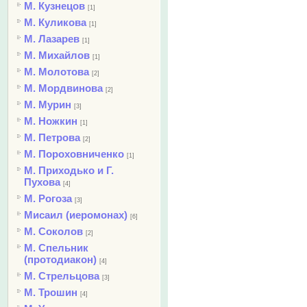
М. Кузнецов
[1]
М. Куликова
[1]
М. Лазарев
[1]
М. Михайлов
[1]
М. Молотова
[2]
М. Мордвинова
[2]
М. Мурин
[3]
М. Ножкин
[1]
М. Петрова
[2]
М. Пороховниченко
[1]
М. Приходько и Г.
Пухова
[4]
М. Рогоза
[3]
Мисаил (иеромонах)
[6]
М. Соколов
[2]
М. Спельник
(протодиакон)
[4]
М. Стрельцова
[3]
М. Трошин
[4]