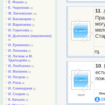
Е. Фокин
[8]
Е. Черепнин
[1]
11
.
Ж. Бичевская
[16]
Пра
И. Балакирев
[2]
мог
И. Варапаева
[1]
мел
И. Горелова
[1]
Ста
И. Дьяченко (иеромонах)
[8]
И. Еременко
[1]
И. Леонова
[2]
И. Литвак и М.
Удальцова
[2]
10
.
И. Любченко
[1]
И. Матвеев
ест
[1]
И. Петров
пож
[7]
И. Роса
[4]
И. Семендяев
[1]
От
И. Скорик
[9]
(
ната
)
К. Качьян
[2]