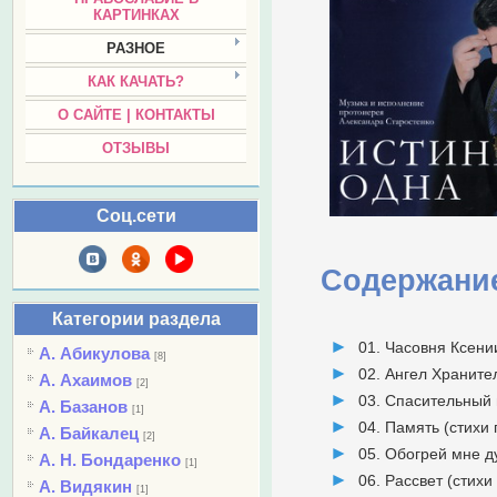
КАРТИНКАХ
РАЗНОЕ
КАК КАЧАТЬ?
О САЙТЕ | КОНТАКТЫ
ОТЗЫВЫ
Соц.сети
Содержани
Категории раздела
01. Часовня Ксени
А. Абикулова
[8]
02. Ангел Хранител
А. Ахаимов
[2]
03. Спасительный п
А. Базанов
[1]
04. Память (стихи 
А. Байкалец
[2]
05. Обогрей мне д
А. Н. Бондаренко
[1]
06. Рассвет (стихи
А. Видякин
[1]