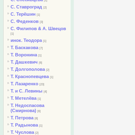
[1]
С. Ставроград
[2]
С. Терёшин
[1]
С. Феденков
[3]
С. Филипов & А. Швецов
[1]
инок. Теодора
[1]
Т. Баскакова
[7]
Т. Воронина
[1]
Т. Дашкевич
[6]
Т. Долгополова
[2]
Т. Краснопевцева
[1]
Т. Лазаренко
[23]
Т. и С. Левины
[4]
Т. Метелёва
[1]
Т. Недоспасова
(Смирнова)
[6]
Т. Петрова
[8]
Т. Радынова
[1]
Т. Чуслова
[2]