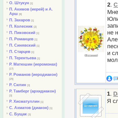
О. Штукун
2
.
С
[1]
П. Акимов (иерей) и А.
Мне
Арш
[6]
Юли
П. Захаров
[1]
зап
П. Колесник
[2]
не 
П. Пиковский
[1]
Але
П. Романцев
[1]
П. Синявский
пес
[1]
П. Старцев
и с
[1]
(
Фотиния
)
П. Терентьева
мол
[1]
Р. Матюшин (иеромонах)
[17]
Р. Романов (иеродиакон)
[25]
Р. Силин
[3]
Р. Тамберг (архидиакон)
1
.
D
[3]
Я с
Р. Хисматуллин
[1]
С. Ахматов (диакон)
[1]
С. Бущак
[3]