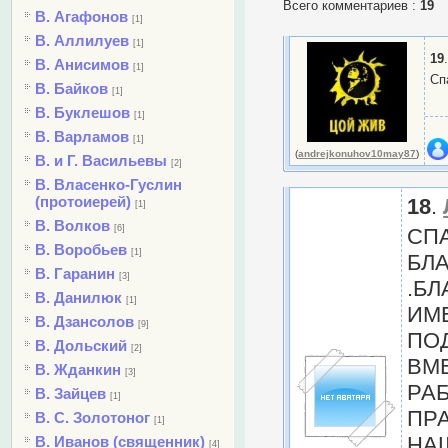
Всего комментариев
:
19
В. Агафонов
[1]
В. Аллилуев
[1]
19
В. Анисимов
[1]
Сп
В. Байков
[1]
В. Буклешов
[1]
В. Варламов
[1]
(
andrejkonuhov10may87
)
В. и Г. Васильевы
[2]
В. Власенко-Гуслин
(протоиерей)
18
.
[1]
В. Волков
[6]
СПА
В. Воробьев
[1]
БЛ
В. Гаранин
[3]
.Б
В. Данилюк
[1]
ИМЕ
В. Дзансолов
[9]
ПО
В. Дольский
[2]
ВМ
В. Жданкин
[3]
РА
В. Зайцев
[1]
ПР
В. С. Золотоног
[1]
НА
В. Иванов (священник)
[4]