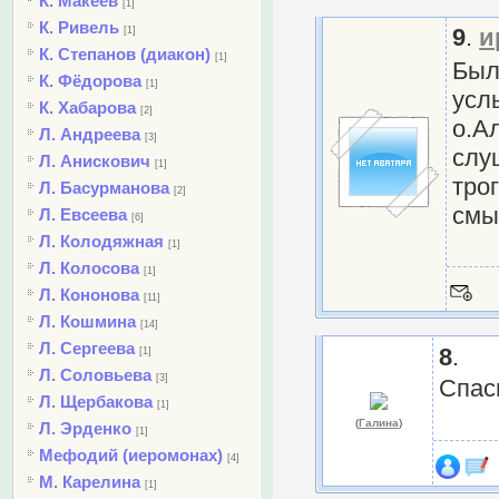
К. Макеев
[1]
К. Ривель
9
.
и
[1]
К. Степанов (диакон)
[1]
Был
К. Фёдорова
[1]
усл
К. Хабарова
[2]
о.А
Л. Андреева
[3]
слу
Л. Анискович
[1]
тро
Л. Басурманова
[2]
смы
Л. Евсеева
[6]
Л. Колодяжная
[1]
Л. Колосова
[1]
Л. Кононова
[11]
Л. Кошмина
[14]
Л. Сергеева
8
.
[1]
Л. Соловьева
[3]
Спас
Л. Щербакова
[1]
(
Галина
)
Л. Эрденко
[1]
Мефодий (иеромонах)
[4]
М. Карелина
[1]