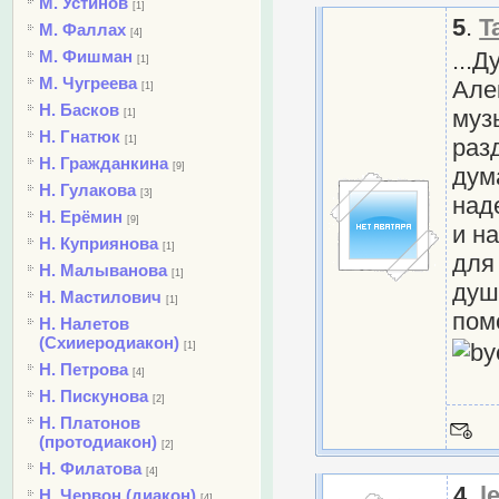
М. Устинов
[1]
5
.
T
М. Фаллах
[4]
М. Фишман
...
[1]
М. Чугреева
Але
[1]
Н. Басков
муз
[1]
Н. Гнатюк
[1]
раз
Н. Гражданкина
[9]
дум
Н. Гулакова
[3]
над
Н. Ерёмин
[9]
и н
Н. Куприянова
[1]
для
Н. Малыванова
[1]
душ
Н. Мастилович
[1]
пом
Н. Налетов
(Схииеродиакон)
[1]
Н. Петрова
[4]
Н. Пискунова
[2]
Н. Платонов
(протодиакон)
[2]
Н. Филатова
[4]
4
.
l
Н. Червон (диакон)
[4]