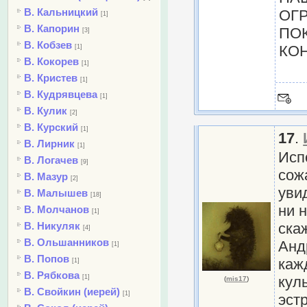
В. Кальницкий
ОГ
[1]
В. Капорин
ПО
[3]
В. Кобзев
КО
[1]
В. Кокорев
[1]
В. Кристев
[1]
В. Кудрявцева
[1]
В. Кулик
[2]
В. Курский
[1]
17
.
В. Лирник
[1]
Испо
В. Логачев
[9]
сож
В. Мазур
[2]
уви
В. Малышев
[18]
ни 
В. Молчанов
[1]
В. Никуляк
ска
[4]
В. Ольшанников
Анд
[1]
В. Попов
каж
[1]
В. Рябкова
[1]
кул
(
mis17
)
В. Свойкин (иерей)
[1]
эст