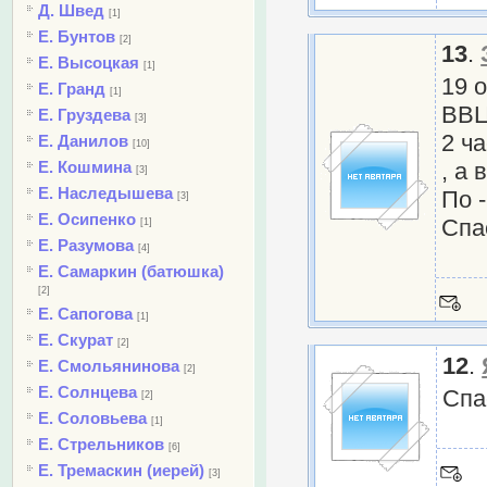
Д. Швед
[1]
Е. Бунтов
[2]
13
.
Е. Высоцкая
[1]
19 
Е. Гранд
[1]
ВВЦ
Е. Груздева
[3]
2 ч
Е. Данилов
[10]
Е. Кошмина
, а
[3]
Е. Наследышева
По 
[3]
Е. Осипенко
Спа
[1]
Е. Разумова
[4]
Е. Самаркин (батюшка)
[2]
Е. Сапогова
[1]
Е. Скурат
[2]
12
.
Е. Смольянинова
[2]
Е. Солнцева
Спа
[2]
Е. Соловьева
[1]
Е. Стрельников
[6]
Е. Тремаскин (иерей)
[3]