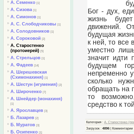
бу
А. Семенко
[1]
А. Сизова
Бог - дух, ед
[1]
А. Симонов
жизнь буде
[1]
А. С. Слободчиковы
движений. О
[1]
А. Солодовников
[1]
будущая жизнь
А. Сороковой
[2]
к ней, то все
А. Старостенко
уместно лишь
(протоиерей)
[5]
значит идти 
А. Стрельцов
[1]
будущем го
А. Фадеев
[14]
А. Шерешевская
непременно у
(Схимонахиня)
[1]
сколько нуж
А. Шестун (игумения)
[2]
обращать на п
А. Широченко
[7]
то возможно
А. Шнейдер (монахиня)
средство к той
[1]
А. Ярославцев
[3]
Б. Лазарев
[2]
Категория
:
А. Старостенко (пр
Б. Муратов
[3]
Загрузок
:
4896
|
Комментарии
Б. Осипенко
[1]