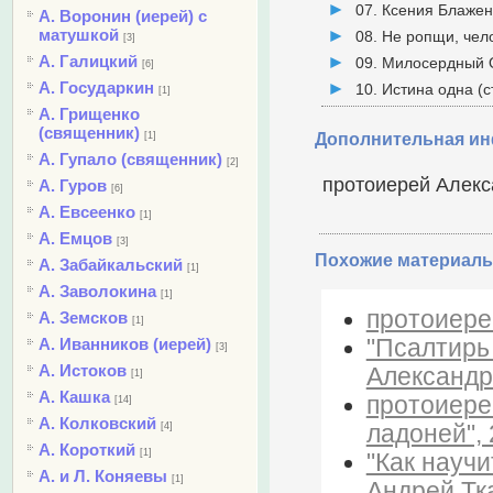
07. Ксения Блажен
А. Воронин (иерей) с
матушкой
08. Не ропщи, чел
[3]
А. Галицкий
09. Милосердный О
[6]
А. Государкин
10. Истина одна (
[1]
А. Грищенко
(священник)
[1]
Дополнительная и
А. Гупало (священник)
[2]
протоиерей Алекс
А. Гуров
[6]
А. Евсеенко
[1]
А. Емцов
[3]
Похожие материалы
А. Забайкальский
[1]
А. Заволокина
[1]
протоиерей
А. Земсков
[1]
"Псалтирь
А. Иванников (иерей)
[3]
А. Истоков
Александр
[1]
А. Кашка
протоиере
[14]
А. Колковский
ладоней",
[4]
А. Короткий
[1]
"Как науч
А. и Л. Коняевы
[1]
Андрей Тк