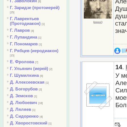
Але
Г. Заволокин
[6]
Г. Заридзе (протоиерей)
Душ
[25]
душ
Г. Лаврентьев
ста
(
awax
)
(Протодиакон)
[1]
зна
Г. Лавров
[4]
Г. Лупандина
[1]
Г. Пономарев
[1]
Г. Рябцев (иеродиакон)
[15]
Е. Фролова
[7]
14
.
Г. Ульянич (иерей)
[2]
У м
Г. Шумилкина
[8]
Але
Д. Алексеевская
[1]
Д. Богорубов
Сил
[2]
Д. Земсков
мое
[1]
Д. Любоевич
Бол
[18]
Д. Ляляев
[1]
Д. Сидоренко
[4]
Д. Хворостовский
[1]