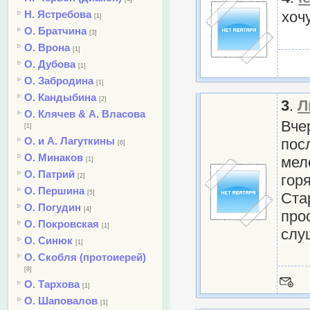
Н. Ястребова
хоч
[1]
О. Братчина
[3]
О. Врона
[1]
О. Дубова
[1]
О. Забродина
[1]
О. Кандыбина
[2]
3
.
Л
О. Клячев & А. Власова
Вче
[1]
О. и А. Лагуткины
пос
[6]
О. Минаков
мел
[1]
О. Патрий
гор
[2]
О. Першина
[5]
Ста
О. Погудин
[4]
про
О. Покровская
[1]
слу
О. Синюк
[1]
О. Скобля (протоиерей)
[8]
О. Тархова
[1]
О. Шаповалов
[1]