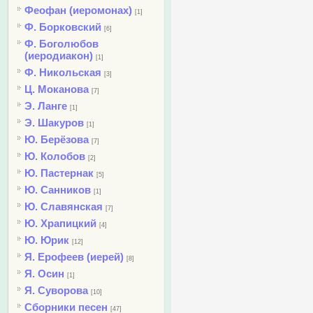
Феофан (иеромонах)
[1]
Ф. Борковский
[6]
Ф. Боголюбов
(иеродиакон)
[1]
Ф. Никольская
[3]
Ц. Моканова
[7]
Э. Ланге
[1]
Э. Шакуров
[1]
Ю. Берёзова
[7]
Ю. Колобов
[2]
Ю. Пастернак
[5]
Ю. Санников
[1]
Ю. Славянская
[7]
Ю. Храпицкий
[4]
Ю. Юрик
[12]
Я. Ерофеев (иерей)
[8]
Я. Осин
[1]
Я. Суворова
[10]
Сборники песен
[47]