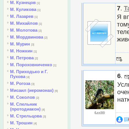
М. Кузнецов
[1]
7
.
Т
М. Куликова
[1]
Я в
М. Лазарев
[1]
М. Михайлов
том
[1]
М. Молотова
тел
[2]
М. Мордвинова
жив
[2]
М. Мурин
[3]
М. Ножкин
[1]
М. Петрова
[2]
М. Пороховниченко
[1]
М. Приходько и Г.
6
.
Пухова
[4]
М. Рогоза
Усл
[3]
Мисаил (иеромонах)
оче
[6]
М. Соколов
нат
[2]
М. Спельник
(протодиакон)
[4]
(
Lex58
)
М. Стрельцова
[3]
М. Трошин
[4]