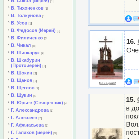
В. Сокол (иерей)
[1]
В. Тихоненков
[1]
В. Толкунова
[1]
В. Усов
[1]
В. Федосов (Иерей)
[2]
В. Филиченко
[3]
16
.
В. Чикал
[8]
Оче
В. Шинкарук
[9]
В. Шкабурин
(Протоиерей)
[1]
В. Шокин
[2]
В. Щанов
[1]
(
ssks-gorb
)
В. Щеглов
[2]
В. Щукин
[4]
15
.
В. Юрьев (Священник)
[4]
в д
Г. Александрова
[1]
пок
Г. Алексеев
[2]
Вол
Г. Афанасьева
[1]
пос
Г. Галахов (иерей)
[9]