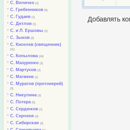
С. Величко
[2]
С. Гребенников
[6]
С. Гудаев
[1]
Добавлять ко
С. Дятлов
[1]
С. и Л. Ершовы
[2]
С. Зыков
[2]
С. Киселев (священник)
[11]
С. Копылова
[24]
С. Мазуренко
[2]
С. Мартусов
[2]
С. Матвеев
[1]
С. Муратов (протоиерей)
[5]
С. Никулина
[3]
С. Потера
[5]
С. Сердюков
[1]
С. Серченя
[3]
С. Сибирская
[2]
С. Спесивцева