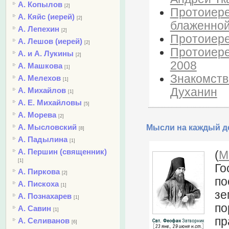
А. Копылов
[2]
Протоиере
А. Кяйс (иерей)
[2]
блаженной
А. Лепехин
[2]
Протоиере
А. Лешов (иерей)
[2]
Протоиере
А. и А. Лукины
[2]
2008
А. Машкова
[1]
Знакомств
А. Мелехов
[1]
Духанин
А. Михайлов
[1]
А. Е. Михайловы
[5]
А. Морева
[2]
А. Мысловский
Мысли на каждый де
[8]
А. Падылина
[1]
А. Першин (священник)
(
М
[1]
Го
А. Пиркова
[2]
по
А. Пискоха
[1]
зе
А. Познахарев
[1]
по
А. Савин
[1]
пр
А. Селиванов
[6]