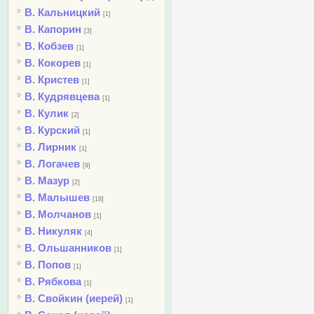
В. Кальницкий
[1]
В. Капорин
[3]
В. Кобзев
[1]
В. Кокорев
[1]
В. Кристев
[1]
В. Кудрявцева
[1]
В. Кулик
[2]
В. Курский
[1]
В. Лирник
[1]
В. Логачев
[9]
В. Мазур
[2]
В. Малышев
[18]
В. Молчанов
[1]
В. Никуляк
[4]
В. Ольшанников
[1]
В. Попов
[1]
В. Рябкова
[1]
В. Свойкин (иерей)
[1]