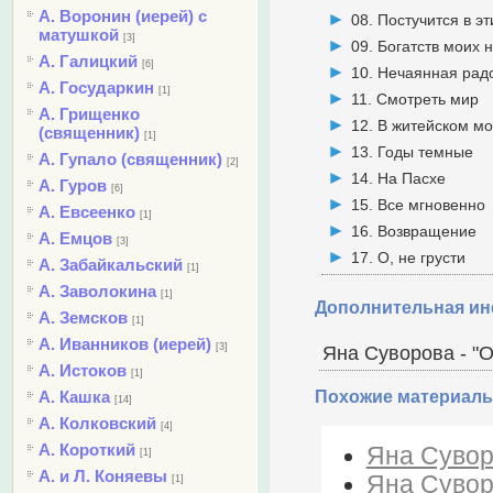
А. Воронин (иерей) с
08. Постучится в э
матушкой
[3]
09. Богатств моих 
А. Галицкий
[6]
10. Нечаянная рад
А. Государкин
[1]
11. Смотреть мир
А. Грищенко
12. В житейском м
(священник)
[1]
13. Годы темные
А. Гупало (священник)
[2]
14. На Пасхе
А. Гуров
[6]
15. Все мгновенно
А. Евсеенко
[1]
16. Возвращение
А. Емцов
[3]
17. О, не грусти
А. Забайкальский
[1]
А. Заволокина
[1]
Дополнительная и
А. Земсков
[1]
А. Иванников (иерей)
[3]
Яна Суворова - "О
А. Истоков
[1]
А. Кашка
Похожие материалы
[14]
А. Колковский
[4]
А. Короткий
Яна Суворо
[1]
А. и Л. Коняевы
Яна Суворо
[1]