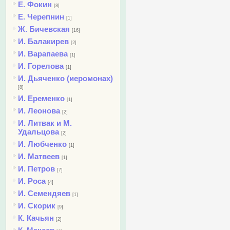
Е. Фокин
[8]
Е. Черепнин
[1]
Ж. Бичевская
[16]
И. Балакирев
[2]
И. Варапаева
[1]
И. Горелова
[1]
И. Дьяченко (иеромонах)
[8]
И. Еременко
[1]
И. Леонова
[2]
И. Литвак и М.
Удальцова
[2]
И. Любченко
[1]
И. Матвеев
[1]
И. Петров
[7]
И. Роса
[4]
И. Семендяев
[1]
И. Скорик
[9]
К. Качьян
[2]