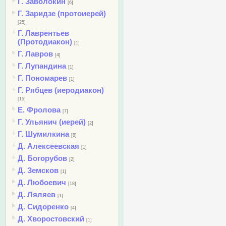
Г. Заволокин
[6]
Г. Заридзе (протоиерей)
[25]
Г. Лаврентьев
(Протодиакон)
[1]
Г. Лавров
[4]
Г. Лупандина
[1]
Г. Пономарев
[1]
Г. Рябцев (иеродиакон)
[15]
Е. Фролова
[7]
Г. Ульянич (иерей)
[2]
Г. Шумилкина
[8]
Д. Алексеевская
[1]
Д. Богорубов
[2]
Д. Земсков
[1]
Д. Любоевич
[18]
Д. Ляляев
[1]
Д. Сидоренко
[4]
Д. Хворостовский
[1]