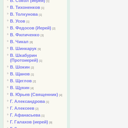
В. Сокол (иерей)
[1]
В. Тихоненков
[1]
В. Толкунова
[1]
В. Усов
[1]
В. Федосов (Иерей)
[2]
В. Филиченко
[3]
В. Чикал
[8]
В. Шинкарук
[9]
В. Шкабурин
(Протоиерей)
[1]
В. Шокин
[2]
В. Щанов
[1]
В. Щеглов
[2]
В. Щукин
[4]
В. Юрьев (Священник)
[4]
Г. Александрова
[1]
Г. Алексеев
[2]
Г. Афанасьева
[1]
Г. Галахов (иерей)
[9]