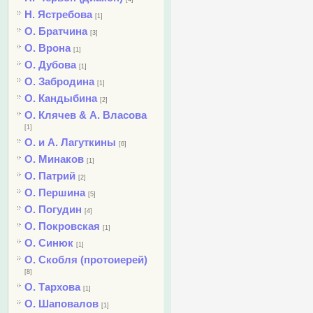
Н. Ястребова
[1]
О. Братчина
[3]
О. Врона
[1]
О. Дубова
[1]
О. Забродина
[1]
О. Кандыбина
[2]
О. Клячев & А. Власова
[1]
О. и А. Лагуткины
[6]
О. Минаков
[1]
О. Патрий
[2]
О. Першина
[5]
О. Погудин
[4]
О. Покровская
[1]
О. Синюк
[1]
О. Скобля (протоиерей)
[8]
О. Тархова
[1]
О. Шаповалов
[1]