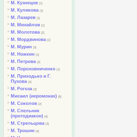
М. Кузнецов
[1]
М. Куликова
[1]
М. Лазарев
[1]
М. Михайлов
[1]
М. Молотова
[2]
М. Мордвинова
[2]
М. Мурин
[3]
М. Ножкин
[1]
М. Петрова
[2]
М. Пороховниченко
[1]
М. Приходько и Г.
Пухова
[4]
М. Рогоза
[3]
Мисаил (иеромонах)
[6]
М. Соколов
[2]
М. Спельник
(протодиакон)
[4]
М. Стрельцова
[3]
М. Трошин
[4]