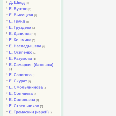
Д. Швед
[1]
Е. Бунтов
[2]
Е. Высоцкая
[1]
Е. Гранд
[1]
Е. Груздева
[3]
Е. Данилов
[10]
Е. Кошмина
[3]
Е. Наследышева
[3]
Е. Осипенко
[1]
Е. Разумова
[4]
Е. Самаркин (батюшка)
[2]
Е. Сапогова
[1]
Е. Скурат
[2]
Е. Смольянинова
[2]
Е. Солнцева
[2]
Е. Соловьева
[1]
Е. Стрельников
[6]
Е. Тремаскин (иерей)
[3]