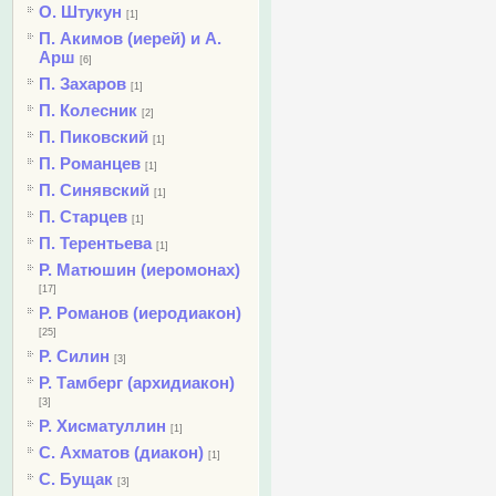
О. Штукун
[1]
П. Акимов (иерей) и А.
Арш
[6]
П. Захаров
[1]
П. Колесник
[2]
П. Пиковский
[1]
П. Романцев
[1]
П. Синявский
[1]
П. Старцев
[1]
П. Терентьева
[1]
Р. Матюшин (иеромонах)
[17]
Р. Романов (иеродиакон)
[25]
Р. Силин
[3]
Р. Тамберг (архидиакон)
[3]
Р. Хисматуллин
[1]
С. Ахматов (диакон)
[1]
С. Бущак
[3]