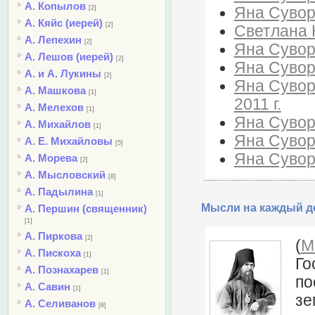
А. Копылов
Яна Суворо
[2]
А. Кяйс (иерей)
[2]
Светлана 
А. Лепехин
[2]
Яна Суворо
А. Лешов (иерей)
[2]
Яна Суворо
А. и А. Лукины
[2]
Яна Суворо
А. Машкова
[1]
2011 г.
А. Мелехов
[1]
Яна Сувор
А. Михайлов
[1]
Яна Суворо
А. Е. Михайловы
[5]
Яна Суворо
А. Морева
[2]
А. Мысловский
[8]
А. Падылина
[1]
Мысли на каждый де
А. Першин (священник)
[1]
А. Пиркова
[2]
(
М
А. Пискоха
[1]
Го
А. Познахарев
[1]
по
А. Савин
[1]
зе
А. Селиванов
[6]