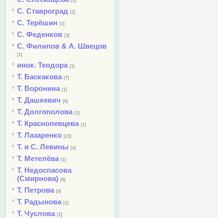
[1]
С. Ставроград
[2]
С. Терёшин
[1]
С. Феденков
[3]
С. Филипов & А. Швецов
[1]
инок. Теодора
[1]
Т. Баскакова
[7]
Т. Воронина
[1]
Т. Дашкевич
[6]
Т. Долгополова
[2]
Т. Краснопевцева
[1]
Т. Лазаренко
[23]
Т. и С. Левины
[4]
Т. Метелёва
[1]
Т. Недоспасова
(Смирнова)
[6]
Т. Петрова
[8]
Т. Радынова
[1]
Т. Чуслова
[2]