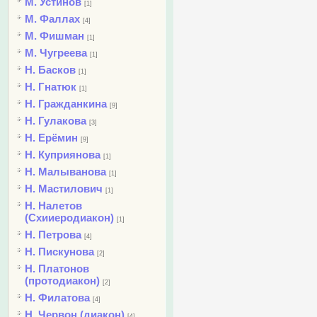
М. Устинов
[1]
М. Фаллах
[4]
М. Фишман
[1]
М. Чугреева
[1]
Н. Басков
[1]
Н. Гнатюк
[1]
Н. Гражданкина
[9]
Н. Гулакова
[3]
Н. Ерёмин
[9]
Н. Куприянова
[1]
Н. Малыванова
[1]
Н. Мастилович
[1]
Н. Налетов
(Схииеродиакон)
[1]
Н. Петрова
[4]
Н. Пискунова
[2]
Н. Платонов
(протодиакон)
[2]
Н. Филатова
[4]
Н. Червон (диакон)
[4]