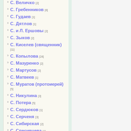
С. Величко
[2]
С. Гребенников
[6]
С. Гудаев
[1]
С. Дятлов
[1]
С. и Л. Ершовы
[2]
С. Зыков
[2]
С. Киселев (священник)
[11]
С. Копылова
[24]
С. Мазуренко
[2]
С. Мартусов
[2]
С. Матвеев
[1]
С. Муратов (протоиерей)
[5]
С. Никулина
[3]
С. Потера
[5]
С. Сердюков
[1]
С. Серченя
[3]
С. Сибирская
[2]
С. Спесивцева