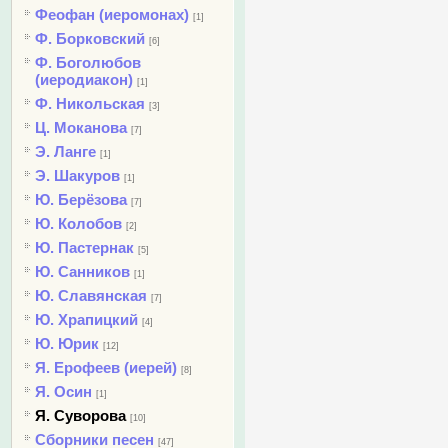
Феофан (иеромонах)
[1]
Ф. Борковский
[6]
Ф. Боголюбов
(иеродиакон)
[1]
Ф. Никольская
[3]
Ц. Моканова
[7]
Э. Ланге
[1]
Э. Шакуров
[1]
Ю. Берёзова
[7]
Ю. Колобов
[2]
Ю. Пастернак
[5]
Ю. Санников
[1]
Ю. Славянская
[7]
Ю. Храпицкий
[4]
Ю. Юрик
[12]
Я. Ерофеев (иерей)
[8]
Я. Осин
[1]
Я. Суворова
[10]
Сборники песен
[47]