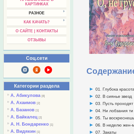
КАРТИНКАХ
РАЗНОЕ
КАК КАЧАТЬ?
О САЙТЕ | КОНТАКТЫ
ОТЗЫВЫ
Соц.сети
Содержани
Категории раздела
01. Глубока красот
А. Абикулова
02. В сиянье звезд
[8]
А. Ахаимов
03. Пусть проходят
[2]
А. Базанов
04. Ни лобзания ти
[1]
А. Байкалец
05. Ты воскреснеш
[2]
А. Н. Бондаренко
06. В неделю жен-
[1]
А. Видякин
07. Закаты
[1]