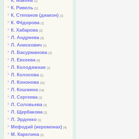
К. Макеев
[1]
К. Ривель
[1]
К. Степанов (диакон)
[1]
К. Фёдорова
[1]
К. Хабарова
[2]
Л. Андреева
[3]
Л. Анискович
[1]
Л. Басурманова
[2]
Л. Евсеева
[6]
Л. Колодяжная
[1]
Л. Колосова
[1]
Л. Кононова
[11]
Л. Кошмина
[14]
Л. Сергеева
[1]
Л. Соловьева
[3]
Л. Щербакова
[1]
Л. Эрденко
[1]
Мефодий (иеромонах)
[4]
М. Карелина
[1]