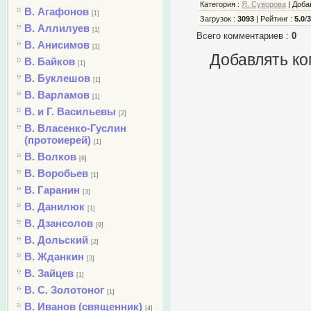
Категория
:
Я. Суворова
|
Доба
В. Агафонов
[1]
Загрузок
:
3093
|
Рейтинг
:
5.0
/
В. Аллилуев
[1]
Всего комментариев
:
0
В. Анисимов
[1]
Добавлять ко
В. Байков
[1]
В. Буклешов
[1]
В. Варламов
[1]
В. и Г. Васильевы
[2]
В. Власенко-Гуслин
(протоиерей)
[1]
В. Волков
[6]
В. Воробьев
[1]
В. Гаранин
[3]
В. Данилюк
[1]
В. Дзансолов
[9]
В. Дольский
[2]
В. Жданкин
[3]
В. Зайцев
[1]
В. С. Золотоног
[1]
В. Иванов (священник)
[4]