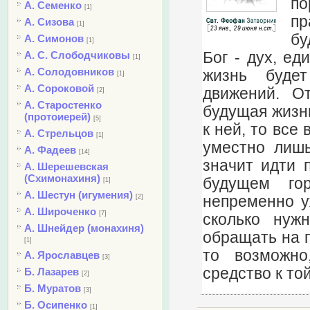
по
А. Семенко
[1]
пр
А. Сизова
[1]
бу
А. Симонов
[1]
Бог - дух, ед
А. С. Слободчиковы
[1]
А. Солодовников
жизнь буде
[1]
А. Сороковой
движений. О
[2]
А. Старостенко
будущая жизнь
(протоиерей)
[5]
к ней, то все
А. Стрельцов
[1]
уместно лишь
А. Фадеев
[14]
значит идти 
А. Шерешевская
(Схимонахиня)
будущем го
[1]
А. Шестун (игумения)
непременно у
[2]
А. Широченко
[7]
сколько нуж
А. Шнейдер (монахиня)
обращать на п
[1]
то возможно
А. Ярославцев
[3]
средство к той
Б. Лазарев
[2]
Б. Муратов
[3]
Б. Осипенко
[1]