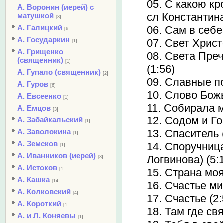
05. С какою кр
А. Воронин (иерей) с
сл Константина
матушкой
[3]
А. Галицкий
06. Сам в себе
[6]
А. Государкин
07. Свет Христ
[1]
А. Грищенко
08. Света Преч
(священник)
[1]
(1:56)
А. Гупало (священник)
[2]
09. Славные п
А. Гуров
[6]
10. Слово Божь
А. Евсеенко
[1]
11. Собирала м
А. Емцов
[3]
12. Содом и Го
А. Забайкальский
[1]
А. Заволокина
13. Спаситель 
[1]
А. Земсков
14. Споручниц
[1]
А. Иванников (иерей)
Логвинова) (5:
[3]
А. Истоков
[1]
15. Страна моя
А. Кашка
[14]
16. Счастье м
А. Колковский
[4]
17. Счастье (2:
А. Короткий
[1]
18. Там где свя
А. и Л. Коняевы
[1]