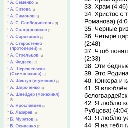
А. Семенко
[1]
33. Храм (4:46)
А. Сизова
[1]
34. Христос с 
А. Симонов
[1]
Романова) (4:0
А. С. Слободчиковы
[1]
35. Черные риз
А. Солодовников
[1]
36. Четыре ца
А. Сороковой
[2]
(2:48)
А. Старостенко
(протоиерей)
[5]
37. Чтоб понят
А. Стрельцов
[1]
(2:33)
А. Фадеев
[14]
38. Эти бедные
А. Шерешевская
39. Это Родина
(Схимонахиня)
[1]
40. Юнкера и к
А. Шестун (игумения)
[2]
41. Я влюблён 
А. Широченко
[7]
А. Шнейдер (монахиня)
белогвардейско
[1]
42. Я люблю к
А. Ярославцев
[3]
Рубцова) (4:04
Б. Лазарев
[2]
43. Я люблю уе
Б. Муратов
[3]
44. Я на тебя 
Б. Осипенко
[1]