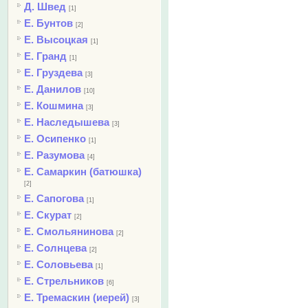
Д. Швед
[1]
Е. Бунтов
[2]
Е. Высоцкая
[1]
Е. Гранд
[1]
Е. Груздева
[3]
Е. Данилов
[10]
Е. Кошмина
[3]
Е. Наследышева
[3]
Е. Осипенко
[1]
Е. Разумова
[4]
Е. Самаркин (батюшка)
[2]
Е. Сапогова
[1]
Е. Скурат
[2]
Е. Смольянинова
[2]
Е. Солнцева
[2]
Е. Соловьева
[1]
Е. Стрельников
[6]
Е. Тремаскин (иерей)
[3]