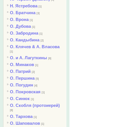
Н. Ястребова
[1]
О. Братчина
[3]
О. Врона
[1]
О. Дубова
[1]
О. Забродина
[1]
О. Кандыбина
[2]
О. Клячев & А. Власова
[1]
О. и А. Лагуткины
[6]
О. Минаков
[1]
О. Патрий
[2]
О. Першина
[5]
О. Погудин
[4]
О. Покровская
[1]
О. Синюк
[1]
О. Скобля (протоиерей)
[8]
О. Тархова
[1]
О. Шаповалов
[1]