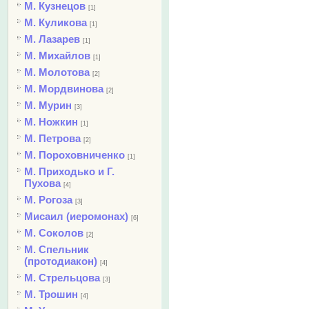
М. Кузнецов
[1]
М. Куликова
[1]
М. Лазарев
[1]
М. Михайлов
[1]
М. Молотова
[2]
М. Мордвинова
[2]
М. Мурин
[3]
М. Ножкин
[1]
М. Петрова
[2]
М. Пороховниченко
[1]
М. Приходько и Г.
Пухова
[4]
М. Рогоза
[3]
Мисаил (иеромонах)
[6]
М. Соколов
[2]
М. Спельник
(протодиакон)
[4]
М. Стрельцова
[3]
М. Трошин
[4]