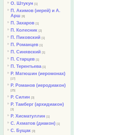
О. Штукун
[1]
П. Акимов (иерей) и А.
Арш
[6]
П. Захаров
[1]
П. Колесник
[2]
П. Пиковский
[1]
П. Романцев
[1]
П. Синявский
[1]
П. Старцев
[1]
П. Терентьева
[1]
Р. Матюшин (иеромонах)
[17]
Р. Романов (иеродиакон)
[25]
Р. Силин
[3]
Р. Тамберг (архидиакон)
[3]
Р. Хисматуллин
[1]
С. Ахматов (диакон)
[1]
С. Бущак
[3]