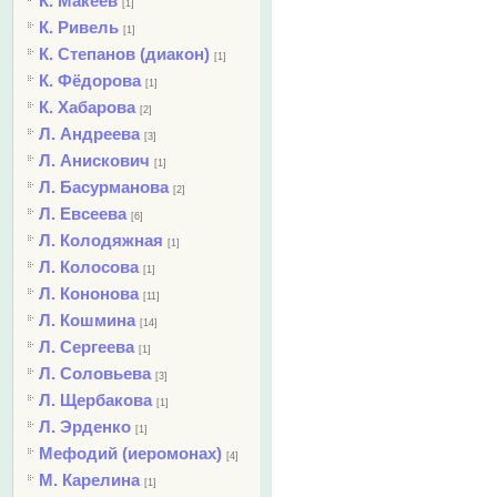
К. Макеев
[1]
К. Ривель
[1]
К. Степанов (диакон)
[1]
К. Фёдорова
[1]
К. Хабарова
[2]
Л. Андреева
[3]
Л. Анискович
[1]
Л. Басурманова
[2]
Л. Евсеева
[6]
Л. Колодяжная
[1]
Л. Колосова
[1]
Л. Кононова
[11]
Л. Кошмина
[14]
Л. Сергеева
[1]
Л. Соловьева
[3]
Л. Щербакова
[1]
Л. Эрденко
[1]
Мефодий (иеромонах)
[4]
М. Карелина
[1]