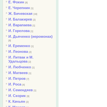
Е. Фокин
[8]
Е. Черепнин
[1]
Ж. Бичевская
[16]
И. Балакирев
[2]
И. Варапаева
[1]
И. Горелова
[1]
И. Дьяченко (иеромонах)
[8]
И. Еременко
[1]
И. Леонова
[2]
И. Литвак и М.
Удальцова
[2]
И. Любченко
[1]
И. Матвеев
[1]
И. Петров
[7]
И. Роса
[4]
И. Семендяев
[1]
И. Скорик
[9]
К. Качьян
[2]