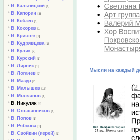
Светлана 
В. Кальницкий
[1]
В. Капорин
Арт группа
[3]
В. Кобзев
Валерий М
[1]
В. Кокорев
[1]
Хор Воспи
В. Кристев
[1]
Покровско
В. Кудрявцева
[1]
Монастыря
В. Кулик
[2]
В. Курский
[1]
В. Лирник
[1]
Мысли на каждый де
В. Логачев
[9]
В. Мазур
[2]
(
2
В. Малышев
[18]
фа
В. Молчанов
[1]
на
В. Никуляк
[4]
В. Ольшанников
ис
[1]
В. Попов
Пр
[1]
В. Рябкова
[1]
пр
В. Свойкин (иерей)
[1]
сл