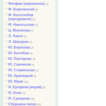
Феофан (иеромонах)
[1]
Ф. Борковский
[6]
Ф. Боголюбов
(иеродиакон)
[1]
Ф. Никольская
[3]
Ц. Моканова
[7]
Э. Ланге
[1]
Э. Шакуров
[1]
Ю. Берёзова
[7]
Ю. Колобов
[2]
Ю. Пастернак
[5]
Ю. Санников
[1]
Ю. Славянская
[7]
Ю. Храпицкий
[4]
Ю. Юрик
[12]
Я. Ерофеев (иерей)
[8]
Я. Осин
[1]
Я. Суворова
[10]
Сборники песен
[47]