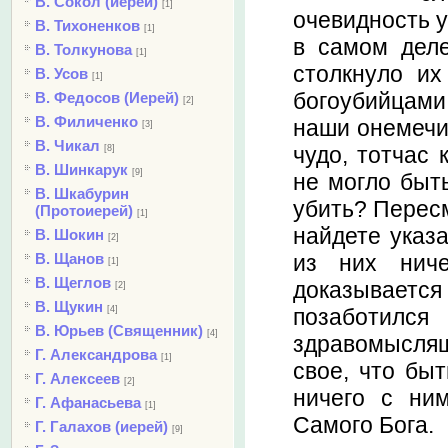
В. Сокол (иерей)
[1]
очевидность у
В. Тихоненков
[1]
в самом деле
В. Толкунова
[1]
столкнуло их
В. Усов
[1]
богоубийцами.
В. Федосов (Иерей)
[2]
В. Филиченко
наши онемечив
[3]
В. Чикал
чудо, тотчас 
[8]
В. Шинкарук
[9]
не могло быть
В. Шкабурин
убить? Пересм
(Протоиерей)
[1]
найдете указа
В. Шокин
[2]
из них ниче
В. Щанов
[1]
В. Щеглов
доказывает
[2]
В. Щукин
позаботил
[4]
В. Юрьев (Священник)
[4]
здравомыслящи
Г. Александрова
[1]
свое, что бы
Г. Алексеев
[2]
ничего с ни
Г. Афанасьева
[1]
Самого Бога.
Г. Галахов (иерей)
[9]