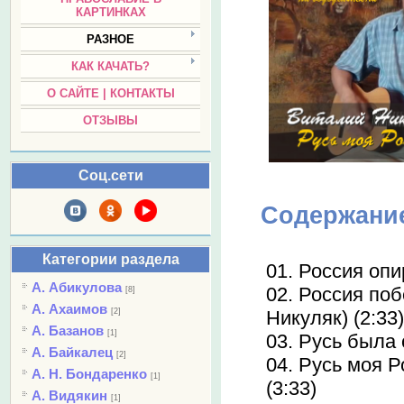
КАРТИНКАХ
РАЗНОЕ
КАК КАЧАТЬ?
О САЙТЕ | КОНТАКТЫ
ОТЗЫВЫ
Соц.сети
Содержани
Категории раздела
01. Россия опи
А. Абикулова
02. Россия поб
[8]
А. Ахаимов
[2]
Никуляк) (2:33
А. Базанов
[1]
03. Русь была 
А. Байкалец
[2]
04. Русь моя Р
А. Н. Бондаренко
[1]
(3:33)
А. Видякин
[1]