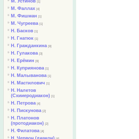
М. Устинов
[1]
М. Фаллах
[4]
М. Фишман
[1]
М. Чугреева
[1]
Н. Басков
[1]
Н. Гнатюк
[1]
Н. Гражданкина
[9]
Н. Гулакова
[3]
Н. Ерёмин
[9]
Н. Куприянова
[1]
Н. Малыванова
[1]
Н. Мастилович
[1]
Н. Налетов
(Схииеродиакон)
[1]
Н. Петрова
[4]
Н. Пискунова
[2]
Н. Платонов
(протодиакон)
[2]
Н. Филатова
[4]
Н. Червон (диакон)
[4]