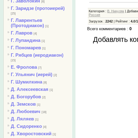
Г. Заволокин
[6]
Г. Заридзе (протоиерей)
Категория
:
В. Никуляк
|
Добав
[25]
Россия
Г. Лаврентьев
Загрузок
:
2242
|
Рейтинг
:
4.0
/
(Протодиакон)
[1]
Всего комментариев
:
0
Г. Лавров
[4]
Добавлять ко
Г. Лупандина
[1]
Г. Пономарев
[1]
Г. Рябцев (иеродиакон)
[15]
Е. Фролова
[7]
Г. Ульянич (иерей)
[2]
Г. Шумилкина
[8]
Д. Алексеевская
[1]
Д. Богорубов
[2]
Д. Земсков
[1]
Д. Любоевич
[18]
Д. Ляляев
[1]
Д. Сидоренко
[4]
Д. Хворостовский
[1]