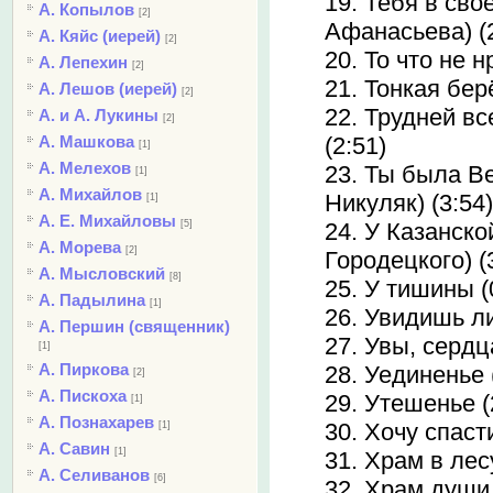
19. Тебя в сво
А. Копылов
[2]
Афанасьева) (2
А. Кяйс (иерей)
[2]
20. То что не н
А. Лепехин
[2]
21. Тонкая бер
А. Лешов (иерей)
[2]
22. Трудней вс
А. и А. Лукины
[2]
А. Машкова
(2:51)
[1]
А. Мелехов
23. Ты была Ве
[1]
А. Михайлов
Никуляк) (3:54
[1]
А. Е. Михайловы
[5]
24. У Казанско
А. Морева
[2]
Городецкого) (
А. Мысловский
[8]
25. У тишины (
А. Падылина
[1]
26. Увидишь ли
А. Першин (священник)
27. Увы, сердц
[1]
А. Пиркова
28. Уединенье 
[2]
А. Пискоха
29. Утешенье (
[1]
А. Познахарев
30. Хочу спасти
[1]
А. Савин
[1]
31. Храм в лесу
А. Селиванов
[6]
32. Храм души 