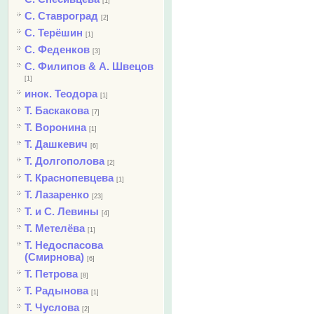
[1]
С. Ставроград
[2]
С. Терёшин
[1]
С. Феденков
[3]
С. Филипов & А. Швецов
[1]
инок. Теодора
[1]
Т. Баскакова
[7]
Т. Воронина
[1]
Т. Дашкевич
[6]
Т. Долгополова
[2]
Т. Краснопевцева
[1]
Т. Лазаренко
[23]
Т. и С. Левины
[4]
Т. Метелёва
[1]
Т. Недоспасова
(Смирнова)
[6]
Т. Петрова
[8]
Т. Радынова
[1]
Т. Чуслова
[2]