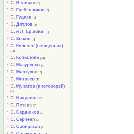
С. Величко
[2]
С. Гребенников
[6]
С. Гудаев
[1]
С. Дятлов
[1]
С. и Л. Ершовы
[2]
С. Зыков
[2]
С. Киселев (священник)
[11]
С. Копылова
[24]
С. Мазуренко
[2]
С. Мартусов
[2]
С. Матвеев
[1]
С. Муратов (протоиерей)
[5]
С. Никулина
[3]
С. Потера
[5]
С. Сердюков
[1]
С. Серченя
[3]
С. Сибирская
[2]
С. Спесивцева