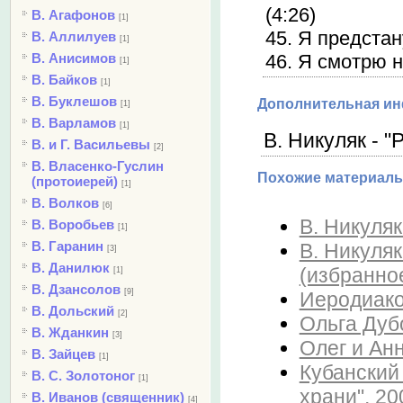
(4:26)
В. Агафонов
[1]
45. Я предстан
В. Аллилуев
[1]
В. Анисимов
46. Я смотрю н
[1]
В. Байков
[1]
В. Буклешов
Дополнительная и
[1]
В. Варламов
[1]
В. Никуляк - "
В. и Г. Васильевы
[2]
В. Власенко-Гуслин
Похожие материалы
(протоиерей)
[1]
В. Волков
[6]
В. Никуляк
В. Воробьев
[1]
В. Гаранин
В. Никуляк
[3]
В. Данилюк
(избранное
[1]
В. Дзансолов
[9]
Иеродиакон
В. Дольский
[2]
Ольга Дубо
В. Жданкин
[3]
Олег и Анн
В. Зайцев
[1]
Кубанский 
В. С. Золотоног
[1]
храни", 20
В. Иванов (священник)
[4]