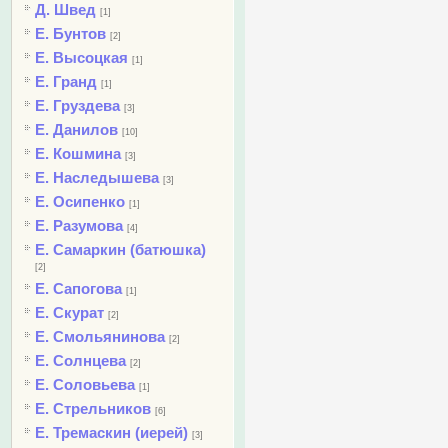
Д. Швед
[1]
Е. Бунтов
[2]
Е. Высоцкая
[1]
Е. Гранд
[1]
Е. Груздева
[3]
Е. Данилов
[10]
Е. Кошмина
[3]
Е. Наследышева
[3]
Е. Осипенко
[1]
Е. Разумова
[4]
Е. Самаркин (батюшка)
[2]
Е. Сапогова
[1]
Е. Скурат
[2]
Е. Смольянинова
[2]
Е. Солнцева
[2]
Е. Соловьева
[1]
Е. Стрельников
[6]
Е. Тремаскин (иерей)
[3]