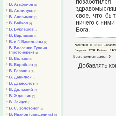
позаботил
В. Агафонов
[1]
здравомыслящи
В. Аллилуев
[1]
свое, что бы
В. Анисимов
[1]
ничего с ними
В. Байков
[1]
Бога.
В. Буклешов
[1]
В. Варламов
[1]
В. и Г. Васильевы
[2]
Категория
:
В. Щукин
|
Добави
В. Власенко-Гуслин
Загрузок
:
2758
|
Рейтинг
:
5.0
/
(протоиерей)
[1]
Всего комментариев
:
0
В. Волков
[6]
В. Воробьев
Добавлять ко
[1]
В. Гаранин
[3]
В. Данилюк
[1]
В. Дзансолов
[9]
В. Дольский
[2]
В. Жданкин
[3]
В. Зайцев
[1]
В. С. Золотоног
[1]
В. Иванов (священник)
[4]