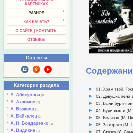
КАРТИНКАХ
РАЗНОЕ
КАК КАЧАТЬ?
О САЙТЕ | КОНТАКТЫ
ОТЗЫВЫ
Соц.сети
Содержани
Категории раздела
01. Храм твой, Гос
А. Абикулова
[8]
02. Девушка пела 
А. Ахаимов
[2]
03. Были бури-неп
А. Базанов
[1]
04. Бури-вьюги (М
А. Байкалец
[2]
05. Белизна (М. Ц
А. Н. Бондаренко
[1]
06. За отрока (М. 
А. Видякин
[1]
07. Сказка (Д. Сам