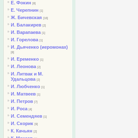
Е. Фокин
[8]
Е. Черепнин
[1]
Ж. Бичевская
[16]
И. Балакирев
[2]
И. Варапаева
[1]
И. Горелова
[1]
И. Дьяченко (иеромонах)
[8]
И. Еременко
[1]
И. Леонова
[2]
И. Литвак и М.
Удальцова
[2]
И. Любченко
[1]
И. Матвеев
[1]
И. Петров
[7]
И. Роса
[4]
И. Семендяев
[1]
И. Скорик
[9]
К. Качьян
[2]