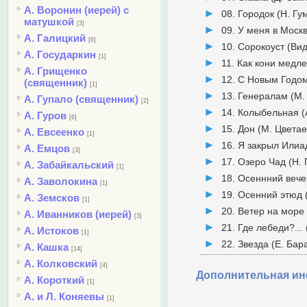
А. Воронин (иерей) с
08. Городок (Н. Гу
матушкой
[3]
09. У меня в Моск
А. Галицкий
[6]
10. Сорокоуст (Вид
А. Государкин
[1]
11. Как кони медл
А. Грищенко
12. С Новым Годом
(священник)
[1]
13. Генералам (М.
А. Гупало (священник)
[2]
14. Колыбельная (
А. Гуров
[6]
15. Дон (М. Цветае
А. Евсеенко
[1]
16. Я закрыл Илиа
А. Емцов
[3]
17. Озеро Чад (Н.
А. Забайкальский
[1]
18. Осеннний вече
А. Заволокина
[1]
19. Осенний этюд 
А. Земсков
[1]
20. Ветер на море 
А. Иванников (иерей)
[3]
21. Где лебеди?...
А. Истоков
[1]
22. Звезда (Е. Бар
А. Кашка
[14]
А. Колковский
[4]
Дополнительная и
А. Короткий
[1]
А. и Л. Коняевы
[1]