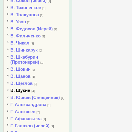
В. Сокол (иерей)
[1]
В. Тихоненков
[1]
В. Толкунова
[1]
В. Усов
[1]
В. Федосов (Иерей)
[2]
В. Филиченко
[3]
В. Чикал
[8]
В. Шинкарук
[9]
В. Шкабурин
(Протоиерей)
[1]
В. Шокин
[2]
В. Щанов
[1]
В. Щеглов
[2]
В. Щукин
[4]
В. Юрьев (Священник)
[4]
Г. Александрова
[1]
Г. Алексеев
[2]
Г. Афанасьева
[1]
Г. Галахов (иерей)
[9]