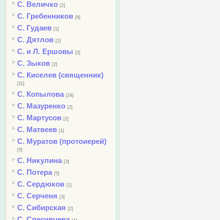
С. Величко
[2]
С. Гребенников
[6]
С. Гудаев
[1]
С. Дятлов
[1]
С. и Л. Ершовы
[2]
С. Зыков
[2]
С. Киселев (священник)
[11]
С. Копылова
[24]
С. Мазуренко
[2]
С. Мартусов
[2]
С. Матвеев
[1]
С. Муратов (протоиерей)
[5]
С. Никулина
[3]
С. Потера
[5]
С. Сердюков
[1]
С. Серченя
[3]
С. Сибирская
[2]
С. Спесивцева