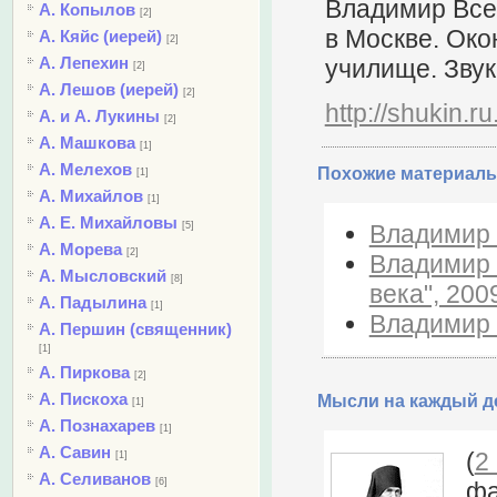
Владимир Все
А. Копылов
[2]
в Москве. Ок
А. Кяйс (иерей)
[2]
А. Лепехин
училище. Звук
[2]
А. Лешов (иерей)
[2]
http://shukin.ru.
А. и А. Лукины
[2]
А. Машкова
[1]
А. Мелехов
Похожие материалы
[1]
А. Михайлов
[1]
А. Е. Михайловы
Владимир 
[5]
А. Морева
[2]
Владимир 
А. Мысловский
[8]
века", 200
А. Падылина
[1]
Владимир Щ
А. Першин (священник)
[1]
А. Пиркова
[2]
А. Пискоха
Мысли на каждый де
[1]
А. Познахарев
[1]
А. Савин
(
2
[1]
А. Селиванов
[6]
фа