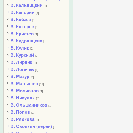
В. Кальницкий
[1]
В. Капорин
[3]
В. Кобзев
[1]
В. Кокорев
[1]
В. Кристев
[1]
В. Кудрявцева
[1]
В. Кулик
[2]
В. Курский
[1]
В. Лирник
[1]
В. Логачев
[9]
В. Мазур
[2]
В. Малышев
[18]
В. Молчанов
[1]
В. Никуляк
[4]
В. Ольшанников
[1]
В. Попов
[1]
В. Рябкова
[1]
В. Свойкин (иерей)
[1]