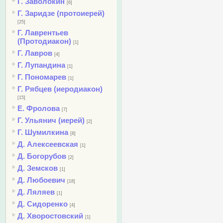
Г. Заволокин
[6]
Г. Заридзе (протоиерей)
[25]
Г. Лаврентьев
(Протодиакон)
[1]
Г. Лавров
[4]
Г. Лупандина
[1]
Г. Пономарев
[1]
Г. Рябцев (иеродиакон)
[15]
Е. Фролова
[7]
Г. Ульянич (иерей)
[2]
Г. Шумилкина
[8]
Д. Алексеевская
[1]
Д. Богорубов
[2]
Д. Земсков
[1]
Д. Любоевич
[18]
Д. Ляляев
[1]
Д. Сидоренко
[4]
Д. Хворостовский
[1]