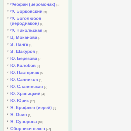
Феофан (иеромонах)
[1]
Ф. Борковский
[6]
Ф. Боголюбов
(иеродиакон)
[1]
Ф. Никольская
[3]
Ц. Моканова
[7]
Э. Ланге
[1]
Э. Шакуров
[1]
Ю. Берёзова
[7]
Ю. Колобов
[2]
Ю. Пастернак
[5]
Ю. Санников
[1]
Ю. Славянская
[7]
Ю. Храпицкий
[4]
Ю. Юрик
[12]
Я. Ерофеев (иерей)
[8]
Я. Осин
[1]
Я. Суворова
[10]
Сборники песен
[47]