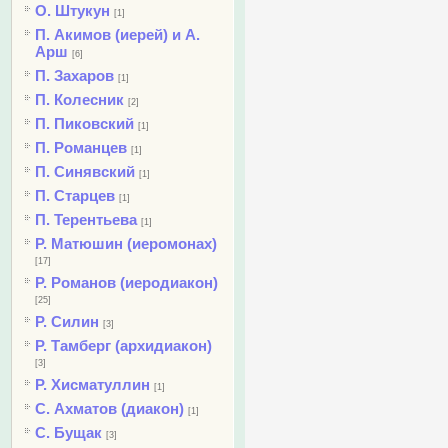
О. Штукун
[1]
П. Акимов (иерей) и А.
Арш
[6]
П. Захаров
[1]
П. Колесник
[2]
П. Пиковский
[1]
П. Романцев
[1]
П. Синявский
[1]
П. Старцев
[1]
П. Терентьева
[1]
Р. Матюшин (иеромонах)
[17]
Р. Романов (иеродиакон)
[25]
Р. Силин
[3]
Р. Тамберг (архидиакон)
[3]
Р. Хисматуллин
[1]
С. Ахматов (диакон)
[1]
С. Бущак
[3]