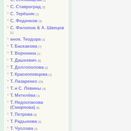
[1]
С. Ставроград
[2]
С. Терёшин
[1]
С. Феденков
[3]
С. Филипов & А. Швецов
[1]
инок. Теодора
[1]
Т. Баскакова
[7]
Т. Воронина
[1]
Т. Дашкевич
[6]
Т. Долгополова
[2]
Т. Краснопевцева
[1]
Т. Лазаренко
[23]
Т. и С. Левины
[4]
Т. Метелёва
[1]
Т. Недоспасова
(Смирнова)
[6]
Т. Петрова
[8]
Т. Радынова
[1]
Т. Чуслова
[2]