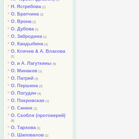
Н. Ястребова
[1]
О. Братчина
[3]
О. Врона
[1]
О. Дубова
[1]
О. Забродина
[1]
О. Кандыбина
[2]
О. Клячев & А. Власова
[1]
О. и А. Лагуткины
[6]
О. Минаков
[1]
О. Патрий
[2]
О. Першина
[5]
О. Погудин
[4]
О. Покровская
[1]
О. Синюк
[1]
О. Скобля (протоиерей)
[8]
О. Тархова
[1]
О. Шаповалов
[1]