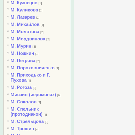
М. Кузнецов
[1]
М. Куликова
[1]
М. Лазарев
[1]
М. Михайлов
[1]
М. Молотова
[2]
М. Мордвинова
[2]
М. Мурин
[3]
М. Ножкин
[1]
М. Петрова
[2]
М. Пороховниченко
[1]
М. Приходько и Г.
Пухова
[4]
М. Рогоза
[3]
Мисаил (иеромонах)
[6]
М. Соколов
[2]
М. Спельник
(протодиакон)
[4]
М. Стрельцова
[3]
М. Трошин
[4]