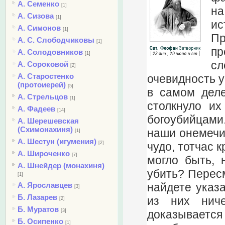
А. Семенко
[1]
на
А. Сизова
[1]
ис
А. Симонов
[1]
Пр
А. С. Слободчиковы
[1]
пр
А. Солодовников
[1]
сл
А. Сороковой
[2]
А. Старостенко
очевидность у
(протоиерей)
[5]
в самом деле
А. Стрельцов
[1]
столкнуло их
А. Фадеев
[14]
богоубийцами.
А. Шерешевская
(Схимонахиня)
наши онемечив
[1]
А. Шестун (игумения)
чудо, тотчас к
[2]
А. Широченко
[7]
могло быть, 
А. Шнейдер (монахиня)
убить? Пересм
[1]
найдете указа
А. Ярославцев
[3]
Б. Лазарев
из них ниче
[2]
Б. Муратов
доказывает
[3]
Б. Осипенко
[1]