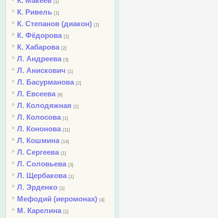
К. Макеев
[1]
К. Ривель
[1]
К. Степанов (диакон)
[1]
К. Фёдорова
[1]
К. Хабарова
[2]
Л. Андреева
[3]
Л. Анискович
[1]
Л. Басурманова
[2]
Л. Евсеева
[6]
Л. Колодяжная
[1]
Л. Колосова
[1]
Л. Кононова
[11]
Л. Кошмина
[14]
Л. Сергеева
[1]
Л. Соловьева
[3]
Л. Щербакова
[1]
Л. Эрденко
[1]
Мефодий (иеромонах)
[4]
М. Карелина
[1]