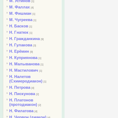
М. Устинов
[1]
М. Фаллах
[4]
М. Фишман
[1]
М. Чугреева
[1]
Н. Басков
[1]
Н. Гнатюк
[1]
Н. Гражданкина
[9]
Н. Гулакова
[3]
Н. Ерёмин
[9]
Н. Куприянова
[1]
Н. Малыванова
[1]
Н. Мастилович
[1]
Н. Налетов
(Схииеродиакон)
[1]
Н. Петрова
[4]
Н. Пискунова
[2]
Н. Платонов
(протодиакон)
[2]
Н. Филатова
[4]
Н. Червон (диакон)
[4]