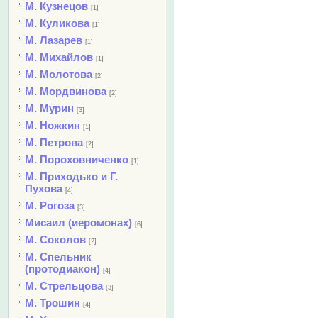
М. Кузнецов
[1]
М. Куликова
[1]
М. Лазарев
[1]
М. Михайлов
[1]
М. Молотова
[2]
М. Мордвинова
[2]
М. Мурин
[3]
М. Ножкин
[1]
М. Петрова
[2]
М. Пороховниченко
[1]
М. Приходько и Г.
Пухова
[4]
М. Рогоза
[3]
Мисаил (иеромонах)
[6]
М. Соколов
[2]
М. Спельник
(протодиакон)
[4]
М. Стрельцова
[3]
М. Трошин
[4]