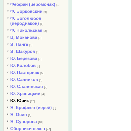
Феофан (иеромонах)
[1]
Ф. Борковский
[6]
Ф. Боголюбов
(иеродиакон)
[1]
Ф. Никольская
[3]
Ц. Моканова
[7]
Э. Ланге
[1]
Э. Шакуров
[1]
Ю. Берёзова
[7]
Ю. Колобов
[2]
Ю. Пастернак
[5]
Ю. Санников
[1]
Ю. Славянская
[7]
Ю. Храпицкий
[4]
Ю. Юрик
[12]
Я. Ерофеев (иерей)
[8]
Я. Осин
[1]
Я. Суворова
[10]
Сборники песен
[47]