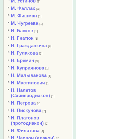
М. Устинов
[1]
М. Фаллах
[4]
М. Фишман
[1]
М. Чугреева
[1]
Н. Басков
[1]
Н. Гнатюк
[1]
Н. Гражданкина
[9]
Н. Гулакова
[3]
Н. Ерёмин
[9]
Н. Куприянова
[1]
Н. Малыванова
[1]
Н. Мастилович
[1]
Н. Налетов
(Схииеродиакон)
[1]
Н. Петрова
[4]
Н. Пискунова
[2]
Н. Платонов
(протодиакон)
[2]
Н. Филатова
[4]
Н. Червон (диакон)
[4]