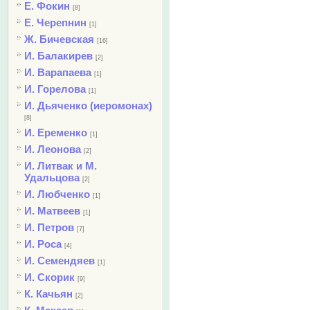
Е. Фокин
[8]
Е. Черепнин
[1]
Ж. Бичевская
[16]
И. Балакирев
[2]
И. Варапаева
[1]
И. Горелова
[1]
И. Дьяченко (иеромонах)
[8]
И. Еременко
[1]
И. Леонова
[2]
И. Литвак и М.
Удальцова
[2]
И. Любченко
[1]
И. Матвеев
[1]
И. Петров
[7]
И. Роса
[4]
И. Семендяев
[1]
И. Скорик
[9]
К. Качьян
[2]