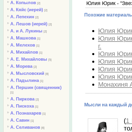
А. Копылов
Юлия Юрик - "Зве
[2]
А. Кяйс (иерей)
[2]
Похожие материалы
А. Лепехин
[2]
А. Лешов (иерей)
[2]
Юлия Юрик 
А. и А. Лукины
[2]
Юлия Юрик 
А. Машкова
[1]
г.
А. Мелехов
[1]
А. Михайлов
Юлия Юрик 
[1]
А. Е. Михайловы
Юлия Юрик 
[5]
А. Морева
Юлия Юрик 
[2]
А. Мысловский
[8]
Юлия Юрик 
А. Падылина
[1]
Монахиня А
А. Першин (священник)
[1]
А. Пиркова
[2]
Мысли на каждый де
А. Пискоха
[1]
А. Познахарев
[1]
(
1 
А. Савин
[1]
то
А. Селиванов
[6]