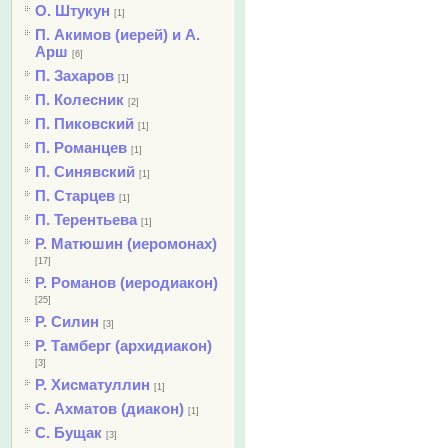
О. Штукун
[1]
П. Акимов (иерей) и А.
Арш
[6]
П. Захаров
[1]
П. Колесник
[2]
П. Пиковский
[1]
П. Романцев
[1]
П. Синявский
[1]
П. Старцев
[1]
П. Терентьева
[1]
Р. Матюшин (иеромонах)
[17]
Р. Романов (иеродиакон)
[25]
Р. Силин
[3]
Р. Тамберг (архидиакон)
[3]
Р. Хисматуллин
[1]
С. Ахматов (диакон)
[1]
С. Бущак
[3]