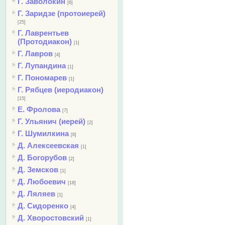
Г. Заволокин
[6]
Г. Заридзе (протоиерей)
[25]
Г. Лаврентьев
(Протодиакон)
[1]
Г. Лавров
[4]
Г. Лупандина
[1]
Г. Пономарев
[1]
Г. Рябцев (иеродиакон)
[15]
Е. Фролова
[7]
Г. Ульянич (иерей)
[2]
Г. Шумилкина
[8]
Д. Алексеевская
[1]
Д. Богорубов
[2]
Д. Земсков
[1]
Д. Любоевич
[18]
Д. Ляляев
[1]
Д. Сидоренко
[4]
Д. Хворостовский
[1]