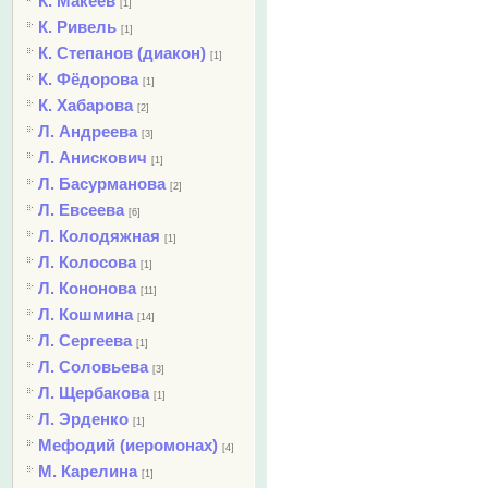
К. Макеев
[1]
К. Ривель
[1]
К. Степанов (диакон)
[1]
К. Фёдорова
[1]
К. Хабарова
[2]
Л. Андреева
[3]
Л. Анискович
[1]
Л. Басурманова
[2]
Л. Евсеева
[6]
Л. Колодяжная
[1]
Л. Колосова
[1]
Л. Кононова
[11]
Л. Кошмина
[14]
Л. Сергеева
[1]
Л. Соловьева
[3]
Л. Щербакова
[1]
Л. Эрденко
[1]
Мефодий (иеромонах)
[4]
М. Карелина
[1]