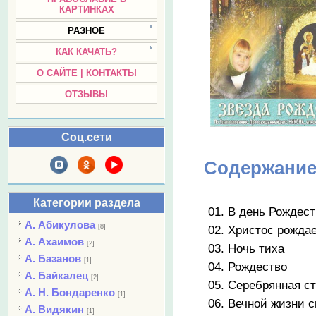
КАРТИНКАХ
РАЗНОЕ
КАК КАЧАТЬ?
О САЙТЕ | КОНТАКТЫ
ОТЗЫВЫ
Соц.сети
Содержание
Категории раздела
01. В день Рождес
А. Абикулова
[8]
02. Христос рожда
А. Ахаимов
[2]
03. Ночь тиха
А. Базанов
[1]
04. Рождество
А. Байкалец
[2]
05. Серебрянная с
А. Н. Бондаренко
[1]
06. Вечной жизни с
А. Видякин
[1]