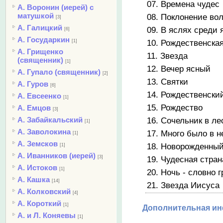
07. Времена чудес
А. Воронин (иерей) с
матушкой
08. Поклонение во
[3]
А. Галицкий
09. В яслях среди 
[6]
А. Государкин
10. Рождественская
[1]
А. Грищенко
11. Звезда
(священник)
[1]
12. Вечер ясный
А. Гупало (священник)
[2]
13. Святки
А. Гуров
[6]
14. Рождественски
А. Евсеенко
[1]
15. Рождество
А. Емцов
[3]
А. Забайкальский
16. Сочельник в ле
[1]
А. Заволокина
17. Много было в н
[1]
А. Земсков
18. Новорожденны
[1]
А. Иванников (иерей)
[3]
19. Чудесная стран
А. Истоков
[1]
20. Ночь - словно г
А. Кашка
[14]
21. Звезда Иисуса
А. Колковский
[4]
А. Короткий
[1]
Дополнительная и
А. и Л. Коняевы
[1]