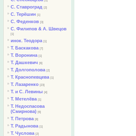
[1]
С. Ставроград
[2]
С. Терёшин
[1]
С. Феденков
[3]
С. Филипов & А. Швецов
[1]
инок. Теодора
[1]
Т. Баскакова
[7]
Т. Воронина
[1]
Т. Дашкевич
[6]
Т. Долгополова
[2]
Т. Краснопевцева
[1]
Т. Лазаренко
[23]
Т. и С. Левины
[4]
Т. Метелёва
[1]
Т. Недоспасова
(Смирнова)
[6]
Т. Петрова
[8]
Т. Радынова
[1]
Т. Чуслова
[2]