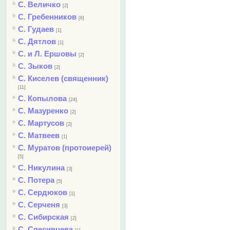
С. Величко
[2]
С. Гребенников
[6]
С. Гудаев
[1]
С. Дятлов
[1]
С. и Л. Ершовы
[2]
С. Зыков
[2]
С. Киселев (священник)
[11]
С. Копылова
[24]
С. Мазуренко
[2]
С. Мартусов
[2]
С. Матвеев
[1]
С. Муратов (протоиерей)
[5]
С. Никулина
[3]
С. Потера
[5]
С. Сердюков
[1]
С. Серченя
[3]
С. Сибирская
[2]
С. Спесивцева