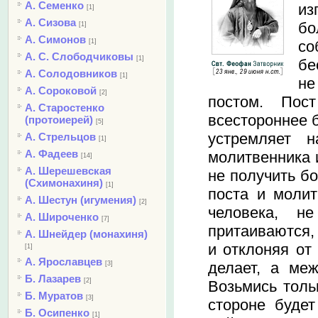
А. Семенко
из
[1]
А. Сизова
бо
[1]
А. Симонов
со
[1]
А. С. Слободчиковы
[1]
бе
А. Солодовников
[1]
не
А. Сороковой
[2]
постом. Пос
А. Старостенко
всестороннее б
(протоиерей)
[5]
устремляет н
А. Стрельцов
[1]
А. Фадеев
молитвенника 
[14]
А. Шерешевская
не получить бо
(Схимонахиня)
[1]
поста и молит
А. Шестун (игумения)
[2]
человека, н
А. Широченко
[7]
притаиваются,
А. Шнейдер (монахиня)
и отклоняя от 
[1]
А. Ярославцев
делает, а меж
[3]
Б. Лазарев
[2]
Возьмись тольк
Б. Муратов
[3]
стороне будет
Б. Осипенко
[1]