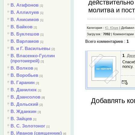
действительно
В. Агафонов
[1]
молитва и пост
В. Аллилуев
[1]
В. Анисимов
[1]
В. Байков
[1]
Категория
:
Ю. Юрик
|
Добави
В. Буклешов
Загрузок
:
7092
|
Комментарии
[1]
В. Варламов
Всего комментариев
:
1
[1]
В. и Г. Васильевы
[2]
В. Власенко-Гуслин
1
.
Дми
(протоиерей)
Спасиб
[1]
попсу.
В. Волков
[6]
В. Воробьев
[1]
В. Гаранин
[3]
В. Данилюк
[1]
В. Дзансолов
[9]
Добавлять ко
В. Дольский
[2]
В. Жданкин
[3]
В. Зайцев
[1]
В. С. Золотоног
[1]
В. Иванов (священник)
[4]