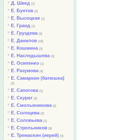
Д. Швед
[1]
Е. Бунтов
[2]
Е. Высоцкая
[1]
Е. Гранд
[1]
Е. Груздева
[3]
Е. Данилов
[10]
Е. Кошмина
[3]
Е. Наследышева
[3]
Е. Осипенко
[1]
Е. Разумова
[4]
Е. Самаркин (батюшка)
[2]
Е. Сапогова
[1]
Е. Скурат
[2]
Е. Смольянинова
[2]
Е. Солнцева
[2]
Е. Соловьева
[1]
Е. Стрельников
[6]
Е. Тремаскин (иерей)
[3]