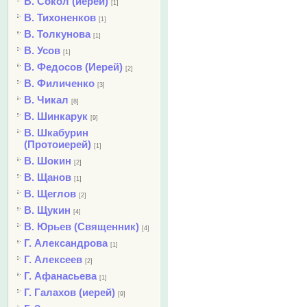
В. Сокол (иерей)
[1]
В. Тихоненков
[1]
В. Толкунова
[1]
В. Усов
[1]
В. Федосов (Иерей)
[2]
В. Филиченко
[3]
В. Чикал
[8]
В. Шинкарук
[9]
В. Шкабурин
(Протоиерей)
[1]
В. Шокин
[2]
В. Щанов
[1]
В. Щеглов
[2]
В. Щукин
[4]
В. Юрьев (Священник)
[4]
Г. Александрова
[1]
Г. Алексеев
[2]
Г. Афанасьева
[1]
Г. Галахов (иерей)
[9]