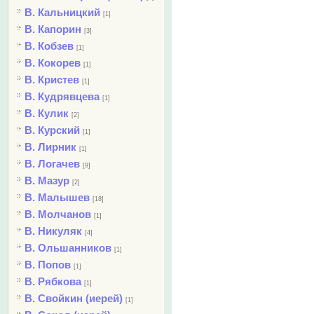
В. Кальницкий
[1]
В. Капорин
[3]
В. Кобзев
[1]
В. Кокорев
[1]
В. Кристев
[1]
В. Кудрявцева
[1]
В. Кулик
[2]
В. Курский
[1]
В. Лирник
[1]
В. Логачев
[9]
В. Мазур
[2]
В. Малышев
[18]
В. Молчанов
[1]
В. Никуляк
[4]
В. Ольшанников
[1]
В. Попов
[1]
В. Рябкова
[1]
В. Свойкин (иерей)
[1]