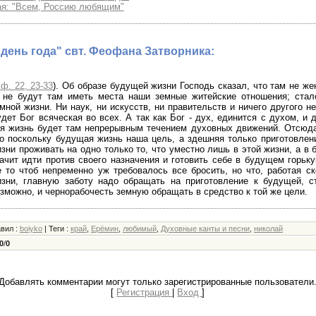
я: "Всем, Россию любящим"
день года" свт. Феофана Затворника:
ф. 22, 23-33
). Об образе будущей жизни Господь сказал, что там не жен
. не будут там иметь места наши земные житейские отношения; стал
мной жизни. Ни наук, ни искусств, ни правительств и ничего другого н
дет Бог всяческая во всех. А так как Бог - дух, единится с духом, и 
я жизнь будет там непрерывным течением духовных движений. Отсюда
о поскольку будущая жизнь наша цель, а здешняя только приготовлени
зни проживать на одно только то, что уместно лишь в этой жизни, а в
ачит идти против своего назначения и готовить себе в будущем горьку
 то чтоб непременно уж требовалось все бросить, но что, работая с
зни, главную заботу надо обращать на приготовление к будущей, ст
зможно, и чернорабочесть земную обращать в средство к той же цели.
авил
:
boiyko
|
Теги
:
край
,
Ерёмин
,
любимый
,
Духовные канты и песни
,
николай
0
/
0
Добавлять комментарии могут только зарегистрированные пользователи
[
Регистрация
|
Вход
]