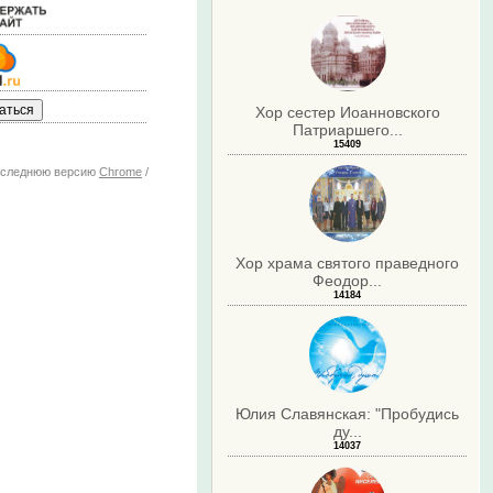
Хор сестер Иоанновского
Патриаршего...
15409
последнюю версию
Chrome
/
Хор храма святого праведного
Феодор...
14184
Юлия Славянская: "Пробудись
ду...
14037