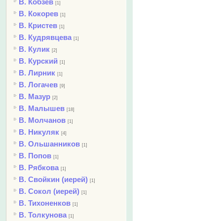
В. Кобзев
[1]
В. Кокорев
[1]
В. Кристев
[1]
В. Кудрявцева
[1]
В. Кулик
[2]
В. Курский
[1]
В. Лирник
[1]
В. Логачев
[9]
В. Мазур
[2]
В. Малышев
[18]
В. Молчанов
[1]
В. Никуляк
[4]
В. Ольшанников
[1]
В. Попов
[1]
В. Рябкова
[1]
В. Свойкин (иерей)
[1]
В. Сокол (иерей)
[1]
В. Тихоненков
[1]
В. Толкунова
[1]