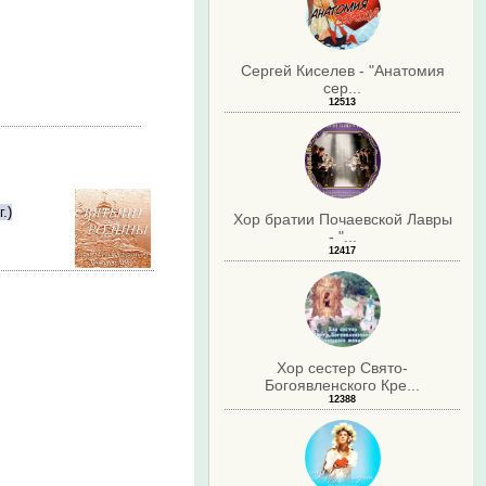
Сергей Киселев - "Анатомия
сер...
12513
.)
Хор братии Почаевской Лавры
- "...
12417
Хор сестер Свято-
Богоявленского Кре...
12388