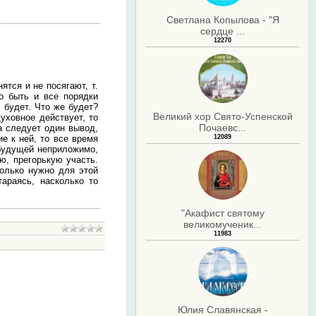
Светлана Копылова - "Я
сердце ...
12270
ятся и не посягают, т.
о быть и все порядки
е будет. Что же будет?
Великий хор Свято-Успенской
духовное действует, то
Почаевс...
 следует один вывод,
е к ней, то все время
12089
 будущей неприложимо,
ю, прегорькую участь.
колько нужно для этой
араясь, насколько то
"Акафист святому
великомученик...
11983
.
Юлия Славянская -