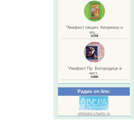
"Акафист свщмч. Киприану и
мц....
11768
"Акафист Пр. Богородице в
чест...
11680
Радио on line:
orthodox-chants.ru