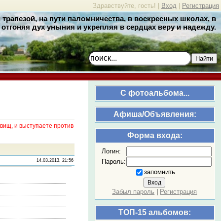
Здравствуйте, гость! |
Вход
|
Регистрация
трапезой, на пути паломничества, в воскресных школах, в
отгоняя дух уныния и укрепляя в сердцах веру и надежду.
Найти
C фотоальбома...
Афиша/Объявления:
вищ, и выступаете против
Форма входа:
Логин:
Пароль:
14.03.2013, 21:56
запомнить
Забыл пароль
|
Регистрация
ТОП-15 альбомов: