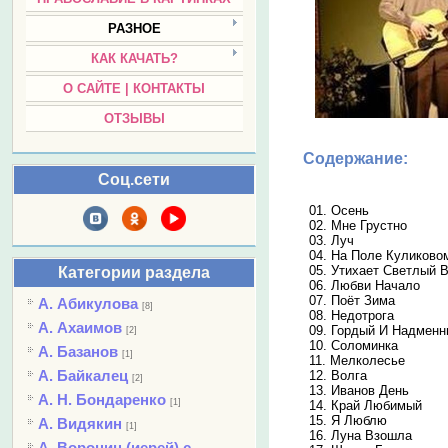
РАЗНОЕ
КАК КАЧАТЬ?
О САЙТЕ | КОНТАКТЫ
ОТЗЫВЫ
Содержание:
Соц.сети
01. Осень
02. Мне Грустно
03. Луч
04. На Поле Куликово
05. Утихает Светлый 
Категории раздела
06. Любви Начало
07. Поёт Зима
А. Абикулова
[8]
08. Недотрога
А. Ахаимов
09. Гордый И Надмен
[2]
10. Соломинка
А. Базанов
[1]
11. Мелколесье
А. Байкалец
12. Волга
[2]
13. Иванов День
А. Н. Бондаренко
[1]
14. Край Любимый
15. Я Люблю
А. Видякин
[1]
16. Луна Взошла
А. Воронин (иерей) с