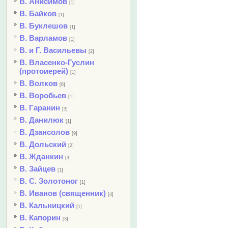
В. Анисимов
[1]
В. Байков
[1]
В. Буклешов
[1]
В. Варламов
[1]
В. и Г. Васильевы
[2]
В. Власенко-Гуслин
(протоиерей)
[1]
В. Волков
[6]
В. Воробьев
[1]
В. Гаранин
[3]
В. Данилюк
[1]
В. Дзансолов
[9]
В. Дольский
[2]
В. Жданкин
[3]
В. Зайцев
[1]
В. С. Золотоног
[1]
В. Иванов (священник)
[4]
В. Кальницкий
[1]
В. Капорин
[3]