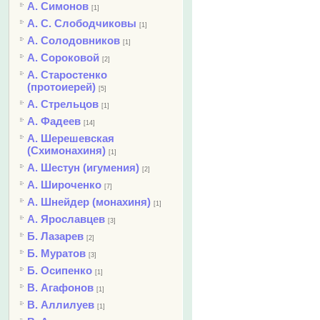
А. Симонов
[1]
А. С. Слободчиковы
[1]
А. Солодовников
[1]
А. Сороковой
[2]
А. Старостенко
(протоиерей)
[5]
А. Стрельцов
[1]
А. Фадеев
[14]
А. Шерешевская
(Схимонахиня)
[1]
А. Шестун (игумения)
[2]
А. Широченко
[7]
А. Шнейдер (монахиня)
[1]
А. Ярославцев
[3]
Б. Лазарев
[2]
Б. Муратов
[3]
Б. Осипенко
[1]
В. Агафонов
[1]
В. Аллилуев
[1]