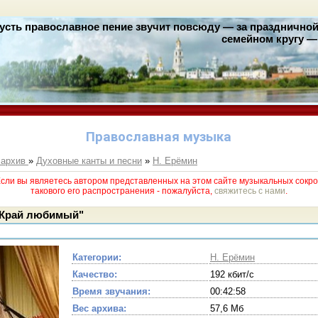
усть православное пение звучит повсюду — за праздничной 
семейном кругу — 
Православная музыка
 архив
»
Духовные канты и песни
»
Н. Ерёмин
и вы являетесь автором представленных на этом сайте музыкальных сокро
такового его раcпространения - пожалуйста,
свяжитесь с нами
.
"Край любимый"
Категории:
Н. Ерёмин
Качество:
192 кбит/с
Время звучания:
00:42:58
Вес архива:
57,6 Мб