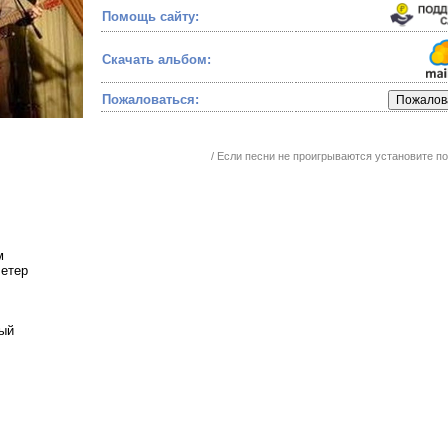
Помощь сайту:
Скачать альбом:
Пожаловаться:
/ Если песни не проигрываются установите 
м
Ветер
ный