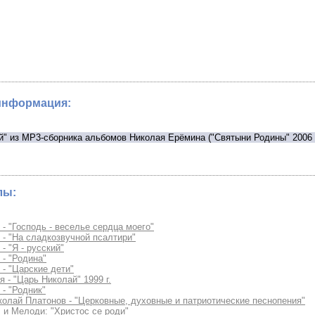
информация:
" из MP3-сборника альбомов Николая Ерёмина ("Святыни Родины" 2006 г
лы:
- "Господь - веселье сердца моего"
- "На сладкозвучной псалтири"
- "Я - русский"
- "Родина"
- "Царские дети"
 - "Царь Николай" 1999 г.
- "Родник"
олай Платонов - "Церковные, духовные и патриотические песнопения"
 и Мелoди: "Христос се роди"