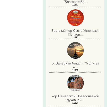
"Благовест&q...
11977
Братский хор Свято Успенской
Почаев...
11973
о. Валериан Чикал - "Молитву
п...
11959
хор Самарской Православной
Духовной...
11904