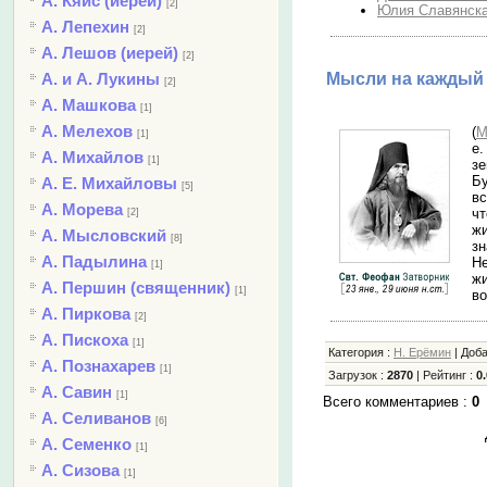
А. Кяйс (иерей)
[2]
Юлия Славянска
А. Лепехин
[2]
А. Лешов (иерей)
[2]
А. и А. Лукины
Мысли на каждый 
[2]
А. Машкова
[1]
А. Мелехов
(
М
[1]
е
А. Михайлов
[1]
зе
Бу
А. Е. Михайловы
[5]
вс
А. Морева
чт
[2]
жи
А. Мысловский
[8]
зн
А. Падылина
Не
[1]
жи
А. Першин (священник)
[1]
во
А. Пиркова
[2]
А. Пискоха
[1]
Категория
:
Н. Ерёмин
|
Доб
А. Познахарев
[1]
Загрузок
:
2870
|
Рейтинг
:
0.
А. Савин
[1]
Всего комментариев
:
0
А. Селиванов
[6]
А. Семенко
[1]
А. Сизова
[1]