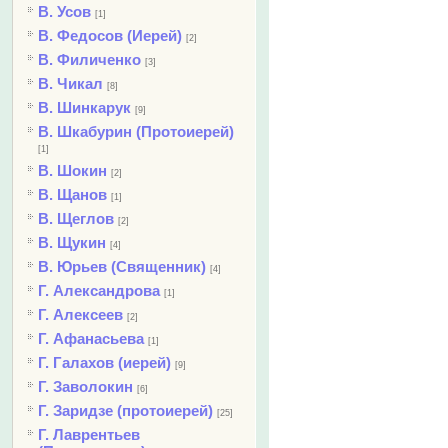
В. Усов
[1]
В. Федосов (Иерей)
[2]
В. Филиченко
[3]
В. Чикал
[8]
В. Шинкарук
[9]
В. Шкабурин (Протоиерей)
[1]
В. Шокин
[2]
В. Щанов
[1]
В. Щеглов
[2]
В. Щукин
[4]
В. Юрьев (Священник)
[4]
Г. Александрова
[1]
Г. Алексеев
[2]
Г. Афанасьева
[1]
Г. Галахов (иерей)
[9]
Г. Заволокин
[6]
Г. Заридзе (протоиерей)
[25]
Г. Лаврентьев