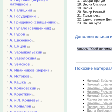
17. Шерри-Бренди
матушкой
18. Весна Отсияла
[3]
19. Песня
А. Галицкий
[6]
20. Вечер Нежный
21. Тальяночка
А. Государкин
[1]
22. Единственные Дни
А. Грищенко (священник)
23. Пашня Бура
[1]
А. Гупало (священник)
[2]
А. Гуров
[6]
Дополнительная 
А. Евсеенко
[1]
А. Емцов
[3]
Альбом "Край любимый
А. Забайкальский
[1]
А. Заволокина
[1]
А. Земсков
[1]
Похожие материа
А. Иванников (иерей)
[3]
А. Истоков
[1]
Николай Ерёмин 
А. Кашка
[14]
Николай Ерёмин 
А. Колковский
Николай Ерёмин 
[4]
Николай Ерёмин 
А. Короткий
[1]
Николай Ерёмин 
Жанна Бичевская
А. и Л. Коняевы
[1]
Николай Ерёмин 
А. Копылов
Протодьякон Ник
[2]
Дивна Любоевич