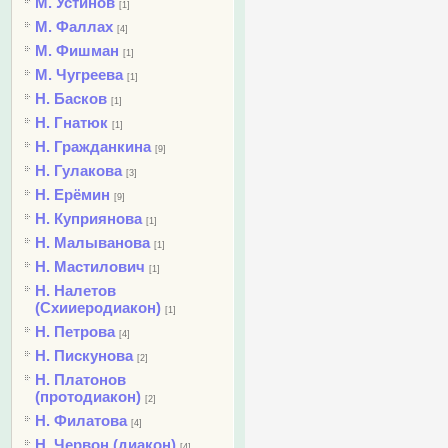
М. Устинов
[1]
М. Фаллах
[4]
М. Фишман
[1]
М. Чугреева
[1]
Н. Басков
[1]
Н. Гнатюк
[1]
Н. Гражданкина
[9]
Н. Гулакова
[3]
Н. Ерёмин
[9]
Н. Куприянова
[1]
Н. Малыванова
[1]
Н. Мастилович
[1]
Н. Налетов
(Схииеродиакон)
[1]
Н. Петрова
[4]
Н. Пискунова
[2]
Н. Платонов
(протодиакон)
[2]
Н. Филатова
[4]
Н. Червон (диакон)
[4]