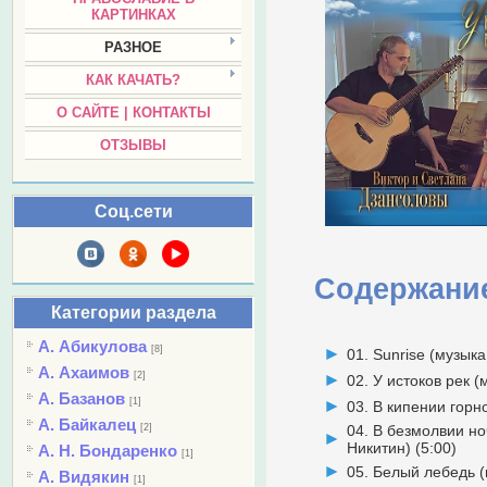
КАРТИНКАХ
РАЗНОЕ
КАК КАЧАТЬ?
О САЙТЕ | КОНТАКТЫ
ОТЗЫВЫ
Соц.сети
Содержани
Категории раздела
А. Абикулова
[8]
01. Sunrise (музыка
А. Ахаимов
[2]
02. У истоков рек (
А. Базанов
[1]
03. В кипении горн
А. Байкалец
[2]
04. В безмолвии но
Никитин) (5:00)
А. Н. Бондаренко
[1]
05. Белый лебедь (
А. Видякин
[1]