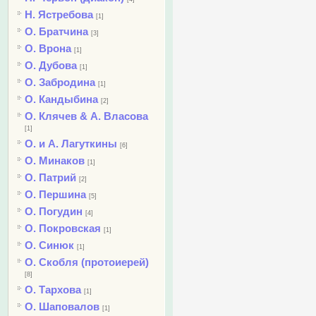
Н. Ястребова
[1]
О. Братчина
[3]
О. Врона
[1]
О. Дубова
[1]
О. Забродина
[1]
О. Кандыбина
[2]
О. Клячев & А. Власова
[1]
О. и А. Лагуткины
[6]
О. Минаков
[1]
О. Патрий
[2]
О. Першина
[5]
О. Погудин
[4]
О. Покровская
[1]
О. Синюк
[1]
О. Скобля (протоиерей)
[8]
О. Тархова
[1]
О. Шаповалов
[1]