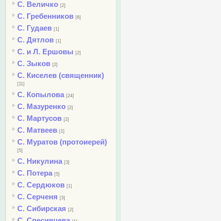
С. Величко
[2]
С. Гребенников
[6]
С. Гудаев
[1]
С. Дятлов
[1]
С. и Л. Ершовы
[2]
С. Зыков
[2]
С. Киселев (священник)
[11]
С. Копылова
[24]
С. Мазуренко
[2]
С. Мартусов
[2]
С. Матвеев
[1]
С. Муратов (протоиерей)
[5]
С. Никулина
[3]
С. Потера
[5]
С. Сердюков
[1]
С. Серченя
[3]
С. Сибирская
[2]
С. Спесивцева