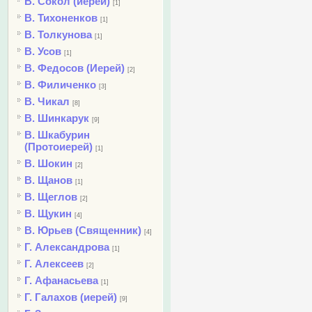
В. Сокол (иерей)
[1]
В. Тихоненков
[1]
В. Толкунова
[1]
В. Усов
[1]
В. Федосов (Иерей)
[2]
В. Филиченко
[3]
В. Чикал
[8]
В. Шинкарук
[9]
В. Шкабурин
(Протоиерей)
[1]
В. Шокин
[2]
В. Щанов
[1]
В. Щеглов
[2]
В. Щукин
[4]
В. Юрьев (Священник)
[4]
Г. Александрова
[1]
Г. Алексеев
[2]
Г. Афанасьева
[1]
Г. Галахов (иерей)
[9]