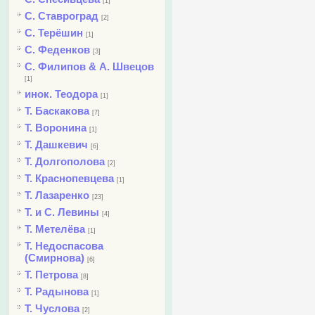
[1]
С. Ставроград
[2]
С. Терёшин
[1]
С. Феденков
[3]
С. Филипов & А. Швецов
[1]
инок. Теодора
[1]
Т. Баскакова
[7]
Т. Воронина
[1]
Т. Дашкевич
[6]
Т. Долгополова
[2]
Т. Краснопевцева
[1]
Т. Лазаренко
[23]
Т. и С. Левины
[4]
Т. Метелёва
[1]
Т. Недоспасова
(Смирнова)
[6]
Т. Петрова
[8]
Т. Радынова
[1]
Т. Чуслова
[2]