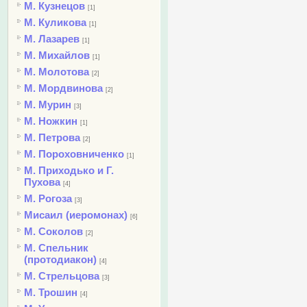
М. Кузнецов
[1]
М. Куликова
[1]
М. Лазарев
[1]
М. Михайлов
[1]
М. Молотова
[2]
М. Мордвинова
[2]
М. Мурин
[3]
М. Ножкин
[1]
М. Петрова
[2]
М. Пороховниченко
[1]
М. Приходько и Г.
Пухова
[4]
М. Рогоза
[3]
Мисаил (иеромонах)
[6]
М. Соколов
[2]
М. Спельник
(протодиакон)
[4]
М. Стрельцова
[3]
М. Трошин
[4]