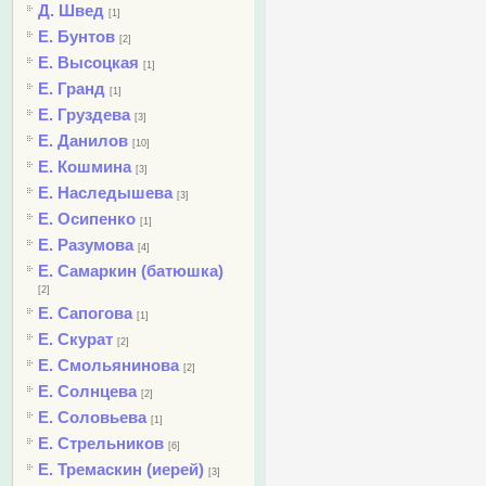
Д. Швед
[1]
Е. Бунтов
[2]
Е. Высоцкая
[1]
Е. Гранд
[1]
Е. Груздева
[3]
Е. Данилов
[10]
Е. Кошмина
[3]
Е. Наследышева
[3]
Е. Осипенко
[1]
Е. Разумова
[4]
Е. Самаркин (батюшка)
[2]
Е. Сапогова
[1]
Е. Скурат
[2]
Е. Смольянинова
[2]
Е. Солнцева
[2]
Е. Соловьева
[1]
Е. Стрельников
[6]
Е. Тремаскин (иерей)
[3]