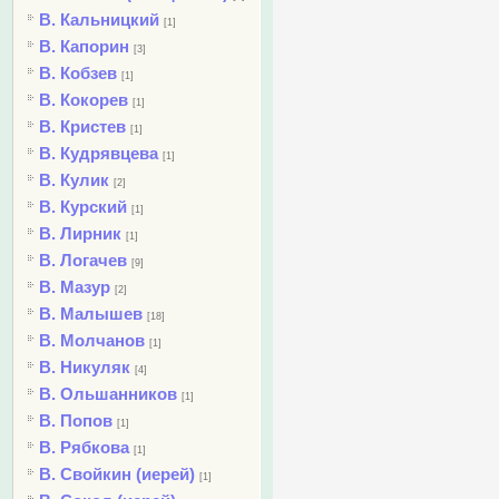
В. Кальницкий
[1]
В. Капорин
[3]
В. Кобзев
[1]
В. Кокорев
[1]
В. Кристев
[1]
В. Кудрявцева
[1]
В. Кулик
[2]
В. Курский
[1]
В. Лирник
[1]
В. Логачев
[9]
В. Мазур
[2]
В. Малышев
[18]
В. Молчанов
[1]
В. Никуляк
[4]
В. Ольшанников
[1]
В. Попов
[1]
В. Рябкова
[1]
В. Свойкин (иерей)
[1]