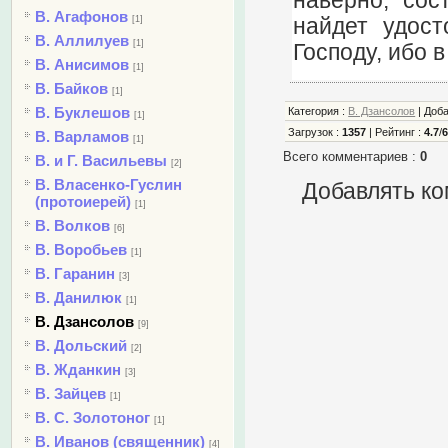
наверно, сос
В. Агафонов
найдет удост
[1]
В. Аллилуев
[1]
Господу, ибо 
В. Анисимов
[1]
В. Байков
[1]
В. Буклешов
Категория
:
В. Дзансолов
|
Доб
[1]
Загрузок
:
1357
|
Рейтинг
:
4.7
/
В. Варламов
[1]
Всего комментариев
:
0
В. и Г. Васильевы
[2]
В. Власенко-Гуслин
Добавлять ко
(протоиерей)
[1]
В. Волков
[6]
В. Воробьев
[1]
В. Гаранин
[3]
В. Данилюк
[1]
В. Дзансолов
[9]
В. Дольский
[2]
В. Жданкин
[3]
В. Зайцев
[1]
В. С. Золотоног
[1]
В. Иванов (священник)
[4]