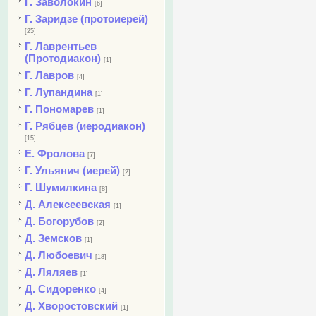
Г. Заволокин
[6]
Г. Заридзе (протоиерей)
[25]
Г. Лаврентьев
(Протодиакон)
[1]
Г. Лавров
[4]
Г. Лупандина
[1]
Г. Пономарев
[1]
Г. Рябцев (иеродиакон)
[15]
Е. Фролова
[7]
Г. Ульянич (иерей)
[2]
Г. Шумилкина
[8]
Д. Алексеевская
[1]
Д. Богорубов
[2]
Д. Земсков
[1]
Д. Любоевич
[18]
Д. Ляляев
[1]
Д. Сидоренко
[4]
Д. Хворостовский
[1]