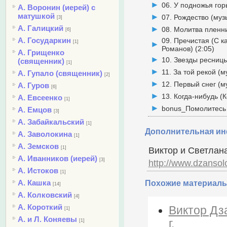
06. У подножья горы
А. Воронин (иерей) с
матушкой
07. Рождество (муз
[3]
А. Галицкий
08. Молитва пленни
[6]
А. Государкин
09. Пречистая (С ка
[1]
Романов) (2:05)
А. Грищенко
10. Звезды ресницы
(священник)
[1]
11. За той рекой (м
А. Гупало (священник)
[2]
12. Первый снег (му
А. Гуров
[6]
13. Когда-нибудь (К
А. Евсеенко
[1]
bonus_Помолитесь о
А. Емцов
[3]
А. Забайкальский
[1]
Дополнительная и
А. Заволокина
[1]
А. Земсков
[1]
Виктор и Светлана
А. Иванников (иерей)
[3]
http://www.dzansolo
А. Истоков
[1]
А. Кашка
Похожие материалы
[14]
А. Колковский
[4]
А. Короткий
Виктор Дз
[1]
А. и Л. Коняевы
г.
[1]