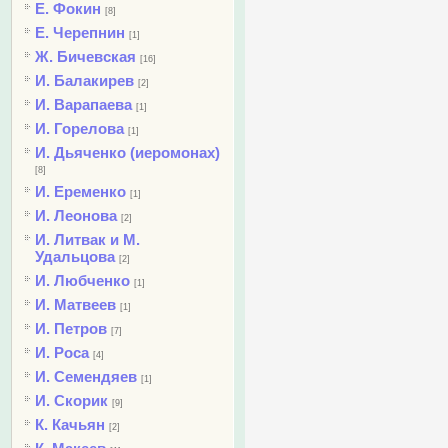
Е. Фокин
[8]
Е. Черепнин
[1]
Ж. Бичевская
[16]
И. Балакирев
[2]
И. Варапаева
[1]
И. Горелова
[1]
И. Дьяченко (иеромонах)
[8]
И. Еременко
[1]
И. Леонова
[2]
И. Литвак и М.
Удальцова
[2]
И. Любченко
[1]
И. Матвеев
[1]
И. Петров
[7]
И. Роса
[4]
И. Семендяев
[1]
И. Скорик
[9]
К. Качьян
[2]