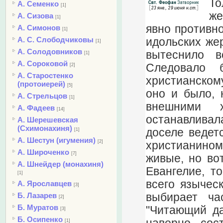
То
А. Семенко
[1]
же
А. Сизова
[1]
явно противно
А. Симонов
[1]
А. С. Слободчиковы
идольских жер
[1]
А. Солодовников
вытеснило в
[1]
А. Сороковой
Следовало 
[2]
А. Старостенко
христианскому
(протоиерей)
[5]
оно и было, 
А. Стрельцов
[1]
внешними 
А. Фадеев
[14]
останавливал
А. Шерешевская
(Схимонахиня)
доселе ведет
[1]
А. Шестун (игумения)
[2]
христианином
А. Широченко
[7]
живые, но во
А. Шнейдер (монахиня)
Евангелие, т
[1]
всего языческ
А. Ярославцев
[3]
выбирает ча
Б. Лазарев
[2]
Б. Муратов
"Читающий да
[3]
Б. Осипенко
[1]