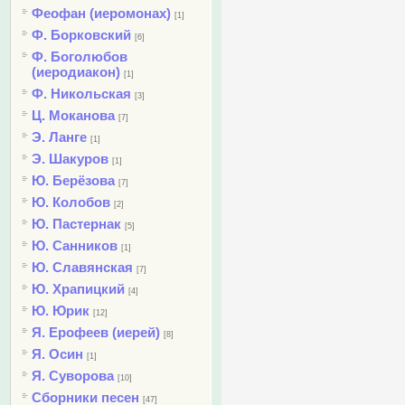
Феофан (иеромонах)
[1]
Ф. Борковский
[6]
Ф. Боголюбов
(иеродиакон)
[1]
Ф. Никольская
[3]
Ц. Моканова
[7]
Э. Ланге
[1]
Э. Шакуров
[1]
Ю. Берёзова
[7]
Ю. Колобов
[2]
Ю. Пастернак
[5]
Ю. Санников
[1]
Ю. Славянская
[7]
Ю. Храпицкий
[4]
Ю. Юрик
[12]
Я. Ерофеев (иерей)
[8]
Я. Осин
[1]
Я. Суворова
[10]
Сборники песен
[47]