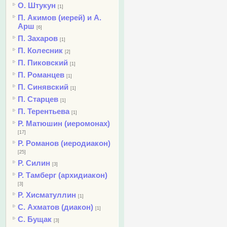
О. Штукун
[1]
П. Акимов (иерей) и А.
Арш
[6]
П. Захаров
[1]
П. Колесник
[2]
П. Пиковский
[1]
П. Романцев
[1]
П. Синявский
[1]
П. Старцев
[1]
П. Терентьева
[1]
Р. Матюшин (иеромонах)
[17]
Р. Романов (иеродиакон)
[25]
Р. Силин
[3]
Р. Тамберг (архидиакон)
[3]
Р. Хисматуллин
[1]
С. Ахматов (диакон)
[1]
С. Бущак
[3]