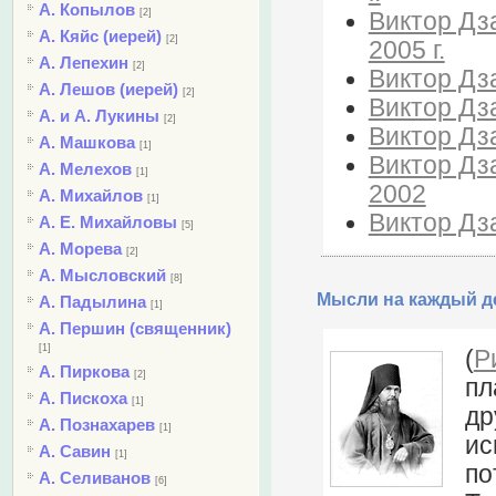
А. Копылов
[2]
Виктор Дза
А. Кяйс (иерей)
[2]
2005 г.
А. Лепехин
[2]
Виктор Дз
А. Лешов (иерей)
[2]
Виктор Дза
А. и А. Лукины
[2]
Виктор Дза
А. Машкова
[1]
Виктор Дза
А. Мелехов
[1]
2002
А. Михайлов
[1]
Виктор Дза
А. Е. Михайловы
[5]
А. Морева
[2]
А. Мысловский
[8]
Мысли на каждый де
А. Падылина
[1]
А. Першин (священник)
[1]
(
Р
А. Пиркова
[2]
пл
А. Пискоха
[1]
др
А. Познахарев
[1]
ис
А. Савин
[1]
по
А. Селиванов
[6]