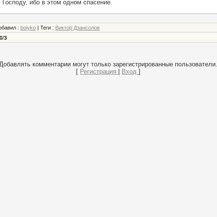
 Господу, ибо в этом одном спасение.
обавил
:
boiyko
|
Теги
:
Виктор Дзансолов
0
/
3
Добавлять комментарии могут только зарегистрированные пользователи
[
Регистрация
|
Вход
]