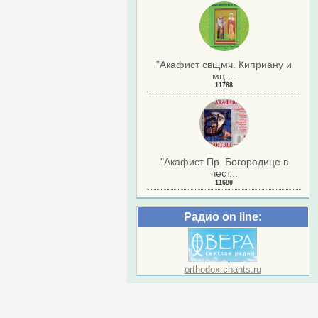
"Акафист свщмч. Киприану и
мц....
11768
"Акафист Пр. Богородице в
чест...
11680
Радио on line:
orthodox-chants.ru