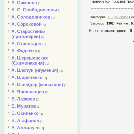
попечется присвоиться
А. Симонов
[1]
А. С. Слободчиковы
[1]
А. Солодовников
Категория
:
В. Дзансолов
|
Д
[1]
А. Сороковой
Загрузок
:
1302
|
Рейтинг
:
5.
[2]
Всего комментариев
:
0
А. Старостенко
(протоиерей)
[5]
А. Стрельцов
[1]
А. Фадеев
[14]
А. Шерешевская
(Схимонахиня)
[1]
А. Шестун (игумения)
[2]
А. Широченко
[7]
А. Шнейдер (монахиня)
[1]
А. Ярославцев
[3]
Б. Лазарев
[2]
Б. Муратов
[3]
Б. Осипенко
[1]
В. Агафонов
[1]
В. Аллилуев
[1]