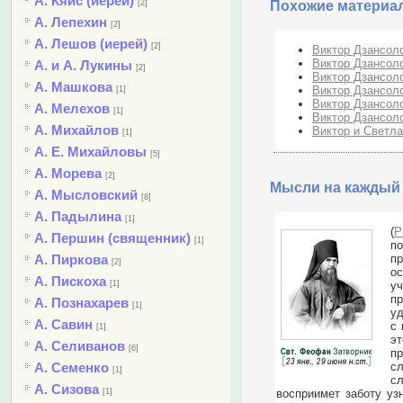
А. Кяйс (иерей)
[2]
Похожие материа
А. Лепехин
[2]
А. Лешов (иерей)
[2]
Виктор Дзансоло
Виктор Дзансоло
А. и А. Лукины
[2]
Виктор Дзансоло
А. Машкова
Виктор Дзансоло
[1]
Виктор Дзансоло
А. Мелехов
[1]
Виктор Дзансоло
А. Михайлов
Виктор и Светла
[1]
А. Е. Михайловы
[5]
А. Морева
[2]
Мысли на каждый 
А. Мысловский
[8]
А. Падылина
[1]
(
Р
А. Першин (священник)
[1]
по
пр
А. Пиркова
[2]
ос
А. Пискоха
уч
[1]
п
А. Познахарев
[1]
уд
А. Савин
с 
[1]
эт
А. Селиванов
[6]
пр
сл
А. Семенко
[1]
с
А. Сизова
восприимет заботу уз
[1]