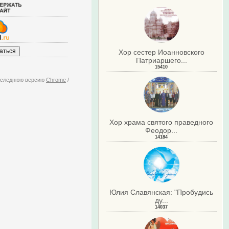
Хор сестер Иоанновского
Патриаршего...
15410
последнюю версию
Chrome
/
Хор храма святого праведного
Феодор...
14184
Юлия Славянская: "Пробудись
ду...
14037