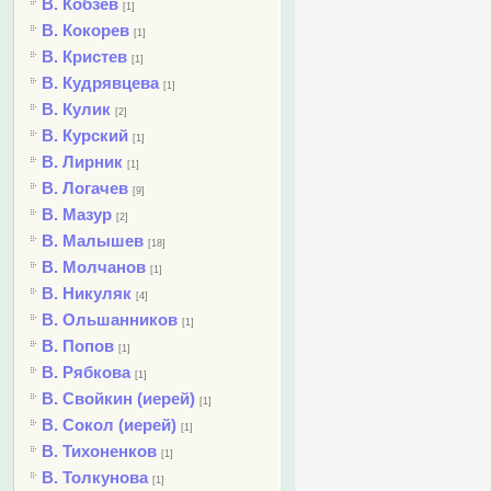
В. Кобзев
[1]
В. Кокорев
[1]
В. Кристев
[1]
В. Кудрявцева
[1]
В. Кулик
[2]
В. Курский
[1]
В. Лирник
[1]
В. Логачев
[9]
В. Мазур
[2]
В. Малышев
[18]
В. Молчанов
[1]
В. Никуляк
[4]
В. Ольшанников
[1]
В. Попов
[1]
В. Рябкова
[1]
В. Свойкин (иерей)
[1]
В. Сокол (иерей)
[1]
В. Тихоненков
[1]
В. Толкунова
[1]