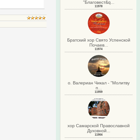
"Благовест&q...
11978
Братский хор Свято Успенской
.
Почаев...
11974
о. Валериан Чикал - "Молитву
п...
11959
хор Самарской Православной
Духовной...
11904