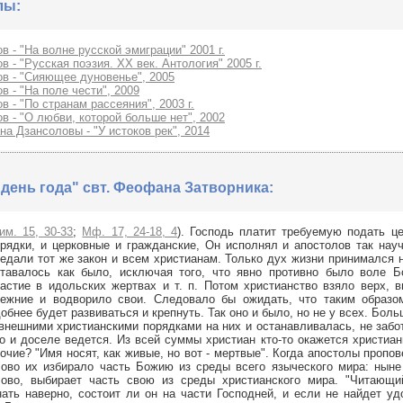
лы:
в - "На волне русской эмиграции" 2001 г.
в - "Русская поэзия. ХХ век. Антология" 2005 г.
в - "Сияющее дуновенье", 2005
в - "На поле чести", 2009
в - "По странам рассеяния", 2003 г.
в - "О любви, которой больше нет", 2002
на Дзансоловы - "У истоков рек", 2014
день года" свт. Феофана Затворника:
им. 15, 30-33
;
Мф. 17, 24-18, 4
). Господь платит требуемую подать ц
рядки, и церковные и гражданские, Он исполнял и апостолов так нау
едали тот же закон и всем христианам. Только дух жизни принимался 
тавалось как было, исключая того, что явно противно было воле Бо
астие в идольских жертвах и т. п. Потом христианство взяло верх, 
режние и водворило свои. Следовало бы ожидать, что таким образо
обнее будет развиваться и крепнуть. Так оно и было, но не у всех. Бол
внешними христианскими порядками на них и останавливалась, не забот
о и доселе ведется. Из всей суммы христиан кто-то окажется христиан
очие? "Имя носят, как живые, но вот - мертвые". Когда апостолы пропо
ово их избирало часть Божию из среды всего языческого мира: ныне
лово, выбирает часть свою из среды христианского мира. "Читающи
нать наверно, состоит ли он на части Господней, и если не найдет уд