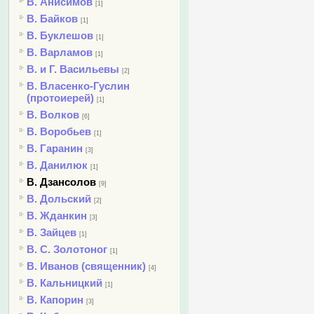
В. Анисимов
[1]
В. Байков
[1]
В. Буклешов
[1]
В. Варламов
[1]
В. и Г. Васильевы
[2]
В. Власенко-Гуслин
(протоиерей)
[1]
В. Волков
[6]
В. Воробьев
[1]
В. Гаранин
[3]
В. Данилюк
[1]
В. Дзансолов
[9]
В. Дольский
[2]
В. Жданкин
[3]
В. Зайцев
[1]
В. С. Золотоног
[1]
В. Иванов (священник)
[4]
В. Кальницкий
[1]
В. Капорин
[3]