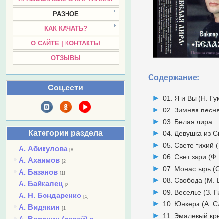
РАЗНОЕ
КАК КАЧАТЬ?
О САЙТЕ | КОНТАКТЫ
ОТЗЫВЫ
Содержание:
Соц.сети
01. Я и Вы (Н. Г
02. Зимняя песня
03. Белая лира
Категории раздела
04. Девушка из С
05. Свете тихий 
А. Абикулова
[8]
06. Свет зари (Ф
А. Ахаимов
[2]
07. Монастырь (С
А. Базанов
[1]
08. Свобода (М. 
А. Байкалец
[2]
09. Веселье (З. Г
А. Н. Бондаренко
[1]
10. Юнкера (А. С
А. Видякин
[1]
11. Эмалевый кре
А. Воронин (иерей) с