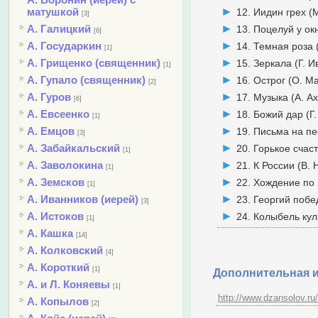
матушкой
12. Иидин грех (
[3]
А. Галицкий
13. Поцелуй у окн
[6]
А. Государкин
14. Темная роза 
[1]
А. Грищенко (священник)
15. Зеркала (Г. И
[1]
А. Гупало (священник)
16. Острог (О. 
[2]
А. Гуров
17. Музыка (А. А
[6]
А. Евсеенко
18. Божий дар (Г
[1]
А. Емцов
19. Письма на пе
[3]
А. Забайкальский
20. Горькое счас
[1]
А. Заволокина
21. К России (В. 
[1]
А. Земсков
22. Хождение по 
[1]
А. Иванников (иерей)
23. Георгий побе
[3]
А. Истоков
24. Колыбель кул
[1]
А. Кашка
[14]
А. Колковский
[4]
А. Короткий
[1]
Дополнительная 
А. и Л. Коняевы
[1]
http://www.dzansolov.ru/
А. Копылов
[2]