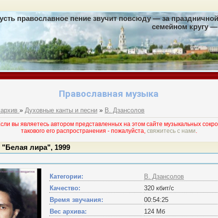
усть православное пение звучит повсюду — за праздничной 
семейном кругу — 
Православная музыка
 архив
»
Духовные канты и песни
»
В. Дзансолов
и вы являетесь автором представленных на этом сайте музыкальных сокро
такового его раcпространения - пожалуйста,
свяжитесь с нами
.
 "Белая лира", 1999
Категории:
В. Дзансолов
Качество:
320 кбит/с
Время звучания:
00:54:25
Вес архива:
124 Мб