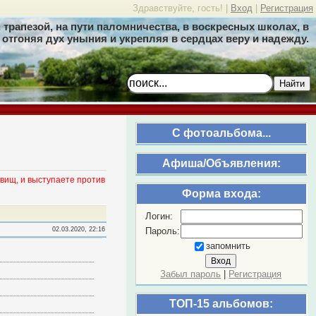
Здравствуйте, гость! |
Вход
|
Регистрация
трапезой, на пути паломничества, в воскресных школах, в
отгоняя дух уныния и укрепляя в сердцах веру и надежду.
Найти
C фотоальбома...
Афиша/Объявления:
вищ, и выступаете против
Форма входа:
Логин:
Пароль:
02.03.2020, 22:16
запомнить
Забыл пароль
|
Регистрация
ТОП-15 альбомов: