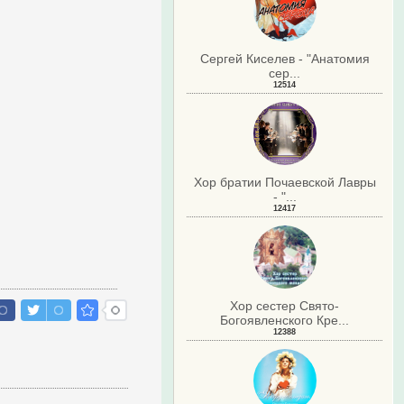
Сергей Киселев - "Анатомия
сер...
12514
Хор братии Почаевской Лавры
- "...
12417
Хор сестер Свято-
Богоявленского Кре...
12388