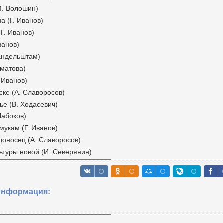
М. Волошин)
а (Г. Иванов)
(Г. Иванов)
ванов)
Мандельштам)
хматова)
. Иванов)
ске (А. Славоросов)
тье (В. Ходасевич)
Набоков)
мукам (Г. Иванов)
доносец (А. Славоросов)
ьтуры новой (И. Северянин)
информация: