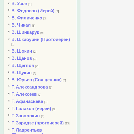
В. Усов
[1]
В. Федосов (Иерей)
[2]
В. Филиченко
[3]
В. Чикал
[8]
В. Шинкарук
[9]
В. Шкабурин (Протоиерей)
[1]
В. Шокин
[2]
В. Щанов
[1]
В. Щеглов
[2]
В. Щукин
[4]
В. Юрьев (Священник)
[4]
Г. Александрова
[1]
Г. Алексеев
[2]
Г. Афанасьева
[1]
Г. Галахов (иерей)
[9]
Г. Заволокин
[6]
Г. Заридзе (протоиерей)
[25]
Г. Лаврентьев