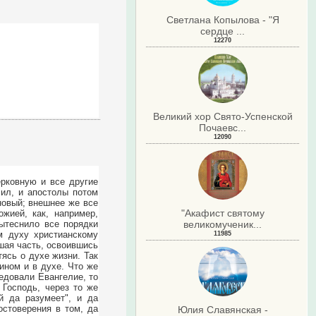
Светлана Копылова - "Я
сердце ...
12270
Великий хор Свято-Успенской
Почаевс...
12090
ерковную и все другие
чил, и апостолы потом
новый; внешнее же все
"Акафист святому
жией, как, например,
вытеснило все порядки
великомученик...
м духу христианскому
11985
ьшая часть, освоившись
ясь о духе жизни. Так
ином и в духе. Что же
ведовали Евангелие, то
 Господь, через то же
й да разумеет", и да
остоверения в том, да
Юлия Славянская -