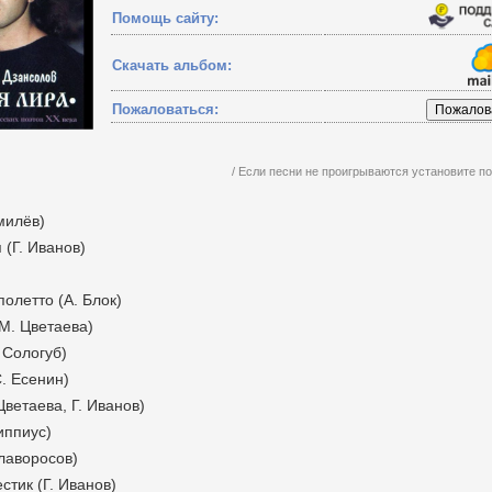
Помощь сайту:
Скачать альбом:
Пожаловаться:
/ Если песни не проигрываются установите 
умилёв)
 (Г. Иванов)
полетто (А. Блок)
(М. Цветаева)
. Сологуб)
. Есенин)
Цветаева, Г. Иванов)
иппиус)
лаворосов)
стик (Г. Иванов)