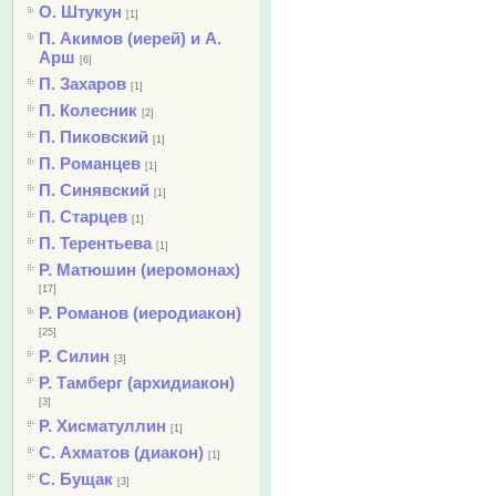
О. Штукун
[1]
П. Акимов (иерей) и А.
Арш
[6]
П. Захаров
[1]
П. Колесник
[2]
П. Пиковский
[1]
П. Романцев
[1]
П. Синявский
[1]
П. Старцев
[1]
П. Терентьева
[1]
Р. Матюшин (иеромонах)
[17]
Р. Романов (иеродиакон)
[25]
Р. Силин
[3]
Р. Тамберг (архидиакон)
[3]
Р. Хисматуллин
[1]
С. Ахматов (диакон)
[1]
С. Бущак
[3]