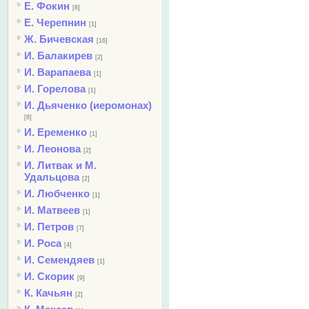
Е. Фокин
[8]
Е. Черепнин
[1]
Ж. Бичевская
[16]
И. Балакирев
[2]
И. Варапаева
[1]
И. Горелова
[1]
И. Дьяченко (иеромонах)
[8]
И. Еременко
[1]
И. Леонова
[2]
И. Литвак и М.
Удальцова
[2]
И. Любченко
[1]
И. Матвеев
[1]
И. Петров
[7]
И. Роса
[4]
И. Семендяев
[1]
И. Скорик
[9]
К. Качьян
[2]