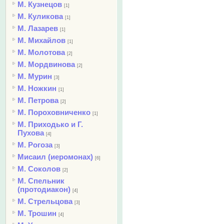
М. Кузнецов
[1]
М. Куликова
[1]
М. Лазарев
[1]
М. Михайлов
[1]
М. Молотова
[2]
М. Мордвинова
[2]
М. Мурин
[3]
М. Ножкин
[1]
М. Петрова
[2]
М. Пороховниченко
[1]
М. Приходько и Г.
Пухова
[4]
М. Рогоза
[3]
Мисаил (иеромонах)
[6]
М. Соколов
[2]
М. Спельник
(протодиакон)
[4]
М. Стрельцова
[3]
М. Трошин
[4]