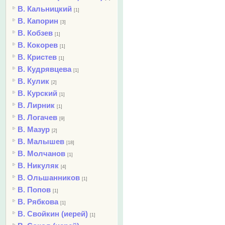
В. Кальницкий
[1]
В. Капорин
[3]
В. Кобзев
[1]
В. Кокорев
[1]
В. Кристев
[1]
В. Кудрявцева
[1]
В. Кулик
[2]
В. Курский
[1]
В. Лирник
[1]
В. Логачев
[9]
В. Мазур
[2]
В. Малышев
[18]
В. Молчанов
[1]
В. Никуляк
[4]
В. Ольшанников
[1]
В. Попов
[1]
В. Рябкова
[1]
В. Свойкин (иерей)
[1]