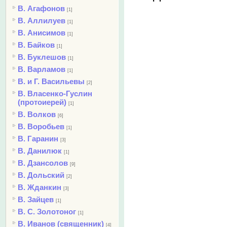
В. Агафонов
[1]
В. Аллилуев
[1]
В. Анисимов
[1]
В. Байков
[1]
В. Буклешов
[1]
В. Варламов
[1]
В. и Г. Васильевы
[2]
В. Власенко-Гуслин
(протоиерей)
[1]
В. Волков
[6]
В. Воробьев
[1]
В. Гаранин
[3]
В. Данилюк
[1]
В. Дзансолов
[9]
В. Дольский
[2]
В. Жданкин
[3]
В. Зайцев
[1]
В. С. Золотоног
[1]
В. Иванов (священник)
[4]