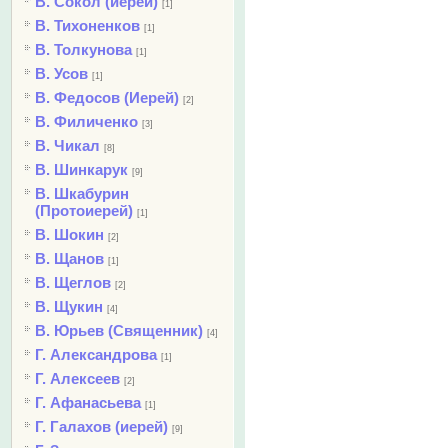
В. Сокол (иерей)
[1]
В. Тихоненков
[1]
В. Толкунова
[1]
В. Усов
[1]
В. Федосов (Иерей)
[2]
В. Филиченко
[3]
В. Чикал
[8]
В. Шинкарук
[9]
В. Шкабурин
(Протоиерей)
[1]
В. Шокин
[2]
В. Щанов
[1]
В. Щеглов
[2]
В. Щукин
[4]
В. Юрьев (Священник)
[4]
Г. Александрова
[1]
Г. Алексеев
[2]
Г. Афанасьева
[1]
Г. Галахов (иерей)
[9]