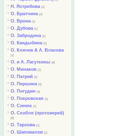
Н. Ястребова
[1]
О. Братчина
[3]
О. Врона
[1]
О. Дубова
[1]
О. Забродина
[1]
О. Кандыбина
[2]
О. Клячев & А. Власова
[1]
О. и А. Лагуткины
[6]
О. Минаков
[1]
О. Патрий
[2]
О. Першина
[5]
О. Погудин
[4]
О. Покровская
[1]
О. Синюк
[1]
О. Скобля (протоиерей)
[8]
О. Тархова
[1]
О. Шаповалов
[1]