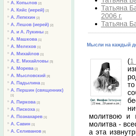
Татьяна Ба
А. Копылов
[2]
Татьяна Б
А. Кяйс (иерей)
[2]
2006 г.
А. Лепехин
[2]
Татьяна Ба
А. Лешов (иерей)
[2]
А. и А. Лукины
[2]
А. Машкова
[1]
Мысли на каждый де
А. Мелехов
[1]
А. Михайлов
[1]
(
1
А. Е. Михайловы
[5]
из
А. Морева
[2]
А. Мысловский
ро
[8]
А. Падылина
то
[1]
А. Першин (священник)
со
[1]
бе
А. Пиркова
[2]
ни
А. Пискоха
[1]
молитвою и п
А. Познахарев
[1]
молитва - все
А. Савин
[1]
а эта извнутр
А. Селиванов
[6]