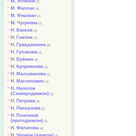
М. Устинов
[1]
М. Фаллах
[4]
М. Фишман
[1]
М. Чугреева
[1]
Н. Басков
[1]
Н. Гнатюк
[1]
Н. Гражданкина
[9]
Н. Гулакова
[3]
Н. Ерёмин
[9]
Н. Куприянова
[1]
Н. Малыванова
[1]
Н. Мастилович
[1]
Н. Налетов
(Схииеродиакон)
[1]
Н. Петрова
[4]
Н. Пискунова
[2]
Н. Платонов
(протодиакон)
[2]
Н. Филатова
[4]
Н. Червон (диакон)
[4]