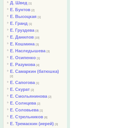
Д. Швед
[1]
Е. Бунтов
[2]
Е. Высоцкая
[1]
Е. Гранд
[1]
Е. Груздева
[3]
Е. Данилов
[10]
Е. Кошмина
[3]
Е. Наследышева
[3]
Е. Осипенко
[1]
Е. Разумова
[4]
Е. Самаркин (батюшка)
[2]
Е. Сапогова
[1]
Е. Скурат
[2]
Е. Смольянинова
[2]
Е. Солнцева
[2]
Е. Соловьева
[1]
Е. Стрельников
[6]
Е. Тремаскин (иерей)
[3]