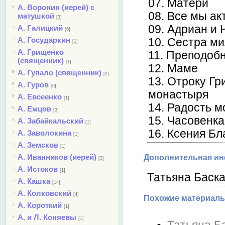
07. Матери
А. Воронин (иерей) с
08. Все мы а
матушкой
[3]
09. Адриан и 
А. Галицкий
[6]
А. Государкин
10. Сестра м
[1]
А. Грищенко
11. Преподоб
(священник)
[1]
12. Маме
А. Гупало (священник)
[2]
13. Отроку Гр
А. Гуров
[6]
монастыря
А. Евсеенко
[1]
14. Радость м
А. Емцов
[3]
15. Часовенка
А. Забайкальский
[1]
16. Ксения Бл
А. Заволокина
[1]
А. Земсков
[1]
А. Иванников (иерей)
Дополнительная и
[3]
А. Истоков
[1]
Татьяна Баска
А. Кашка
[14]
А. Колковский
[4]
Похожие материалы
А. Короткий
[1]
А. и Л. Коняевы
[1]