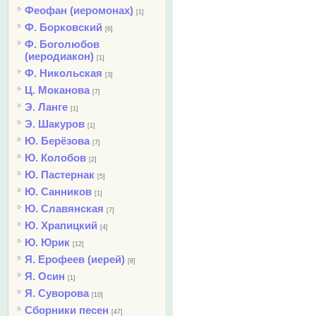
Феофан (иеромонах)
[1]
Ф. Борковский
[6]
Ф. Боголюбов
(иеродиакон)
[1]
Ф. Никольская
[3]
Ц. Моканова
[7]
Э. Ланге
[1]
Э. Шакуров
[1]
Ю. Берёзова
[7]
Ю. Колобов
[2]
Ю. Пастернак
[5]
Ю. Санников
[1]
Ю. Славянская
[7]
Ю. Храпицкий
[4]
Ю. Юрик
[12]
Я. Ерофеев (иерей)
[8]
Я. Осин
[1]
Я. Суворова
[10]
Сборники песен
[47]