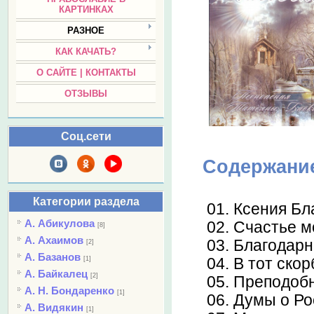
КАРТИНКАХ
РАЗНОЕ
КАК КАЧАТЬ?
О САЙТЕ | КОНТАКТЫ
ОТЗЫВЫ
Соц.сети
Содержани
Категории раздела
01. Ксения Б
А. Абикулова
02. Счастье м
[8]
А. Ахаимов
03. Благодар
[2]
А. Базанов
[1]
04. В тот ско
А. Байкалец
[2]
05. Преподо
А. Н. Бондаренко
[1]
06. Думы о Р
А. Видякин
[1]