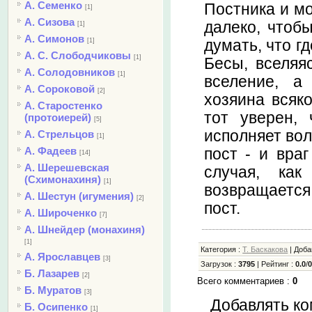
А. Семенко
Постника и мо
[1]
А. Сизова
далеко, чтоб
[1]
А. Симонов
думать, что г
[1]
А. С. Слободчиковы
[1]
Бесы, вселяя
А. Солодовников
[1]
вселение, а
А. Сороковой
[2]
хозяина всяко
А. Старостенко
тот уверен,
(протоиерей)
[5]
исполняет вол
А. Стрельцов
[1]
А. Фадеев
пост - и вра
[14]
А. Шерешевская
случая, как
(Схимонахиня)
[1]
возвращается
А. Шестун (игумения)
[2]
пост.
А. Широченко
[7]
А. Шнейдер (монахиня)
[1]
Категория
:
Т. Баскакова
|
Доб
А. Ярославцев
[3]
Загрузок
:
3795
|
Рейтинг
:
0.0
/
Б. Лазарев
[2]
Всего комментариев
:
0
Б. Муратов
[3]
Добавлять ко
Б. Осипенко
[1]