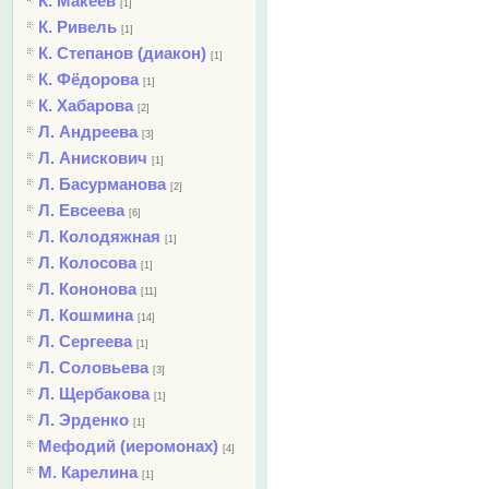
К. Макеев
[1]
К. Ривель
[1]
К. Степанов (диакон)
[1]
К. Фёдорова
[1]
К. Хабарова
[2]
Л. Андреева
[3]
Л. Анискович
[1]
Л. Басурманова
[2]
Л. Евсеева
[6]
Л. Колодяжная
[1]
Л. Колосова
[1]
Л. Кононова
[11]
Л. Кошмина
[14]
Л. Сергеева
[1]
Л. Соловьева
[3]
Л. Щербакова
[1]
Л. Эрденко
[1]
Мефодий (иеромонах)
[4]
М. Карелина
[1]