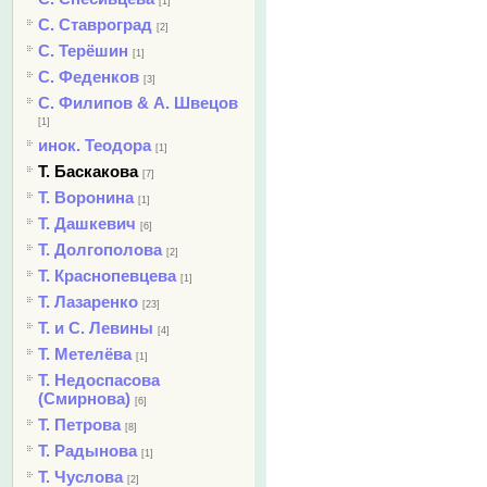
[1]
С. Ставроград
[2]
С. Терёшин
[1]
С. Феденков
[3]
С. Филипов & А. Швецов
[1]
инок. Теодора
[1]
Т. Баскакова
[7]
Т. Воронина
[1]
Т. Дашкевич
[6]
Т. Долгополова
[2]
Т. Краснопевцева
[1]
Т. Лазаренко
[23]
Т. и С. Левины
[4]
Т. Метелёва
[1]
Т. Недоспасова
(Смирнова)
[6]
Т. Петрова
[8]
Т. Радынова
[1]
Т. Чуслова
[2]