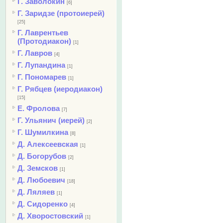
Г. Заволокин
[6]
Г. Заридзе (протоиерей)
[25]
Г. Лаврентьев
(Протодиакон)
[1]
Г. Лавров
[4]
Г. Лупандина
[1]
Г. Пономарев
[1]
Г. Рябцев (иеродиакон)
[15]
Е. Фролова
[7]
Г. Ульянич (иерей)
[2]
Г. Шумилкина
[8]
Д. Алексеевская
[1]
Д. Богорубов
[2]
Д. Земсков
[1]
Д. Любоевич
[18]
Д. Ляляев
[1]
Д. Сидоренко
[4]
Д. Хворостовский
[1]