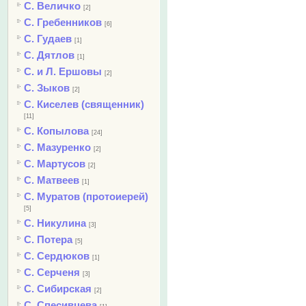
С. Величко
[2]
С. Гребенников
[6]
С. Гудаев
[1]
С. Дятлов
[1]
С. и Л. Ершовы
[2]
С. Зыков
[2]
С. Киселев (священник)
[11]
С. Копылова
[24]
С. Мазуренко
[2]
С. Мартусов
[2]
С. Матвеев
[1]
С. Муратов (протоиерей)
[5]
С. Никулина
[3]
С. Потера
[5]
С. Сердюков
[1]
С. Серченя
[3]
С. Сибирская
[2]
С. Спесивцева