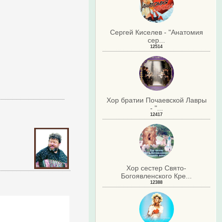
Сергей Киселев - "Анатомия
сер...
12514
Хор братии Почаевской Лавры
- "...
12417
Хор сестер Свято-
Богоявленского Кре...
12388