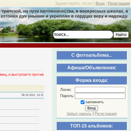
Здравствуйте, гость! |
Вход
|
Регистрация
трапезой, на пути паломничества, в воскресных школах, в
отгоняя дух уныния и укрепляя в сердцах веру и надежду.
Найти
C фотоальбома...
Афиша/Объявления:
вищ, и выступаете против
Форма входа:
Логин:
Пароль:
08.10.2012, 14:31
запомнить
Забыл пароль
|
Регистрация
ТОП-15 альбомов: