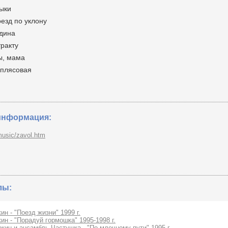
зыки
оезд по уклону
одина
тракту
ы, мама
 плясовая
информация:
/music/zavol.htm
лы:
ин - "Поезд жизни" 1999 г.
ин - "Порадуй гормошка" 1995-1998 г.
кин и ансамбль Частушка - "По млечному пути" 1995 г.