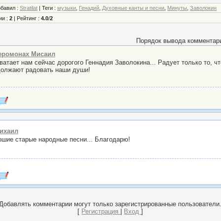
обавил
:
Stratilat
|
Теги
:
музыки
,
Генадий
,
Духовные канты и песни
,
Минуты
,
Заволокин
ии
:
2
|
Рейтинг
:
4.0
/
2
Порядок вывода комментар
еромонах Мисаил
ватает нам сейчас дорогого Геннадия Заволокина... Радует только то, чт
должают радовать наши души!
ихаил
ошие старые народные песни... Благодарю!
Добавлять комментарии могут только зарегистрированные пользователи
[
Регистрация
|
Вход
]