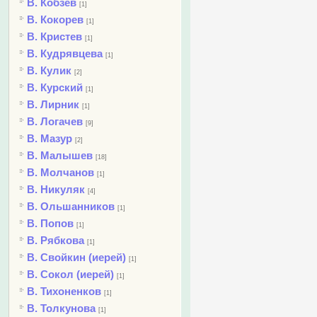
В. Кобзев
[1]
В. Кокорев
[1]
В. Кристев
[1]
В. Кудрявцева
[1]
В. Кулик
[2]
В. Курский
[1]
В. Лирник
[1]
В. Логачев
[9]
В. Мазур
[2]
В. Малышев
[18]
В. Молчанов
[1]
В. Никуляк
[4]
В. Ольшанников
[1]
В. Попов
[1]
В. Рябкова
[1]
В. Свойкин (иерей)
[1]
В. Сокол (иерей)
[1]
В. Тихоненков
[1]
В. Толкунова
[1]