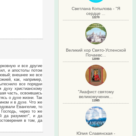
Светлана Копылова - "Я
сердце ...
12270
Великий хор Свято-Успенской
Почаевс...
12090
ерковную и все другие
чил, и апостолы потом
новый; внешнее же все
жией, как, например,
вытеснило все порядки
м духу христианскому
"Акафист святому
ьшая часть, освоившись
великомученик...
ясь о духе жизни. Так
11985
ином и в духе. Что же
ведовали Евангелие, то
 Господь, через то же
й да разумеет", и да
остоверения в том, да
Юлия Славянская -