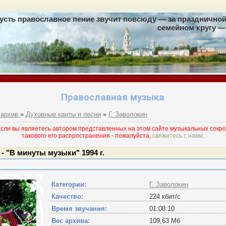
усть православное пение звучит повсюду — за праздничной 
семейном кругу — 
Православная музыка
 архив
»
Духовные канты и песни
»
Г. Заволокин
и вы являетесь автором представленных на этом сайте музыкальных сокро
такового его раcпространения - пожалуйста,
свяжитесь с нами
.
- "В минуты музыки" 1994 г.
Категории:
Г. Заволокин
Качество:
224 кбит/с
Время звучания:
01:08:10
Вес архива:
109,63 Мб