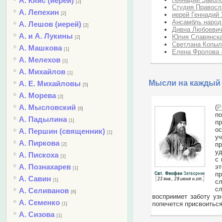
А. Кяйс (иерей)
[2]
Студия Правосла
А. Лепехин
иерей Геннадий 
[2]
Ансамбль народн
А. Лешов (иерей)
[2]
Дивна Любоевич
А. и А. Лукины
Юлия Славянска
[2]
Светлана Копыло
А. Машкова
[1]
Елена Фролова -
А. Мелехов
[1]
А. Михайлов
[1]
Мысли на каждый 
А. Е. Михайловы
[5]
А. Морева
[2]
А. Мысловский
(
Р
[8]
по
А. Падылина
[1]
пр
ос
А. Першин (священник)
[1]
уч
А. Пиркова
п
[2]
уд
А. Пискоха
[1]
с 
А. Познахарев
эт
[1]
пр
А. Савин
[1]
сл
с
А. Селиванов
[6]
восприимет заботу уз
А. Семенко
попечется присвоиться
[1]
А. Сизова
[1]