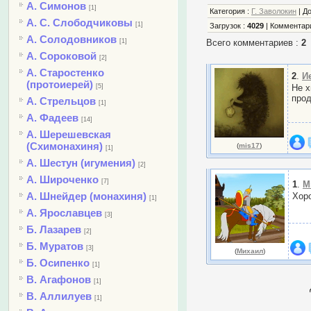
А. Симонов
[1]
Категория
:
Г. Заволокин
|
Д
А. С. Слободчиковы
[1]
Загрузок
:
4029
|
Комментар
А. Солодовников
[1]
Всего комментариев
:
2
А. Сороковой
[2]
А. Старостенко
2
.
И
(протоиерей)
[5]
Не х
про
А. Стрельцов
[1]
А. Фадеев
[14]
А. Шерешевская
(Схимонахиня)
(
mis17
)
[1]
А. Шестун (игумения)
[2]
А. Широченко
[7]
1
.
М
А. Шнейдер (монахиня)
Хор
[1]
А. Ярославцев
[3]
Б. Лазарев
[2]
Б. Муратов
[3]
(
Михаил
)
Б. Осипенко
[1]
В. Агафонов
[1]
В. Аллилуев
[1]