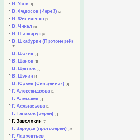
В. Усов
[1]
В. Федосов (Иерей)
[2]
В. Филиченко
[3]
В. Чикал
[8]
В. Шинкарук
[9]
В. Шкабурин (Протоиерей)
[1]
В. Шокин
[2]
В. Щанов
[1]
В. Щеглов
[2]
В. Щукин
[4]
В. Юрьев (Священник)
[4]
Г. Александрова
[1]
Г. Алексеев
[2]
Г. Афанасьева
[1]
Г. Галахов (иерей)
[9]
Г. Заволокин
[6]
Г. Заридзе (протоиерей)
[25]
Г. Лаврентьев