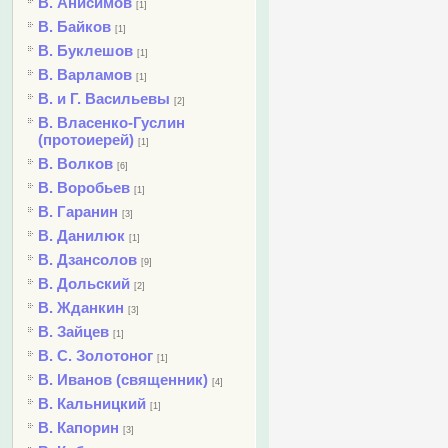
В. Анисимов
[1]
В. Байков
[1]
В. Буклешов
[1]
В. Варламов
[1]
В. и Г. Васильевы
[2]
В. Власенко-Гуслин
(протоиерей)
[1]
В. Волков
[6]
В. Воробьев
[1]
В. Гаранин
[3]
В. Данилюк
[1]
В. Дзансолов
[9]
В. Дольский
[2]
В. Жданкин
[3]
В. Зайцев
[1]
В. С. Золотоног
[1]
В. Иванов (священник)
[4]
В. Кальницкий
[1]
В. Капорин
[3]