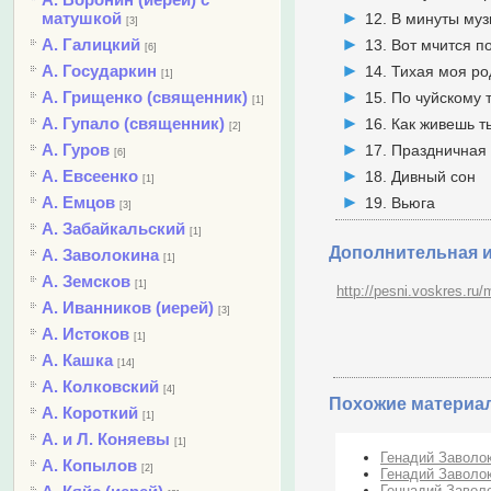
матушкой
12. В минуты му
[3]
А. Галицкий
13. Вот мчится п
[6]
А. Государкин
14. Тихая моя р
[1]
А. Грищенко (священник)
15. По чуйскому 
[1]
А. Гупало (священник)
16. Как живешь т
[2]
А. Гуров
17. Праздничная
[6]
А. Евсеенко
18. Дивный сон
[1]
А. Емцов
19. Вьюга
[3]
А. Забайкальский
[1]
Дополнительная 
А. Заволокина
[1]
А. Земсков
[1]
http://pesni.voskres.ru
А. Иванников (иерей)
[3]
А. Истоков
[1]
А. Кашка
[14]
А. Колковский
[4]
Похожие материа
А. Короткий
[1]
А. и Л. Коняевы
[1]
Генадий Заволок
А. Копылов
[2]
Генадий Заволок
Геннадий Заволо