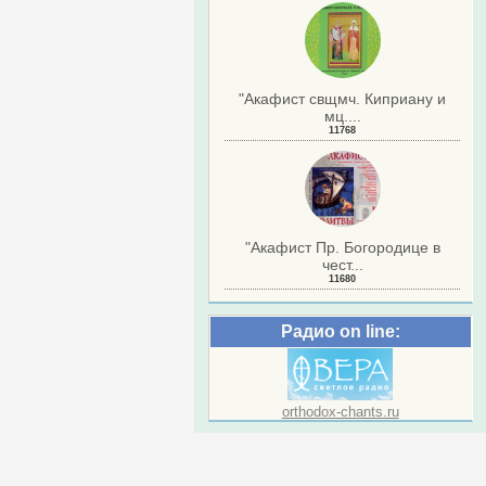
"Акафист свщмч. Киприану и
мц....
11768
"Акафист Пр. Богородице в
чест...
11680
Радио on line:
orthodox-chants.ru