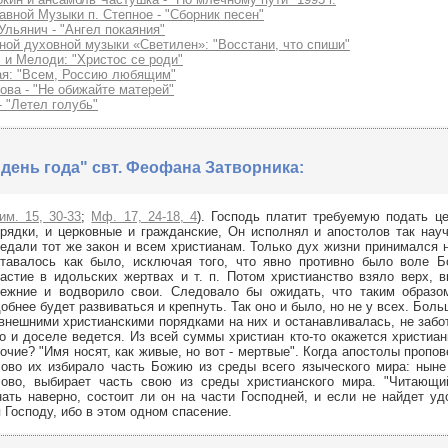
вной Музыки п. Степное - "Сборник песен"
Ульянич - "Ангел покаяния"
ой духовной музыки «Светилен»: "Восстани, что спиши"
 и Мелoди: "Христос се роди"
я: "Всем, Россию любящим"
ва - "Не обижайте матерей"
 "Летел голубь"
день года" свт. Феофана Затворника:
им. 15, 30-33
;
Мф. 17, 24-18, 4
). Господь платит требуемую подать ц
рядки, и церковные и гражданские, Он исполнял и апостолов так нау
едали тот же закон и всем христианам. Только дух жизни принимался 
тавалось как было, исключая того, что явно противно было воле Бо
астие в идольских жертвах и т. п. Потом христианство взяло верх, 
режние и водворило свои. Следовало бы ожидать, что таким образо
обнее будет развиваться и крепнуть. Так оно и было, но не у всех. Бол
внешними христианскими порядками на них и останавливалась, не забот
о и доселе ведется. Из всей суммы христиан кто-то окажется христиан
очие? "Имя носят, как живые, но вот - мертвые". Когда апостолы пропо
ово их избирало часть Божию из среды всего языческого мира: ныне
лово, выбирает часть свою из среды христианского мира. "Читающи
нать наверно, состоит ли он на части Господней, и если не найдет уд
 Господу, ибо в этом одном спасение.