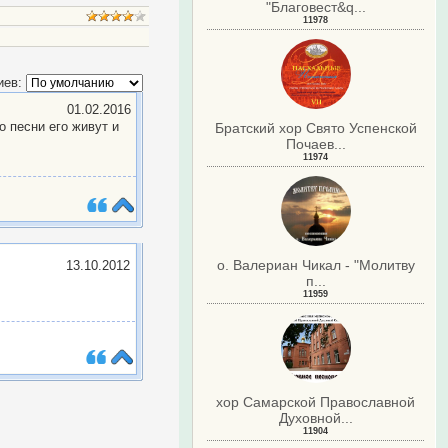
"Благовест&q...
11978
иев:
01.02.2016
о песни его живут и
Братский хор Свято Успенской
Почаев...
11974
о. Валериан Чикал - "Молитву
13.10.2012
п...
11959
хор Самарской Православной
.
Духовной...
11904