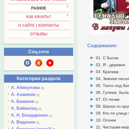
РАЗНОЕ
КАК КАЧАТЬ?
О САЙТЕ | КОНТАКТЫ
ОТЗЫВЫ
Содержание:
Соц.сети
01. С Богом
02. Я - деревня
03. Крапива
Категории раздела
04. Зимняя песн
05. Танго под ба
А. Абикулова
[8]
06. Гуляем, была
А. Ахаимов
[2]
07. От печки
А. Базанов
[1]
08. Шапка по кру
А. Байкалец
[2]
09. Кто по улице
А. Н. Бондаренко
[1]
10. Огонек
А. Видякин
[1]
11. Частушки-ма
А. Воронин (иерей) с