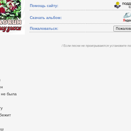
Помощь сайту:
Скачать альбом:
Пожаловаться:
/ Если песни не проигрываются установите 
я
ян
 не была
гу
 бежит
рш