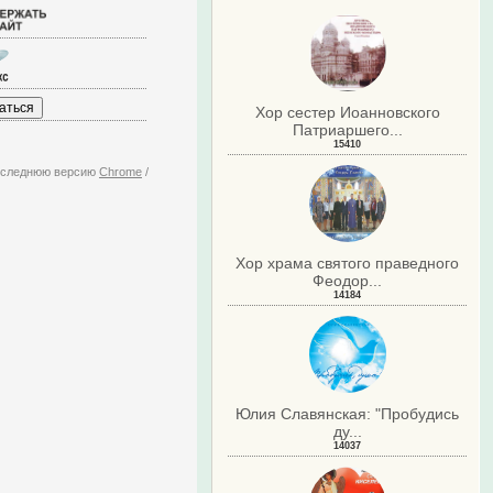
Хор сестер Иоанновского
Патриаршего...
15410
последнюю версию
Chrome
/
Хор храма святого праведного
Феодор...
14184
Юлия Славянская: "Пробудись
ду...
14037