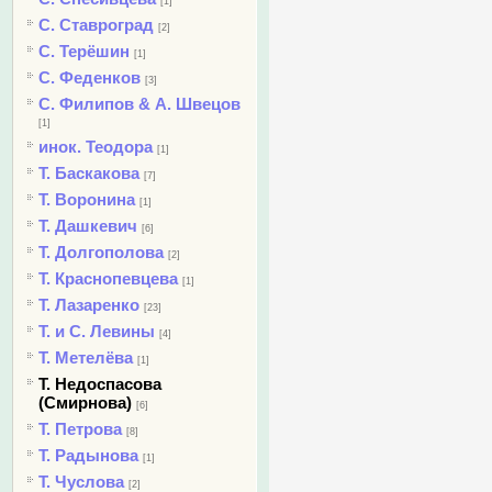
[1]
С. Ставроград
[2]
С. Терёшин
[1]
С. Феденков
[3]
С. Филипов & А. Швецов
[1]
инок. Теодора
[1]
Т. Баскакова
[7]
Т. Воронина
[1]
Т. Дашкевич
[6]
Т. Долгополова
[2]
Т. Краснопевцева
[1]
Т. Лазаренко
[23]
Т. и С. Левины
[4]
Т. Метелёва
[1]
Т. Недоспасова
(Смирнова)
[6]
Т. Петрова
[8]
Т. Радынова
[1]
Т. Чуслова
[2]