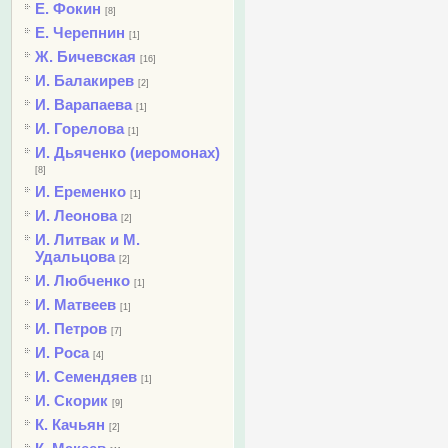
Е. Фокин
[8]
Е. Черепнин
[1]
Ж. Бичевская
[16]
И. Балакирев
[2]
И. Варапаева
[1]
И. Горелова
[1]
И. Дьяченко (иеромонах)
[8]
И. Еременко
[1]
И. Леонова
[2]
И. Литвак и М.
Удальцова
[2]
И. Любченко
[1]
И. Матвеев
[1]
И. Петров
[7]
И. Роса
[4]
И. Семендяев
[1]
И. Скорик
[9]
К. Качьян
[2]