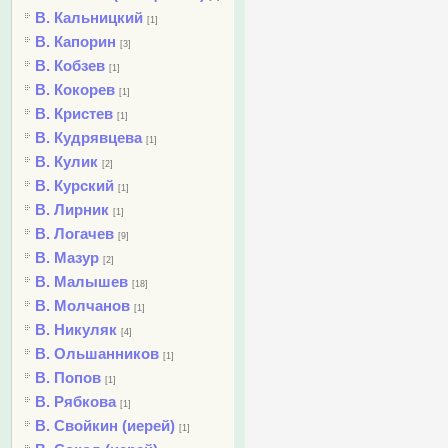
В. Кальницкий
[1]
В. Капорин
[3]
В. Кобзев
[1]
В. Кокорев
[1]
В. Кристев
[1]
В. Кудрявцева
[1]
В. Кулик
[2]
В. Курский
[1]
В. Лирник
[1]
В. Логачев
[9]
В. Мазур
[2]
В. Малышев
[18]
В. Молчанов
[1]
В. Никуляк
[4]
В. Ольшанников
[1]
В. Попов
[1]
В. Рябкова
[1]
В. Свойкин (иерей)
[1]