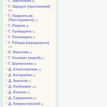
Г. Заволокин
[6]
Г. Заридзе (протоиерей)
[25]
Г. Лаврентьев
(Протодиакон)
[1]
Г. Лавров
[4]
Г. Лупандина
[1]
Г. Пономарев
[1]
Г. Рябцев (иеродиакон)
[15]
Е. Фролова
[7]
Г. Ульянич (иерей)
[2]
Г. Шумилкина
[8]
Д. Алексеевская
[1]
Д. Богорубов
[2]
Д. Земсков
[1]
Д. Любоевич
[18]
Д. Ляляев
[1]
Д. Сидоренко
[4]
Д. Хворостовский
[1]