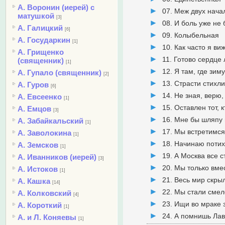
А. Воронин (иерей) с
07. Меж двух нача
матушкой
[3]
08. И боль уже не 
А. Галицкий
[6]
09. Колыбельная
А. Государкин
[1]
10. Как часто я виж
А. Грищенко
11. Готово сердце
(священник)
[1]
12. Я там, где зи
А. Гупало (священник)
[2]
13. Страсти стихли,
А. Гуров
[6]
14. Не зная, верю,
А. Евсеенко
[1]
15. Оставлен тот, 
А. Емцов
[3]
16. Мне бы шляпу 
А. Забайкальский
[1]
17. Мы встретимся
А. Заволокина
[1]
18. Начинаю поти
А. Земсков
[1]
19. А Москва все 
А. Иванников (иерей)
[3]
20. Мы только вм
А. Истоков
[1]
21. Весь мир скры
А. Кашка
[14]
22. Мы стали смел
А. Колковский
[4]
23. Ищи во мраке 
А. Короткий
[1]
24. А помнишь Ла
А. и Л. Коняевы
[1]