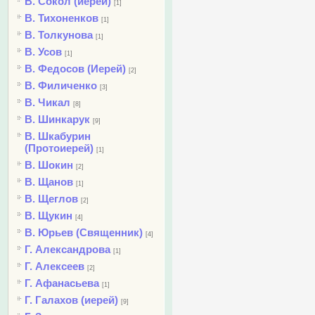
В. Сокол (иерей)
[1]
В. Тихоненков
[1]
В. Толкунова
[1]
В. Усов
[1]
В. Федосов (Иерей)
[2]
В. Филиченко
[3]
В. Чикал
[8]
В. Шинкарук
[9]
В. Шкабурин
(Протоиерей)
[1]
В. Шокин
[2]
В. Щанов
[1]
В. Щеглов
[2]
В. Щукин
[4]
В. Юрьев (Священник)
[4]
Г. Александрова
[1]
Г. Алексеев
[2]
Г. Афанасьева
[1]
Г. Галахов (иерей)
[9]