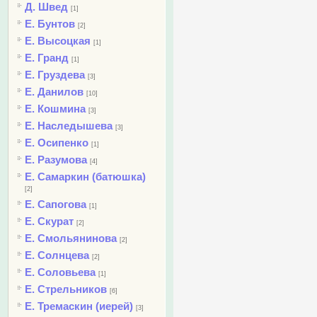
Д. Швед
[1]
Е. Бунтов
[2]
Е. Высоцкая
[1]
Е. Гранд
[1]
Е. Груздева
[3]
Е. Данилов
[10]
Е. Кошмина
[3]
Е. Наследышева
[3]
Е. Осипенко
[1]
Е. Разумова
[4]
Е. Самаркин (батюшка)
[2]
Е. Сапогова
[1]
Е. Скурат
[2]
Е. Смольянинова
[2]
Е. Солнцева
[2]
Е. Соловьева
[1]
Е. Стрельников
[6]
Е. Тремаскин (иерей)
[3]