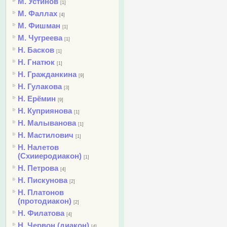
М. Устинов
[1]
М. Фаллах
[4]
М. Фишман
[1]
М. Чугреева
[1]
Н. Басков
[1]
Н. Гнатюк
[1]
Н. Гражданкина
[9]
Н. Гулакова
[3]
Н. Ерёмин
[9]
Н. Куприянова
[1]
Н. Малыванова
[1]
Н. Мастилович
[1]
Н. Налетов
(Схииеродиакон)
[1]
Н. Петрова
[4]
Н. Пискунова
[2]
Н. Платонов
(протодиакон)
[2]
Н. Филатова
[4]
Н. Червон (диакон)
[4]