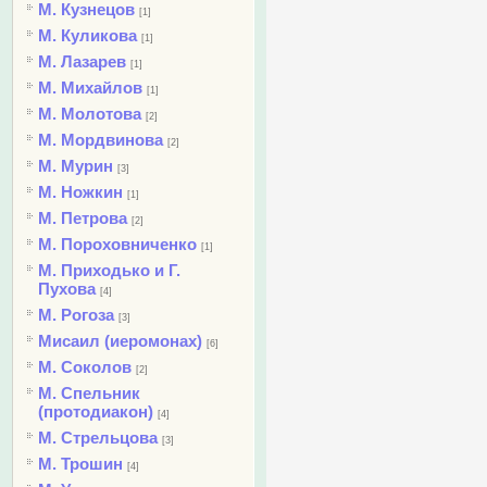
М. Кузнецов
[1]
М. Куликова
[1]
М. Лазарев
[1]
М. Михайлов
[1]
М. Молотова
[2]
М. Мордвинова
[2]
М. Мурин
[3]
М. Ножкин
[1]
М. Петрова
[2]
М. Пороховниченко
[1]
М. Приходько и Г.
Пухова
[4]
М. Рогоза
[3]
Мисаил (иеромонах)
[6]
М. Соколов
[2]
М. Спельник
(протодиакон)
[4]
М. Стрельцова
[3]
М. Трошин
[4]