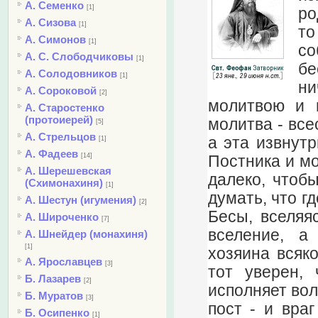
А. Семенко
[1]
ро
А. Сизова
[1]
то
А. Симонов
[1]
со
А. С. Слободчиковы
[1]
бе
А. Солодовников
[1]
ни
А. Сороковой
[2]
молитвою и п
А. Старостенко
(протоиерей)
молитва - все
[5]
А. Стрельцов
а эта извнутр
[1]
А. Фадеев
[14]
Постника и мо
А. Шерешевская
далеко, чтоб
(Схимонахиня)
[1]
думать, что г
А. Шестун (игумения)
[2]
Бесы, вселяя
А. Широченко
[7]
вселение, а
А. Шнейдер (монахиня)
[1]
хозяина всяко
А. Ярославцев
[3]
тот уверен,
Б. Лазарев
[2]
исполняет вол
Б. Муратов
[3]
пост - и вра
Б. Осипенко
[1]