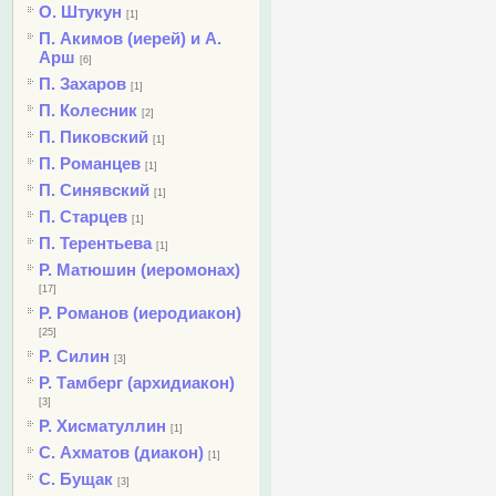
О. Штукун
[1]
П. Акимов (иерей) и А.
Арш
[6]
П. Захаров
[1]
П. Колесник
[2]
П. Пиковский
[1]
П. Романцев
[1]
П. Синявский
[1]
П. Старцев
[1]
П. Терентьева
[1]
Р. Матюшин (иеромонах)
[17]
Р. Романов (иеродиакон)
[25]
Р. Силин
[3]
Р. Тамберг (архидиакон)
[3]
Р. Хисматуллин
[1]
С. Ахматов (диакон)
[1]
С. Бущак
[3]