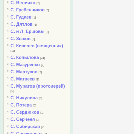
С. Величко
[2]
С. Гребенников
[6]
С. Гудаев
[1]
С. Дятлов
[1]
С. и Л. Ершовы
[2]
С. Зыков
[2]
С. Киселев (священник)
[11]
С. Копылова
[24]
С. Мазуренко
[2]
С. Мартусов
[2]
С. Матвеев
[1]
С. Муратов (протоиерей)
[5]
С. Никулина
[3]
С. Потера
[5]
С. Сердюков
[1]
С. Серченя
[3]
С. Сибирская
[2]
С. Спесивцева