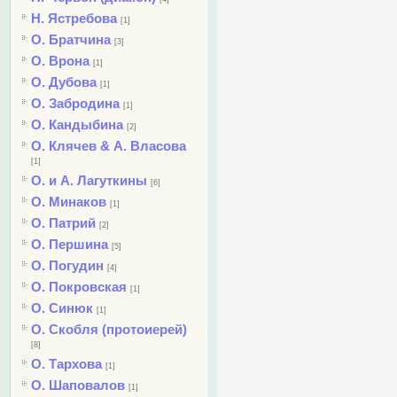
Н. Ястребова
[1]
О. Братчина
[3]
О. Врона
[1]
О. Дубова
[1]
О. Забродина
[1]
О. Кандыбина
[2]
О. Клячев & А. Власова
[1]
О. и А. Лагуткины
[6]
О. Минаков
[1]
О. Патрий
[2]
О. Першина
[5]
О. Погудин
[4]
О. Покровская
[1]
О. Синюк
[1]
О. Скобля (протоиерей)
[8]
О. Тархова
[1]
О. Шаповалов
[1]