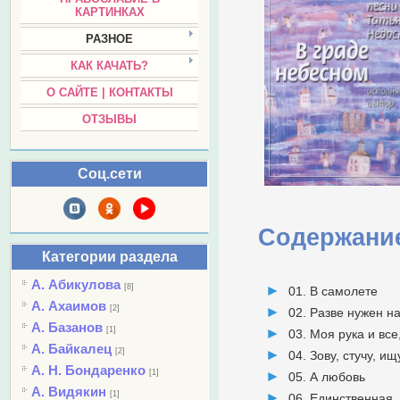
КАРТИНКАХ
РАЗНОЕ
КАК КАЧАТЬ?
О САЙТЕ | КОНТАКТЫ
ОТЗЫВЫ
Соц.сети
Содержани
Категории раздела
А. Абикулова
[8]
01. В самолете
А. Ахаимов
[2]
02. Разве нужен н
А. Базанов
[1]
03. Моя рука и все,
А. Байкалец
[2]
04. Зову, стучу, ищ
А. Н. Бондаренко
[1]
05. А любовь
А. Видякин
[1]
06. Единственная