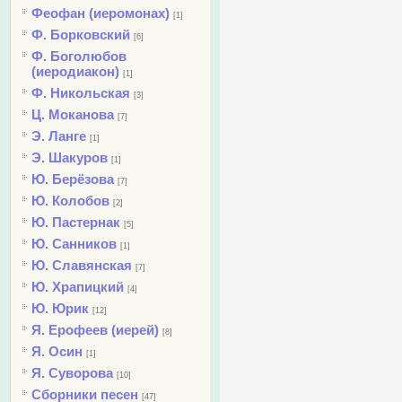
Феофан (иеромонах)
[1]
Ф. Борковский
[6]
Ф. Боголюбов
(иеродиакон)
[1]
Ф. Никольская
[3]
Ц. Моканова
[7]
Э. Ланге
[1]
Э. Шакуров
[1]
Ю. Берёзова
[7]
Ю. Колобов
[2]
Ю. Пастернак
[5]
Ю. Санников
[1]
Ю. Славянская
[7]
Ю. Храпицкий
[4]
Ю. Юрик
[12]
Я. Ерофеев (иерей)
[8]
Я. Осин
[1]
Я. Суворова
[10]
Сборники песен
[47]