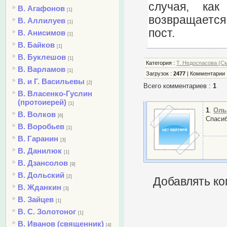
случая, как
В. Агафонов
[1]
возвращается
В. Аллилуев
[1]
пост.
В. Анисимов
[1]
В. Байков
[1]
В. Буклешов
[1]
Категория
:
Т. Недоспасова (С
В. Варламов
[1]
Загрузок
:
2477
|
Комментарии
В. и Г. Васильевы
[2]
Всего комментариев
:
1
В. Власенко-Гуслин
(протоиерей)
[1]
1
.
Оль
В. Волков
[6]
Спаси
В. Воробьев
[1]
В. Гаранин
[3]
В. Данилюк
[1]
В. Дзансолов
[9]
В. Дольский
[2]
Добавлять ко
В. Жданкин
[3]
В. Зайцев
[1]
В. С. Золотоног
[1]
В. Иванов (священник)
[4]