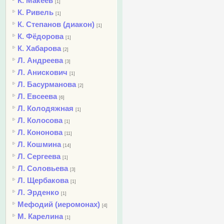
К. Макеев
[1]
К. Ривель
[1]
К. Степанов (диакон)
[1]
К. Фёдорова
[1]
К. Хабарова
[2]
Л. Андреева
[3]
Л. Анискович
[1]
Л. Басурманова
[2]
Л. Евсеева
[6]
Л. Колодяжная
[1]
Л. Колосова
[1]
Л. Кононова
[11]
Л. Кошмина
[14]
Л. Сергеева
[1]
Л. Соловьева
[3]
Л. Щербакова
[1]
Л. Эрденко
[1]
Мефодий (иеромонах)
[4]
М. Карелина
[1]