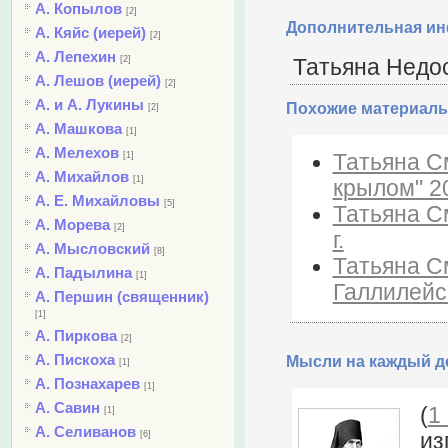
А. Копылов
[2]
Дополнительная и
А. Кяйс (иерей)
[2]
А. Лепехин
[2]
Татьяна Недос
А. Лешов (иерей)
[2]
А. и А. Лукины
Похожие материалы
[2]
А. Машкова
[1]
А. Мелехов
Татьяна С
[1]
А. Михайлов
[1]
крылом" 20
А. Е. Михайловы
[5]
Татьяна С
А. Морева
[2]
г.
А. Мысловский
[8]
Татьяна С
А. Падылина
[1]
Галлилейс
А. Першин (священник)
[1]
А. Пиркова
[2]
А. Пискоха
Мысли на каждый де
[1]
А. Познахарев
[1]
А. Савин
(
1
[1]
А. Селиванов
из
[6]