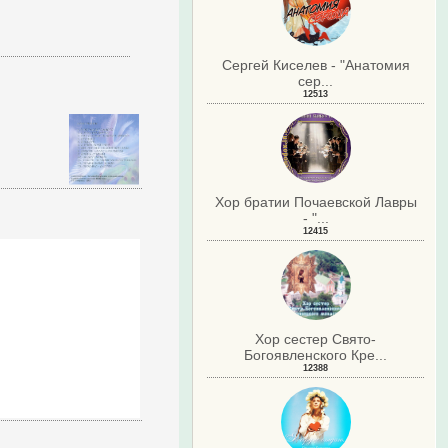
Сергей Киселев - "Анатомия
сер...
12513
Хор братии Почаевской Лавры
- "...
12415
Хор сестер Свято-
Богоявленского Кре...
12388