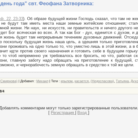
день года" свт. Феофана Затворника:
ф. 22, 23-33
). Об образе будущей жизни Господь сказал, что там не жен
. не будут там иметь места наши земные житейские отношения; стал
мной жизни. Ни наук, ни искусств, ни правительств и ничего другого н
дет Бог всяческая во всех. А так как Бог - дух, единится с духом, и 
я жизнь будет там непрерывным течением духовных движений. Отсюда
о поскольку будущая жизнь наша цель, а здешняя только приготовлени
зни проживать на одно только то, что уместно лишь в этой жизни, а в
ачит идти против своего назначения и готовить себе в будущем горьку
 то чтоб непременно уж требовалось все бросить, но что, работая с
зни, главную заботу надо обращать на приготовление к будущей, ст
зможно, и чернорабочесть земную обращать в средство к той же цели.
(Смирнова)
|
Добавил
:
Михаил
|
Теги
:
крылом
,
касается
,
(Недоспасова)
,
Татьяна
,
Духо
8
/
4
Добавлять комментарии могут только зарегистрированные пользователи
[
Регистрация
|
Вход
]