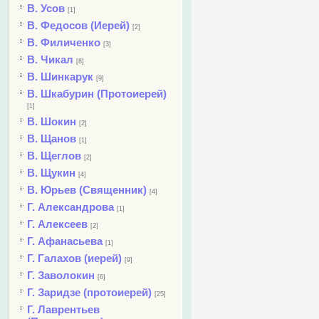
В. Усов
[1]
В. Федосов (Иерей)
[2]
В. Филиченко
[3]
В. Чикал
[8]
В. Шинкарук
[9]
В. Шкабурин (Протоиерей)
[1]
В. Шокин
[2]
В. Щанов
[1]
В. Щеглов
[2]
В. Щукин
[4]
В. Юрьев (Священник)
[4]
Г. Александрова
[1]
Г. Алексеев
[2]
Г. Афанасьева
[1]
Г. Галахов (иерей)
[9]
Г. Заволокин
[6]
Г. Заридзе (протоиерей)
[25]
Г. Лаврентьев