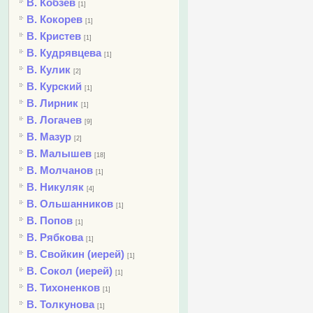
В. Кобзев
[1]
В. Кокорев
[1]
В. Кристев
[1]
В. Кудрявцева
[1]
В. Кулик
[2]
В. Курский
[1]
В. Лирник
[1]
В. Логачев
[9]
В. Мазур
[2]
В. Малышев
[18]
В. Молчанов
[1]
В. Никуляк
[4]
В. Ольшанников
[1]
В. Попов
[1]
В. Рябкова
[1]
В. Свойкин (иерей)
[1]
В. Сокол (иерей)
[1]
В. Тихоненков
[1]
В. Толкунова
[1]