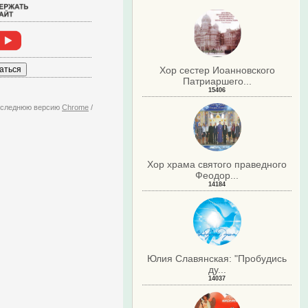
Хор сестер Иоанновского
Патриаршего...
15406
последнюю версию
Chrome
/
Хор храма святого праведного
Феодор...
14184
Юлия Славянская: "Пробудись
ду...
14037