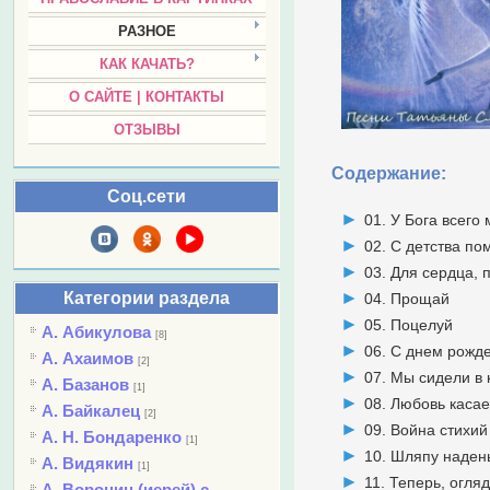
РАЗНОЕ
КАК КАЧАТЬ?
О САЙТЕ | КОНТАКТЫ
ОТЗЫВЫ
Содержание:
Соц.сети
01. У Бога всего
02. С детства п
03. Для сердца, 
Категории раздела
04. Прощай
05. Поцелуй
А. Абикулова
[8]
06. С днем рожд
А. Ахаимов
[2]
07. Мы сидели в
А. Базанов
[1]
08. Любовь каса
А. Байкалец
[2]
09. Война стихий
А. Н. Бондаренко
[1]
10. Шляпу наден
А. Видякин
[1]
11. Теперь, огля
А. Воронин (иерей) с