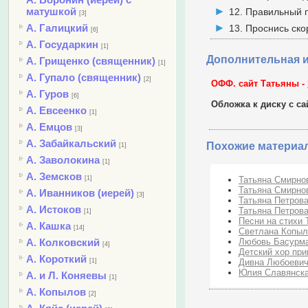
матушкой
12. Правильный 
[3]
А. Галицкий
13. Проснись ско
[6]
А. Государкин
[1]
Дополнительная 
А. Грищенко (священник)
[1]
А. Гупало (священник)
[2]
ОФФ. сайт Татьяны -
А. Гуров
[6]
Обложка к диску с с
А. Евсеенко
[1]
А. Емцов
[3]
А. Забайкальский
Похожие материа
[1]
А. Заволокина
[1]
А. Земсков
Татьяна Смирнов
[1]
Татьяна Смирнов
А. Иванников (иерей)
[3]
Татьяна Петрова 
А. Истоков
Татьяна Петрова 
[1]
Песни на стихи 
А. Кашка
[14]
Светлана Копыло
Любовь Басурман
А. Колковский
[4]
Детский хор при
А. Короткий
Дивна Любоевич
[1]
Юлия Славянска
А. и Л. Коняевы
[1]
А. Копылов
[2]