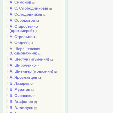
А. Симонов
[1]
А. С. Слободчиковы
[1]
А. Солодовников
[1]
А. Сороковой
[2]
А. Старостенко
(протоиерей)
[5]
А. Стрельцов
[1]
А. Фадеев
[14]
А. Шерешевская
(Схимонахиня)
[1]
А. Шестун (игумения)
[2]
А. Широченко
[7]
А. Шнейдер (монахиня)
[1]
А. Ярославцев
[3]
Б. Лазарев
[2]
Б. Муратов
[3]
Б. Осипенко
[1]
В. Агафонов
[1]
В. Аллилуев
[1]