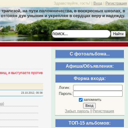
Здравствуйте, гость! |
Вход
|
Регистрация
трапезой, на пути паломничества, в воскресных школах, в
отгоняя дух уныния и укрепляя в сердцах веру и надежду.
Найти
C фотоальбома...
Афиша/Объявления:
вищ, и выступаете против
Форма входа:
Логин:
Пароль:
23.10.2012, 00:36
запомнить
ва)
Забыл пароль
|
Регистрация
ТОП-15 альбомов: