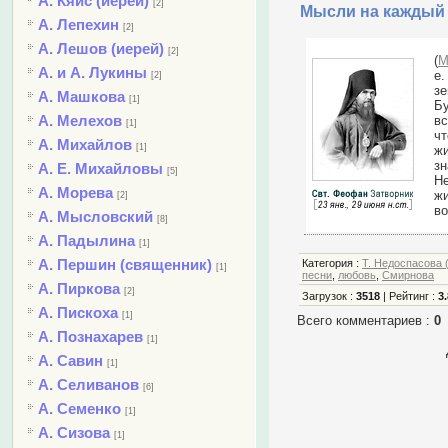
А. Кяйс (иерей)
[2]
Мысли на каждый 
А. Лепехин
[2]
А. Лешов (иерей)
[2]
(
М
А. и А. Лукины
е
[2]
зе
А. Машкова
[1]
Бу
А. Мелехов
вс
[1]
чт
А. Михайлов
[1]
жи
зн
А. Е. Михайловы
[5]
Не
А. Морева
жи
[2]
во
А. Мысловский
[8]
А. Падылина
[1]
А. Першин (священник)
Категория
:
Т. Недоспасова 
[1]
песни
,
любовь
,
Смирнова
А. Пиркова
[2]
Загрузок
:
3518
|
Рейтинг
:
3.
А. Пискоха
[1]
Всего комментариев
:
0
А. Познахарев
[1]
А. Савин
[1]
А. Селиванов
[6]
А. Семенко
[1]
А. Сизова
[1]