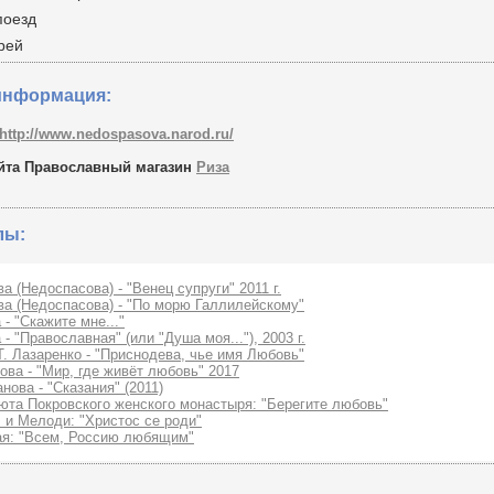
поезд
рей
информация:
http://www.nedospasova.narod.ru/
айта Православный магазин
Риза
лы:
а (Недоспасова) - "Венец супруги" 2011 г.
а (Недоспасова) - "По морю Галлилейскому"
- "Скажите мне..."
- "Православная" (или "Душа моя..."), 2003 г.
Т. Лазаренко - "Приснодева, чье имя Любовь"
ва - "Мир, где живёт любовь" 2017
ова - "Сказания" (2011)
юта Покровского женского монастыря: "Берегите любовь"
 и Мелoди: "Христос се роди"
я: "Всем, Россию любящим"