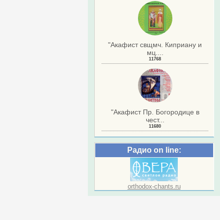
"Акафист свщмч. Киприану и
мц....
11768
"Акафист Пр. Богородице в
чест...
11680
Радио on line:
orthodox-chants.ru