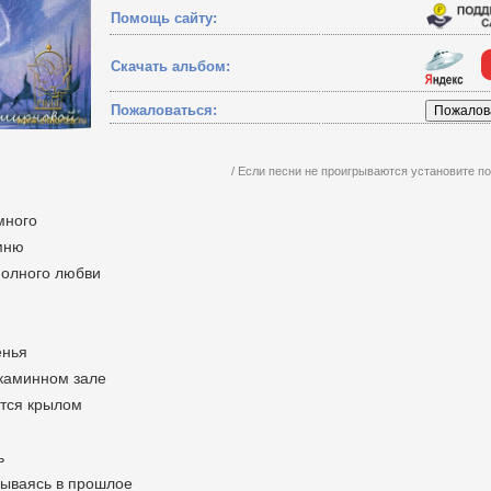
Помощь сайту:
Скачать альбом:
Пожаловаться:
/ Если песни не проигрываются установите 
 много
омню
полного любви
енья
 каминном зале
ется крылом
ь
дываясь в прошлое