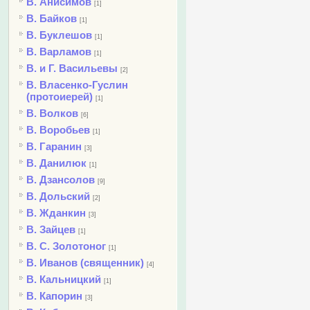
В. Анисимов
[1]
В. Байков
[1]
В. Буклешов
[1]
В. Варламов
[1]
В. и Г. Васильевы
[2]
В. Власенко-Гуслин
(протоиерей)
[1]
В. Волков
[6]
В. Воробьев
[1]
В. Гаранин
[3]
В. Данилюк
[1]
В. Дзансолов
[9]
В. Дольский
[2]
В. Жданкин
[3]
В. Зайцев
[1]
В. С. Золотоног
[1]
В. Иванов (священник)
[4]
В. Кальницкий
[1]
В. Капорин
[3]