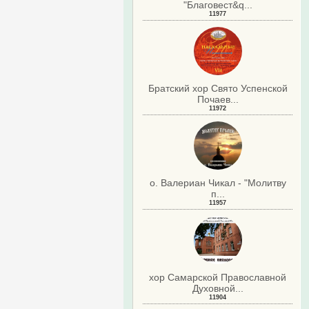
"Благовест&q...
11977
Братский хор Свято Успенской
Почаев...
11972
о. Валериан Чикал - "Молитву
п...
11957
хор Самарской Православной
Духовной...
11904