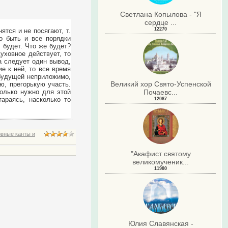
Светлана Копылова - "Я
сердце ...
12270
ятся и не посягают, т.
о быть и все порядки
е будет. Что же будет?
духовное действует, то
 следует один вывод,
е к ней, то все время
 будущей неприложимо,
Великий хор Свято-Успенской
ю, прегорькую участь.
колько нужно для этой
Почаевс...
араясь, насколько то
12087
вные канты и
"Акафист святому
великомученик...
11980
.
Юлия Славянская -