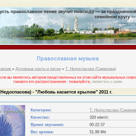
усть православное пение звучит повсюду — за праздничной 
семейном кругу — 
Православная музыка
 архив
»
Духовные канты и песни
»
Т. Недоспасова (Смирнова)
и вы являетесь автором представленных на этом сайте музыкальных сокро
такового его раcпространения - пожалуйста,
свяжитесь с нами
.
Недоспасова) - "Любовь касается крылом" 2011 г.
Категории:
Т. Недоспасова (Смирно
Качество:
320 кбит/с
Время звучания:
00:22:37
Вес архива:
51,99 Мб