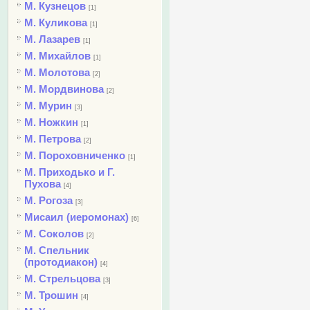
М. Кузнецов
[1]
М. Куликова
[1]
М. Лазарев
[1]
М. Михайлов
[1]
М. Молотова
[2]
М. Мордвинова
[2]
М. Мурин
[3]
М. Ножкин
[1]
М. Петрова
[2]
М. Пороховниченко
[1]
М. Приходько и Г.
Пухова
[4]
М. Рогоза
[3]
Мисаил (иеромонах)
[6]
М. Соколов
[2]
М. Спельник
(протодиакон)
[4]
М. Стрельцова
[3]
М. Трошин
[4]