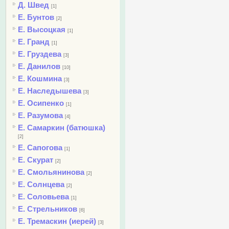
Д. Швед
[1]
Е. Бунтов
[2]
Е. Высоцкая
[1]
Е. Гранд
[1]
Е. Груздева
[3]
Е. Данилов
[10]
Е. Кошмина
[3]
Е. Наследышева
[3]
Е. Осипенко
[1]
Е. Разумова
[4]
Е. Самаркин (батюшка)
[2]
Е. Сапогова
[1]
Е. Скурат
[2]
Е. Смольянинова
[2]
Е. Солнцева
[2]
Е. Соловьева
[1]
Е. Стрельников
[6]
Е. Тремаскин (иерей)
[3]