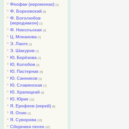
Феофан (иеромонах)
[1]
Ф. Борковский
[6]
Ф. Боголюбов
(иеродиакон)
[1]
Ф. Никольская
[3]
Ц. Моканова
[7]
Э. Ланге
[1]
Э. Шакуров
[1]
Ю. Берёзова
[7]
Ю. Колобов
[2]
Ю. Пастернак
[5]
Ю. Санников
[1]
Ю. Славянская
[7]
Ю. Храпицкий
[4]
Ю. Юрик
[12]
Я. Ерофеев (иерей)
[8]
Я. Осин
[1]
Я. Суворова
[10]
Сборники песен
[47]