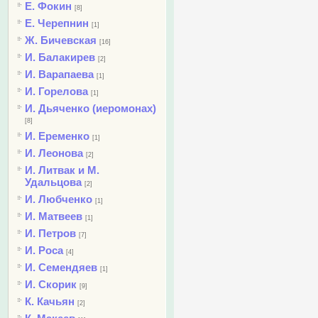
Е. Фокин
[8]
Е. Черепнин
[1]
Ж. Бичевская
[16]
И. Балакирев
[2]
И. Варапаева
[1]
И. Горелова
[1]
И. Дьяченко (иеромонах)
[8]
И. Еременко
[1]
И. Леонова
[2]
И. Литвак и М.
Удальцова
[2]
И. Любченко
[1]
И. Матвеев
[1]
И. Петров
[7]
И. Роса
[4]
И. Семендяев
[1]
И. Скорик
[9]
К. Качьян
[2]