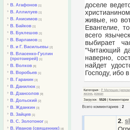
доселе ведет
В. Агафонов
[1]
христианином
В. Аллилуев
[1]
В. Анисимов
живые, но во
[1]
В. Байков
Евангелие, т
[1]
В. Буклешов
всего языческ
[1]
В. Варламов
[1]
выбирает ча
В. и Г. Васильевы
[2]
"Читающий да
В. Власенко-Гуслин
наверно, сос
(протоиерей)
[1]
найдет удост
В. Волков
[6]
Господу, ибо 
В. Воробьев
[1]
В. Гаранин
[3]
В. Данилюк
[1]
Категория
:
Р. Матюшин (иером
В. Дзансолов
жизни
,
роман
[9]
В. Дольский
Загрузок
:
5526
|
Комментарии
[2]
Всего комментариев
:
2
В. Жданкин
[3]
В. Зайцев
[1]
2
.
s
В. С. Золотоног
[1]
Огр
В. Иванов (священник)
[4]