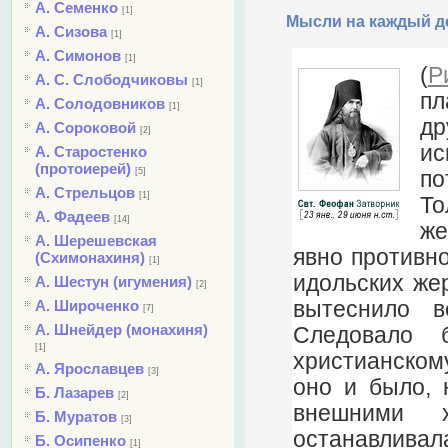
А. Семенко
[1]
Мысли на каждый де
А. Сизова
[1]
А. Симонов
[1]
(
Р
А. С. Слободчиковы
[1]
пл
А. Солодовников
[1]
др
А. Сороковой
[2]
ис
А. Старостенко
(протоиерей)
[5]
по
А. Стрельцов
[1]
То
А. Фадеев
[14]
же
А. Шерешевская
явно противно
(Схимонахиня)
[1]
идольских жер
А. Шестун (игумения)
[2]
вытеснило в
А. Широченко
[7]
А. Шнейдер (монахиня)
Следовало 
[1]
христианскому
А. Ярославцев
[3]
оно и было, 
Б. Лазарев
[2]
внешними 
Б. Муратов
[3]
останавливал
Б. Осипенко
[1]