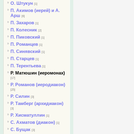
О. Штукун
[1]
П. Акимов (иерей) и А.
Арш
[6]
П. Захаров
[1]
П. Колесник
[2]
П. Пиковский
[1]
П. Романцев
[1]
П. Синявский
[1]
П. Старцев
[1]
П. Терентьева
[1]
Р. Матюшин (иеромонах)
[17]
Р. Романов (иеродиакон)
[25]
Р. Силин
[3]
Р. Тамберг (архидиакон)
[3]
Р. Хисматуллин
[1]
С. Ахматов (диакон)
[1]
С. Бущак
[3]