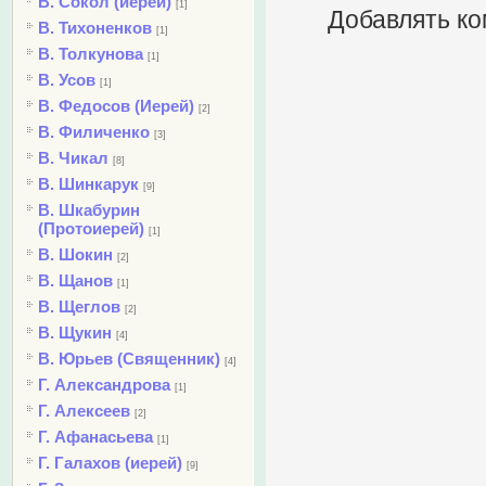
В. Сокол (иерей)
[1]
Добавлять ко
В. Тихоненков
[1]
В. Толкунова
[1]
В. Усов
[1]
В. Федосов (Иерей)
[2]
В. Филиченко
[3]
В. Чикал
[8]
В. Шинкарук
[9]
В. Шкабурин
(Протоиерей)
[1]
В. Шокин
[2]
В. Щанов
[1]
В. Щеглов
[2]
В. Щукин
[4]
В. Юрьев (Священник)
[4]
Г. Александрова
[1]
Г. Алексеев
[2]
Г. Афанасьева
[1]
Г. Галахов (иерей)
[9]