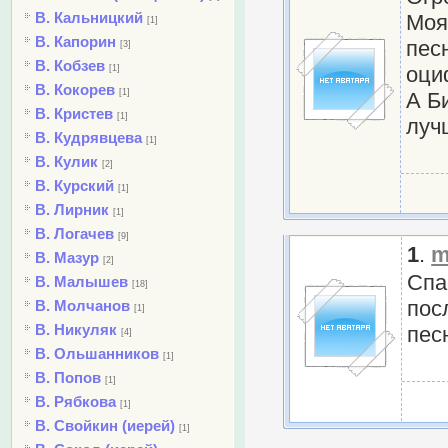
В. Кальницкий
Моя
[1]
В. Капорин
пес
[3]
В. Кобзев
оци
[1]
В. Кокорев
[1]
А Би
В. Кристев
[1]
луч
В. Кудрявцева
[1]
В. Кулик
[2]
В. Курский
[1]
В. Лирник
[1]
В. Логачев
[9]
1
.
m
В. Мазур
[2]
Спа
В. Малышев
[18]
пос
В. Молчанов
[1]
В. Никуляк
пес
[4]
В. Ольшанников
[1]
В. Попов
[1]
В. Рябкова
[1]
В. Свойкин (иерей)
[1]