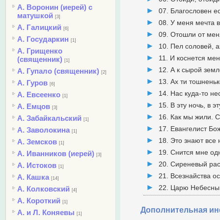
А. Воронин (иерей) с
07. Благословен е
матушкой
[3]
08. У меня мечта 
А. Галицкий
[6]
09. Отошли от мен
А. Государкин
[1]
10. Пел соловей, а
А. Грищенко
11. И коснется ме
(священник)
[1]
12. А к сырой зем
А. Гупало (священник)
[2]
13. Ах ти тошненьк
А. Гуров
[6]
14. Нас куда-то н
А. Евсеенко
[1]
15. В эту ночь, в э
А. Емцов
[3]
16. Как мы жили. 
А. Забайкальский
[1]
17. Евангелист Бо
А. Заволокина
[1]
18. Это знают все
А. Земсков
[1]
19. Снится мне од
А. Иванников (иерей)
[3]
20. Сиреневый рас
А. Истоков
[1]
21. Всезнайства 
А. Кашка
[14]
22. Царю Небесны
А. Колковский
[4]
А. Короткий
[1]
Дополнительная и
А. и Л. Коняевы
[1]