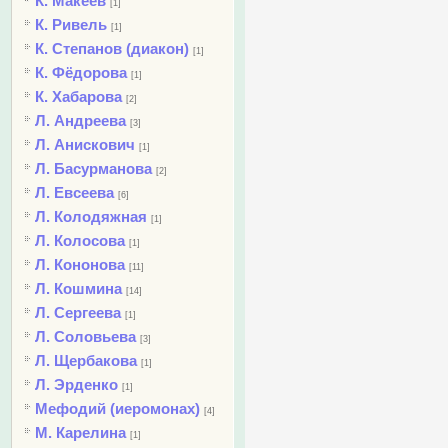
К. Макеев
[1]
К. Ривель
[1]
К. Степанов (диакон)
[1]
К. Фёдорова
[1]
К. Хабарова
[2]
Л. Андреева
[3]
Л. Анискович
[1]
Л. Басурманова
[2]
Л. Евсеева
[6]
Л. Колодяжная
[1]
Л. Колосова
[1]
Л. Кононова
[11]
Л. Кошмина
[14]
Л. Сергеева
[1]
Л. Соловьева
[3]
Л. Щербакова
[1]
Л. Эрденко
[1]
Мефодий (иеромонах)
[4]
М. Карелина
[1]