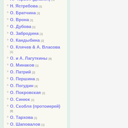
Н. Ястребова
[1]
О. Братчина
[3]
О. Врона
[1]
О. Дубова
[1]
О. Забродина
[1]
О. Кандыбина
[2]
О. Клячев & А. Власова
[1]
О. и А. Лагуткины
[6]
О. Минаков
[1]
О. Патрий
[2]
О. Першина
[5]
О. Погудин
[4]
О. Покровская
[1]
О. Синюк
[1]
О. Скобля (протоиерей)
[8]
О. Тархова
[1]
О. Шаповалов
[1]