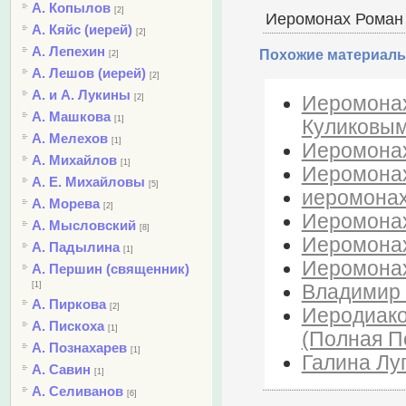
А. Копылов
[2]
Иеромонах Роман -
А. Кяйс (иерей)
[2]
А. Лепехин
Похожие материалы
[2]
А. Лешов (иерей)
[2]
А. и А. Лукины
Иеромонах
[2]
А. Машкова
[1]
Куликовым
А. Мелехов
[1]
Иеромонах 
А. Михайлов
[1]
Иеромонах
А. Е. Михайловы
[5]
иеромонах 
А. Морева
[2]
Иеромонах
А. Мысловский
[8]
Иеромонах
А. Падылина
[1]
Иеромонах
А. Першин (священник)
[1]
Владимир В
А. Пиркова
[2]
Иеродиако
А. Пискоха
[1]
(Полная П
А. Познахарев
[1]
Галина Лу
А. Савин
[1]
А. Селиванов
[6]