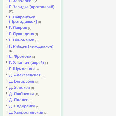
Г. Заволокин
[6]
Г. Заридзе (протоиерей)
[25]
Г. Лаврентьев
(Протодиакон)
[1]
Г. Лавров
[4]
Г. Лупандина
[1]
Г. Пономарев
[1]
Г. Рябцев (иеродиакон)
[15]
Е. Фролова
[7]
Г. Ульянич (иерей)
[2]
Г. Шумилкина
[8]
Д. Алексеевская
[1]
Д. Богорубов
[2]
Д. Земсков
[1]
Д. Любоевич
[18]
Д. Ляляев
[1]
Д. Сидоренко
[4]
Д. Хворостовский
[1]