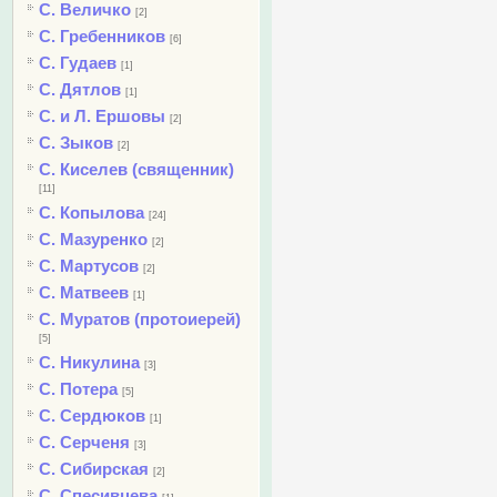
С. Величко
[2]
С. Гребенников
[6]
С. Гудаев
[1]
С. Дятлов
[1]
С. и Л. Ершовы
[2]
С. Зыков
[2]
С. Киселев (священник)
[11]
С. Копылова
[24]
С. Мазуренко
[2]
С. Мартусов
[2]
С. Матвеев
[1]
С. Муратов (протоиерей)
[5]
С. Никулина
[3]
С. Потера
[5]
С. Сердюков
[1]
С. Серченя
[3]
С. Сибирская
[2]
С. Спесивцева