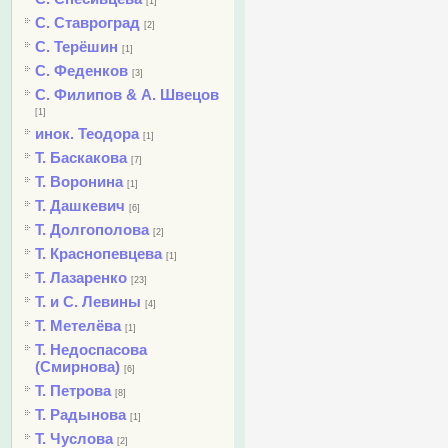
[1]
С. Ставроград
[2]
С. Терёшин
[1]
С. Феденков
[3]
С. Филипов & А. Швецов
[1]
инок. Теодора
[1]
Т. Баскакова
[7]
Т. Воронина
[1]
Т. Дашкевич
[6]
Т. Долгополова
[2]
Т. Краснопевцева
[1]
Т. Лазаренко
[23]
Т. и С. Левины
[4]
Т. Метелёва
[1]
Т. Недоспасова
(Смирнова)
[6]
Т. Петрова
[8]
Т. Радынова
[1]
Т. Чуслова
[2]