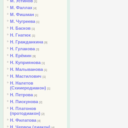
М. Устинов
[1]
М. Фаллах
[4]
М. Фишман
[1]
М. Чугреева
[1]
Н. Басков
[1]
Н. Гнатюк
[1]
Н. Гражданкина
[9]
Н. Гулакова
[3]
Н. Ерёмин
[9]
Н. Куприянова
[1]
Н. Малыванова
[1]
Н. Мастилович
[1]
Н. Налетов
(Схииеродиакон)
[1]
Н. Петрова
[4]
Н. Пискунова
[2]
Н. Платонов
(протодиакон)
[2]
Н. Филатова
[4]
Н. Червон (диакон)
[4]