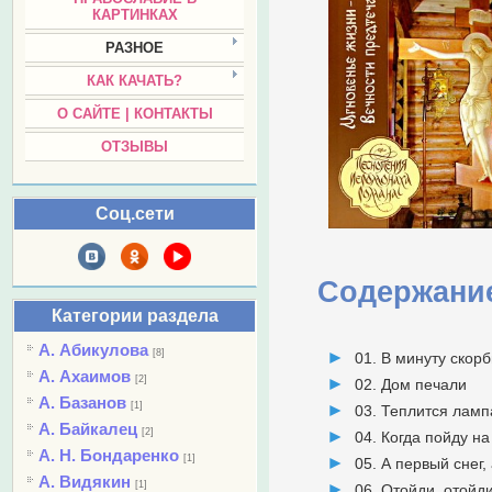
КАРТИНКАХ
РАЗНОЕ
КАК КАЧАТЬ?
О САЙТЕ | КОНТАКТЫ
ОТЗЫВЫ
Соц.сети
Содержани
Категории раздела
А. Абикулова
[8]
01. В минуту скор
А. Ахаимов
[2]
02. Дом печали
А. Базанов
[1]
03. Теплится лам
А. Байкалец
[2]
04. Когда пойду н
А. Н. Бондаренко
[1]
05. А первый снег,
А. Видякин
[1]
06. Отойди, отойди