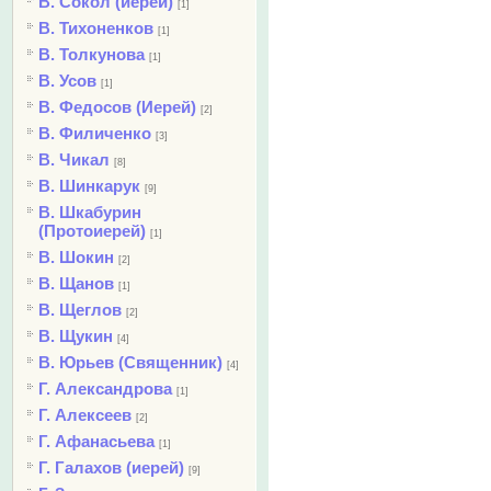
В. Сокол (иерей)
[1]
В. Тихоненков
[1]
В. Толкунова
[1]
В. Усов
[1]
В. Федосов (Иерей)
[2]
В. Филиченко
[3]
В. Чикал
[8]
В. Шинкарук
[9]
В. Шкабурин
(Протоиерей)
[1]
В. Шокин
[2]
В. Щанов
[1]
В. Щеглов
[2]
В. Щукин
[4]
В. Юрьев (Священник)
[4]
Г. Александрова
[1]
Г. Алексеев
[2]
Г. Афанасьева
[1]
Г. Галахов (иерей)
[9]