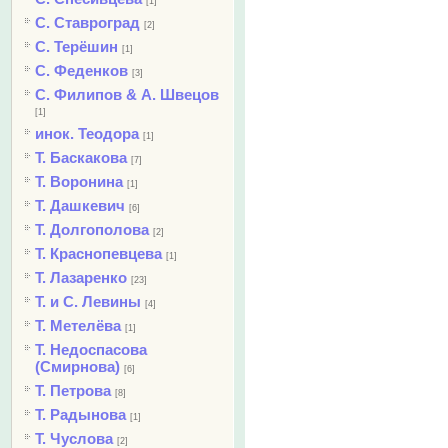
[1]
С. Ставроград
[2]
С. Терёшин
[1]
С. Феденков
[3]
С. Филипов & А. Швецов
[1]
инок. Теодора
[1]
Т. Баскакова
[7]
Т. Воронина
[1]
Т. Дашкевич
[6]
Т. Долгополова
[2]
Т. Краснопевцева
[1]
Т. Лазаренко
[23]
Т. и С. Левины
[4]
Т. Метелёва
[1]
Т. Недоспасова
(Смирнова)
[6]
Т. Петрова
[8]
Т. Радынова
[1]
Т. Чуслова
[2]