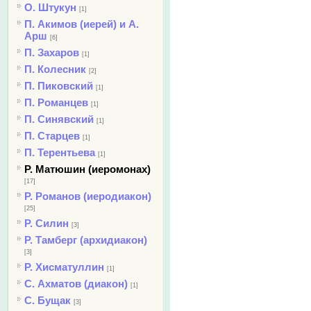
О. Штукун
[1]
П. Акимов (иерей) и А.
Арш
[6]
П. Захаров
[1]
П. Колесник
[2]
П. Пиковский
[1]
П. Романцев
[1]
П. Синявский
[1]
П. Старцев
[1]
П. Терентьева
[1]
Р. Матюшин (иеромонах)
[17]
Р. Романов (иеродиакон)
[25]
Р. Силин
[3]
Р. Тамберг (архидиакон)
[3]
Р. Хисматуллин
[1]
С. Ахматов (диакон)
[1]
С. Бущак
[3]