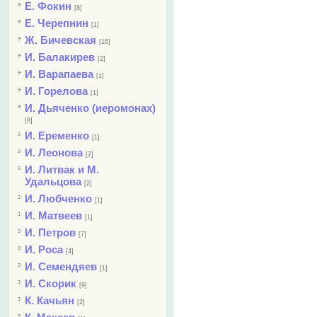
Е. Фокин
[8]
Е. Черепнин
[1]
Ж. Бичевская
[16]
И. Балакирев
[2]
И. Варапаева
[1]
И. Горелова
[1]
И. Дьяченко (иеромонах)
[8]
И. Еременко
[1]
И. Леонова
[2]
И. Литвак и М.
Удальцова
[2]
И. Любченко
[1]
И. Матвеев
[1]
И. Петров
[7]
И. Роса
[4]
И. Семендяев
[1]
И. Скорик
[9]
К. Качьян
[2]