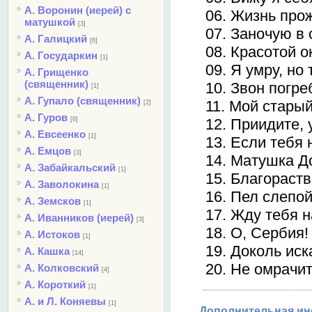
А. Воронин (иерей) с
06. Жизнь прож
матушкой
[3]
07. Заночую в 
А. Галицкий
[6]
08. Красотой о
А. Государкин
[1]
09. Я умру, но
А. Грищенко
(священник)
10. Звон погре
[1]
А. Гупало (священник)
11. Мой старый
[2]
А. Гуров
12. Приидите,
[6]
А. Евсеенко
[1]
13. Если тебя 
А. Емцов
[3]
14. Матушка Д
А. Забайкальский
[1]
15. Благораств
А. Заволокина
[1]
16. Пел слепой
А. Земсков
[1]
17. Жду тебя н
А. Иванников (иерей)
[3]
18. О, Сербия!
А. Истоков
[1]
19. Доколь иск
А. Кашка
[14]
20. Не омрачит
А. Колковский
[4]
А. Короткий
[1]
А. и Л. Коняевы
[1]
Дополнительная и