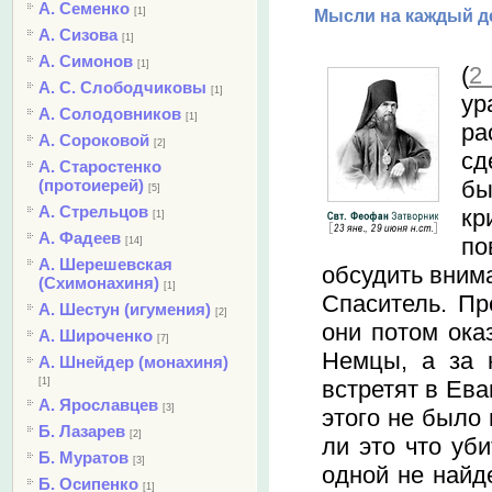
А. Семенко
[1]
Мысли на каждый де
А. Сизова
[1]
А. Симонов
[1]
(
2 
А. С. Слободчиковы
[1]
ур
А. Солодовников
[1]
ра
А. Сороковой
[2]
сд
А. Старостенко
бы
(протоиерей)
[5]
А. Стрельцов
кр
[1]
А. Фадеев
по
[14]
А. Шерешевская
обсудить внима
(Схимонахиня)
[1]
Спаситель. Пр
А. Шестун (игумения)
[2]
они потом ока
А. Широченко
[7]
Немцы, а за 
А. Шнейдер (монахиня)
встретят в Ева
[1]
А. Ярославцев
[3]
этого не было 
Б. Лазарев
[2]
ли это что уб
Б. Муратов
[3]
одной не найд
Б. Осипенко
[1]