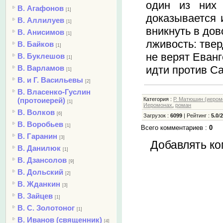
один из них 
В. Агафонов
[1]
доказывается 
В. Аллилуев
[1]
вникнуть в до
В. Анисимов
[1]
лживость: твер
В. Байков
[1]
не верят Еванг
В. Буклешов
[1]
идти против Са
В. Варламов
[1]
В. и Г. Васильевы
[2]
В. Власенко-Гуслин
(протоиерей)
Категория
:
Р. Матюшин (иером
[1]
Иеромонах
,
роман
В. Волков
[6]
Загрузок
:
6099
|
Рейтинг
:
5.0
/
В. Воробьев
[1]
Всего комментариев
:
0
В. Гаранин
[3]
Добавлять ко
В. Данилюк
[1]
В. Дзансолов
[9]
В. Дольский
[2]
В. Жданкин
[3]
В. Зайцев
[1]
В. С. Золотоног
[1]
В. Иванов (священник)
[4]