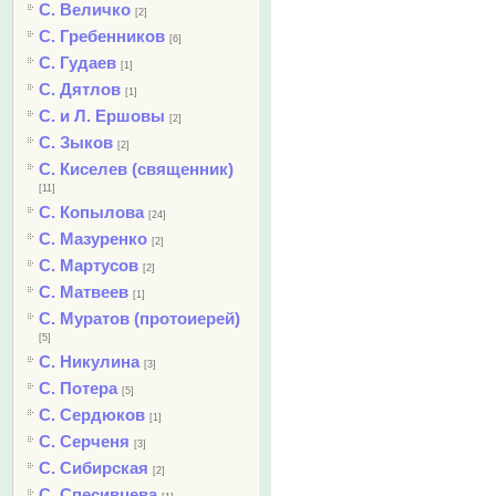
С. Величко
[2]
С. Гребенников
[6]
С. Гудаев
[1]
С. Дятлов
[1]
С. и Л. Ершовы
[2]
С. Зыков
[2]
С. Киселев (священник)
[11]
С. Копылова
[24]
С. Мазуренко
[2]
С. Мартусов
[2]
С. Матвеев
[1]
С. Муратов (протоиерей)
[5]
С. Никулина
[3]
С. Потера
[5]
С. Сердюков
[1]
С. Серченя
[3]
С. Сибирская
[2]
С. Спесивцева