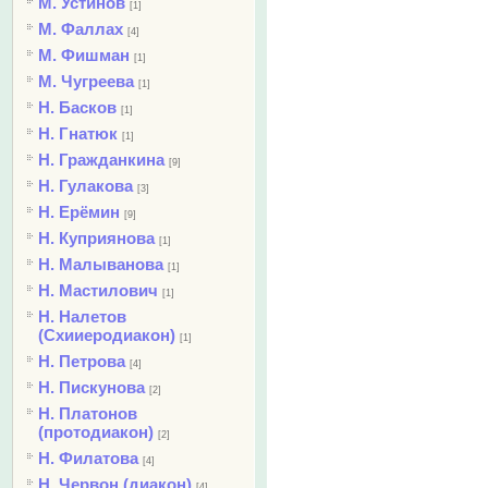
М. Устинов
[1]
М. Фаллах
[4]
М. Фишман
[1]
М. Чугреева
[1]
Н. Басков
[1]
Н. Гнатюк
[1]
Н. Гражданкина
[9]
Н. Гулакова
[3]
Н. Ерёмин
[9]
Н. Куприянова
[1]
Н. Малыванова
[1]
Н. Мастилович
[1]
Н. Налетов
(Схииеродиакон)
[1]
Н. Петрова
[4]
Н. Пискунова
[2]
Н. Платонов
(протодиакон)
[2]
Н. Филатова
[4]
Н. Червон (диакон)
[4]