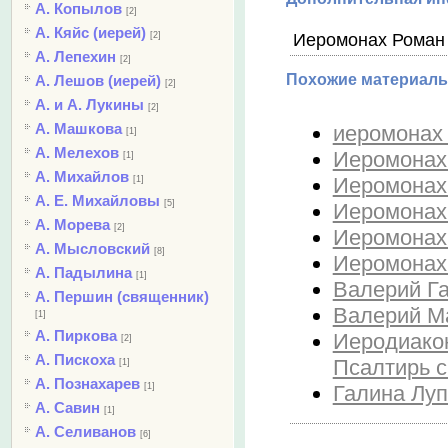
А. Копылов
[2]
А. Кяйс (иерей)
[2]
Иеромонах Роман -
А. Лепехин
[2]
Похожие материалы
А. Лешов (иерей)
[2]
А. и А. Лукины
[2]
А. Машкова
иеромонах 
[1]
А. Мелехов
Иеромонах 
[1]
А. Михайлов
Иеромонах 
[1]
А. Е. Михайловы
[5]
Иеромонах 
А. Морева
[2]
Иеромонах 
А. Мысловский
[8]
Иеромонах 
А. Падылина
[1]
Валерий Га
А. Першин (священник)
Валерий М
[1]
А. Пиркова
Иеродиакон
[2]
А. Пискоха
Псалтирь с
[1]
А. Познахарев
Галина Луп
[1]
А. Савин
[1]
А. Селиванов
[6]