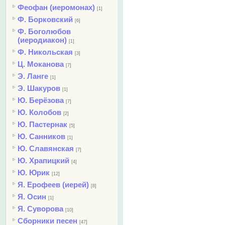
Феофан (иеромонах)
[1]
Ф. Борковский
[6]
Ф. Боголюбов
(иеродиакон)
[1]
Ф. Никольская
[3]
Ц. Моканова
[7]
Э. Ланге
[1]
Э. Шакуров
[1]
Ю. Берёзова
[7]
Ю. Колобов
[2]
Ю. Пастернак
[5]
Ю. Санников
[1]
Ю. Славянская
[7]
Ю. Храпицкий
[4]
Ю. Юрик
[12]
Я. Ерофеев (иерей)
[8]
Я. Осин
[1]
Я. Суворова
[10]
Сборники песен
[47]