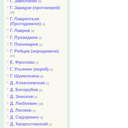
Г. Заволокин
[6]
Г. Заридзе (протоиерей)
[25]
Г. Лаврентьев
(Протодиакон)
[1]
Г. Лавров
[4]
Г. Лупандина
[1]
Г. Пономарев
[1]
Г. Рябцев (иеродиакон)
[15]
Е. Фролова
[7]
Г. Ульянич (иерей)
[2]
Г. Шумилкина
[8]
Д. Алексеевская
[1]
Д. Богорубов
[2]
Д. Земсков
[1]
Д. Любоевич
[18]
Д. Ляляев
[1]
Д. Сидоренко
[4]
Д. Хворостовский
[1]