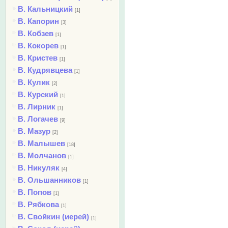
В. Кальницкий
[1]
В. Капорин
[3]
В. Кобзев
[1]
В. Кокорев
[1]
В. Кристев
[1]
В. Кудрявцева
[1]
В. Кулик
[2]
В. Курский
[1]
В. Лирник
[1]
В. Логачев
[9]
В. Мазур
[2]
В. Малышев
[18]
В. Молчанов
[1]
В. Никуляк
[4]
В. Ольшанников
[1]
В. Попов
[1]
В. Рябкова
[1]
В. Свойкин (иерей)
[1]