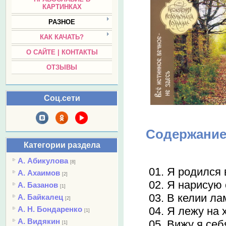
КАРТИНКАХ
РАЗНОЕ
КАК КАЧАТЬ?
О САЙТЕ | КОНТАКТЫ
ОТЗЫВЫ
Соц.сети
Содержание
Категории раздела
А. Абикулова
[8]
01. Я родился 
А. Ахаимов
[2]
02. Я нарисую 
А. Базанов
[1]
03. В келии ла
А. Байкалец
[2]
04. Я лежу на 
А. Н. Бондаренко
[1]
А. Видякин
05. Вижу я себ
[1]