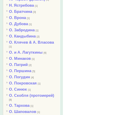
Н. Ястребова
[1]
О. Братчина
[3]
О. Врона
[1]
О. Дубова
[1]
О. Забродина
[1]
О. Кандыбина
[2]
О. Клячев & А. Власова
[1]
О. и А. Лагуткины
[6]
О. Минаков
[1]
О. Патрий
[2]
О. Першина
[5]
О. Погудин
[4]
О. Покровская
[1]
О. Синюк
[1]
О. Скобля (протоиерей)
[8]
О. Тархова
[1]
О. Шаповалов
[1]