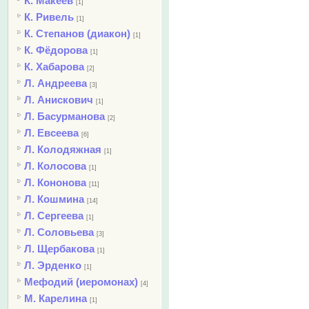
К. Макеев
[1]
К. Ривель
[1]
К. Степанов (диакон)
[1]
К. Фёдорова
[1]
К. Хабарова
[2]
Л. Андреева
[3]
Л. Анискович
[1]
Л. Басурманова
[2]
Л. Евсеева
[6]
Л. Колодяжная
[1]
Л. Колосова
[1]
Л. Кононова
[11]
Л. Кошмина
[14]
Л. Сергеева
[1]
Л. Соловьева
[3]
Л. Щербакова
[1]
Л. Эрденко
[1]
Мефодий (иеромонах)
[4]
М. Карелина
[1]