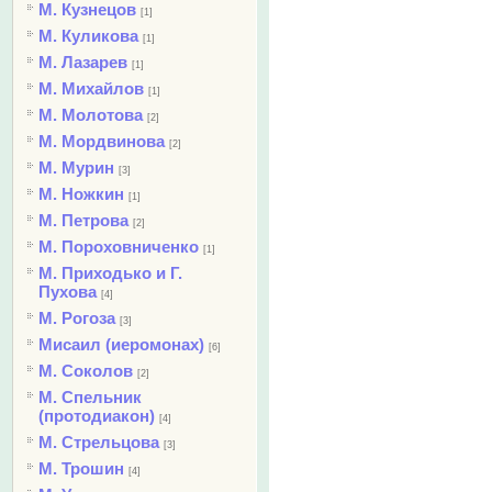
М. Кузнецов
[1]
М. Куликова
[1]
М. Лазарев
[1]
М. Михайлов
[1]
М. Молотова
[2]
М. Мордвинова
[2]
М. Мурин
[3]
М. Ножкин
[1]
М. Петрова
[2]
М. Пороховниченко
[1]
М. Приходько и Г.
Пухова
[4]
М. Рогоза
[3]
Мисаил (иеромонах)
[6]
М. Соколов
[2]
М. Спельник
(протодиакон)
[4]
М. Стрельцова
[3]
М. Трошин
[4]