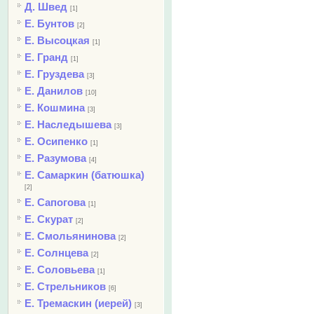
Д. Швед
[1]
Е. Бунтов
[2]
Е. Высоцкая
[1]
Е. Гранд
[1]
Е. Груздева
[3]
Е. Данилов
[10]
Е. Кошмина
[3]
Е. Наследышева
[3]
Е. Осипенко
[1]
Е. Разумова
[4]
Е. Самаркин (батюшка)
[2]
Е. Сапогова
[1]
Е. Скурат
[2]
Е. Смольянинова
[2]
Е. Солнцева
[2]
Е. Соловьева
[1]
Е. Стрельников
[6]
Е. Тремаскин (иерей)
[3]