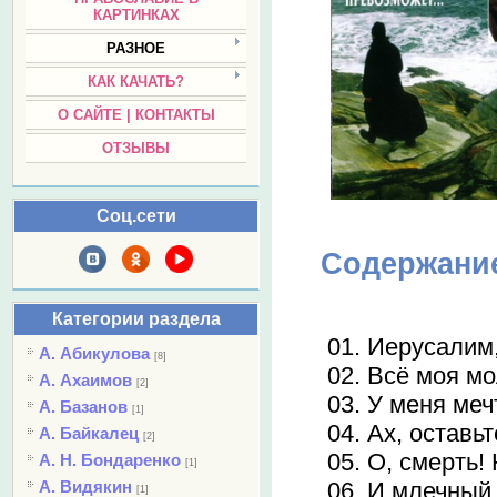
КАРТИНКАХ
РАЗНОЕ
КАК КАЧАТЬ?
О САЙТЕ | КОНТАКТЫ
ОТЗЫВЫ
Соц.сети
Содержани
Категории раздела
01. Иерусалим
А. Абикулова
[8]
02. Всё моя м
А. Ахаимов
[2]
03. У меня меч
А. Базанов
[1]
04. Ах, оставь
А. Байкалец
[2]
05. О, смерть!
А. Н. Бондаренко
[1]
06. И млечный 
А. Видякин
[1]