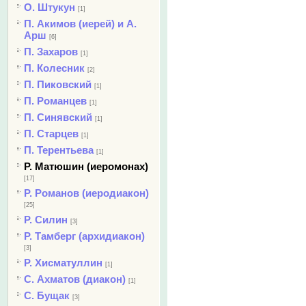
О. Штукун
[1]
П. Акимов (иерей) и А.
Арш
[6]
П. Захаров
[1]
П. Колесник
[2]
П. Пиковский
[1]
П. Романцев
[1]
П. Синявский
[1]
П. Старцев
[1]
П. Терентьева
[1]
Р. Матюшин (иеромонах)
[17]
Р. Романов (иеродиакон)
[25]
Р. Силин
[3]
Р. Тамберг (архидиакон)
[3]
Р. Хисматуллин
[1]
С. Ахматов (диакон)
[1]
С. Бущак
[3]