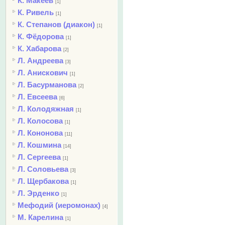
К. Макеев
[1]
К. Ривель
[1]
К. Степанов (диакон)
[1]
К. Фёдорова
[1]
К. Хабарова
[2]
Л. Андреева
[3]
Л. Анискович
[1]
Л. Басурманова
[2]
Л. Евсеева
[6]
Л. Колодяжная
[1]
Л. Колосова
[1]
Л. Кононова
[11]
Л. Кошмина
[14]
Л. Сергеева
[1]
Л. Соловьева
[3]
Л. Щербакова
[1]
Л. Эрденко
[1]
Мефодий (иеромонах)
[4]
М. Карелина
[1]