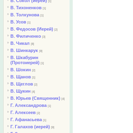
В. Сокол (иерей)
[1]
В. Тихоненков
[1]
В. Толкунова
[1]
В. Усов
[1]
В. Федосов (Иерей)
[2]
В. Филиченко
[3]
В. Чикал
[8]
В. Шинкарук
[9]
В. Шкабурин
(Протоиерей)
[1]
В. Шокин
[2]
В. Щанов
[1]
В. Щеглов
[2]
В. Щукин
[4]
В. Юрьев (Священник)
[4]
Г. Александрова
[1]
Г. Алексеев
[2]
Г. Афанасьева
[1]
Г. Галахов (иерей)
[9]