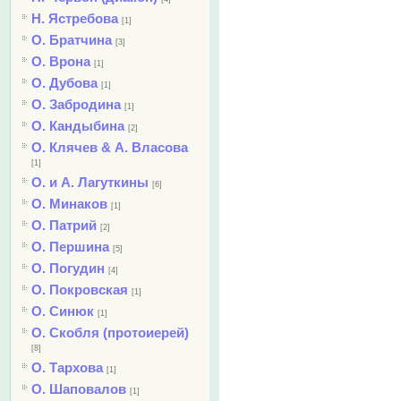
Н. Ястребова
[1]
О. Братчина
[3]
О. Врона
[1]
О. Дубова
[1]
О. Забродина
[1]
О. Кандыбина
[2]
О. Клячев & А. Власова
[1]
О. и А. Лагуткины
[6]
О. Минаков
[1]
О. Патрий
[2]
О. Першина
[5]
О. Погудин
[4]
О. Покровская
[1]
О. Синюк
[1]
О. Скобля (протоиерей)
[8]
О. Тархова
[1]
О. Шаповалов
[1]