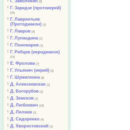
Г. Заволокин
[6]
Г. Заридзе (протоиерей)
[25]
Г. Лаврентьев
(Протодиакон)
[1]
Г. Лавров
[4]
Г. Лупандина
[1]
Г. Пономарев
[1]
Г. Рябцев (иеродиакон)
[15]
Е. Фролова
[7]
Г. Ульянич (иерей)
[2]
Г. Шумилкина
[8]
Д. Алексеевская
[1]
Д. Богорубов
[2]
Д. Земсков
[1]
Д. Любоевич
[18]
Д. Ляляев
[1]
Д. Сидоренко
[4]
Д. Хворостовский
[1]