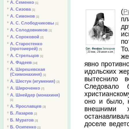
А. Семенко
[1]
А. Сизова
(
Р
[1]
А. Симонов
[1]
пл
А. С. Слободчиковы
[1]
др
А. Солодовников
[1]
ис
А. Сороковой
[2]
по
А. Старостенко
То
(протоиерей)
[5]
же
А. Стрельцов
[1]
А. Фадеев
явно противно
[14]
А. Шерешевская
идольских жер
(Схимонахиня)
[1]
вытеснило в
А. Шестун (игумения)
[2]
Следовало 
А. Широченко
[7]
христианскому
А. Шнейдер (монахиня)
оно и было, 
[1]
А. Ярославцев
внешними 
[3]
Б. Лазарев
[2]
останавливал
Б. Муратов
[3]
доселе ведет
Б. Осипенко
[1]