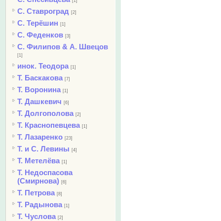
[1]
С. Ставроград
[2]
С. Терёшин
[1]
С. Феденков
[3]
С. Филипов & А. Швецов
[1]
инок. Теодора
[1]
Т. Баскакова
[7]
Т. Воронина
[1]
Т. Дашкевич
[6]
Т. Долгополова
[2]
Т. Краснопевцева
[1]
Т. Лазаренко
[23]
Т. и С. Левины
[4]
Т. Метелёва
[1]
Т. Недоспасова
(Смирнова)
[6]
Т. Петрова
[8]
Т. Радынова
[1]
Т. Чуслова
[2]