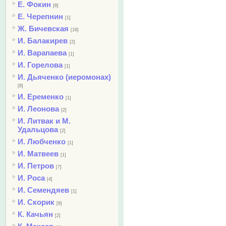
Е. Фокин
[8]
Е. Черепнин
[1]
Ж. Бичевская
[16]
И. Балакирев
[2]
И. Варапаева
[1]
И. Горелова
[1]
И. Дьяченко (иеромонах)
[8]
И. Еременко
[1]
И. Леонова
[2]
И. Литвак и М.
Удальцова
[2]
И. Любченко
[1]
И. Матвеев
[1]
И. Петров
[7]
И. Роса
[4]
И. Семендяев
[1]
И. Скорик
[9]
К. Качьян
[2]