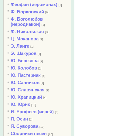
Феофан (иеромонах)
[1]
Ф. Борковский
[6]
Ф. Боголюбов
(иеродиакон)
[1]
Ф. Никольская
[3]
Ц. Моканова
[7]
Э. Ланге
[1]
Э. Шакуров
[1]
Ю. Берёзова
[7]
Ю. Колобов
[2]
Ю. Пастернак
[5]
Ю. Санников
[1]
Ю. Славянская
[7]
Ю. Храпицкий
[4]
Ю. Юрик
[12]
Я. Ерофеев (иерей)
[8]
Я. Осин
[1]
Я. Суворова
[10]
Сборники песен
[47]