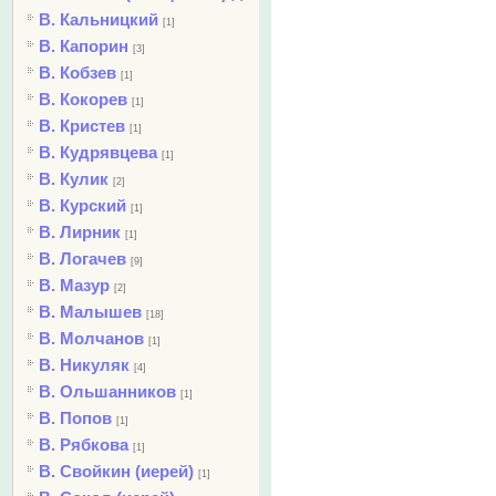
В. Кальницкий
[1]
В. Капорин
[3]
В. Кобзев
[1]
В. Кокорев
[1]
В. Кристев
[1]
В. Кудрявцева
[1]
В. Кулик
[2]
В. Курский
[1]
В. Лирник
[1]
В. Логачев
[9]
В. Мазур
[2]
В. Малышев
[18]
В. Молчанов
[1]
В. Никуляк
[4]
В. Ольшанников
[1]
В. Попов
[1]
В. Рябкова
[1]
В. Свойкин (иерей)
[1]