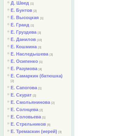
Д. Швед
[1]
Е. Бунтов
[2]
Е. Высоцкая
[1]
Е. Гранд
[1]
Е. Груздева
[3]
Е. Данилов
[10]
Е. Кошмина
[3]
Е. Наследышева
[3]
Е. Осипенко
[1]
Е. Разумова
[4]
Е. Самаркин (батюшка)
[2]
Е. Сапогова
[1]
Е. Скурат
[2]
Е. Смольянинова
[2]
Е. Солнцева
[2]
Е. Соловьева
[1]
Е. Стрельников
[6]
Е. Тремаскин (иерей)
[3]