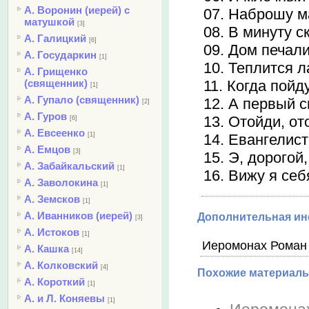
А. Воронин (иерей) с
07. Наброшу м
матушкой
[3]
08. В минуту с
А. Галицкий
[6]
09. Дом печали
А. Государкин
[1]
10. Теплится л
А. Грищенко
11. Когда пойд
(священник)
[1]
А. Гупало (священник)
12. А первый с
[2]
А. Гуров
13. Отойди, от
[6]
А. Евсеенко
14. Евангелист
[1]
А. Емцов
[3]
15. Э, дорогой
А. Забайкальский
[1]
16. Вижу я себ
А. Заволокина
[1]
А. Земсков
[1]
А. Иванников (иерей)
Дополнительная и
[3]
А. Истоков
[1]
Иеромонах Роман 
А. Кашка
[14]
А. Колковский
[4]
Похожие материалы
А. Короткий
[1]
А. и Л. Коняевы
[1]