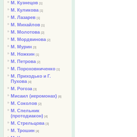
М. Кузнецов
[1]
М. Куликова
[1]
М. Лазарев
[1]
М. Михайлов
[1]
М. Молотова
[2]
М. Мордвинова
[2]
М. Мурин
[3]
М. Ножкин
[1]
М. Петрова
[2]
М. Пороховниченко
[1]
М. Приходько и Г.
Пухова
[4]
М. Рогоза
[3]
Мисаил (иеромонах)
[6]
М. Соколов
[2]
М. Спельник
(протодиакон)
[4]
М. Стрельцова
[3]
М. Трошин
[4]