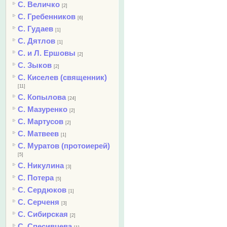
С. Величко
[2]
С. Гребенников
[6]
С. Гудаев
[1]
С. Дятлов
[1]
С. и Л. Ершовы
[2]
С. Зыков
[2]
С. Киселев (священник)
[11]
С. Копылова
[24]
С. Мазуренко
[2]
С. Мартусов
[2]
С. Матвеев
[1]
С. Муратов (протоиерей)
[5]
С. Никулина
[3]
С. Потера
[5]
С. Сердюков
[1]
С. Серченя
[3]
С. Сибирская
[2]
С. Спесивцева