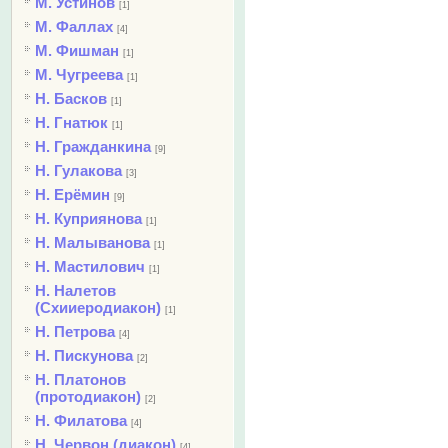
М. Устинов
[1]
М. Фаллах
[4]
М. Фишман
[1]
М. Чугреева
[1]
Н. Басков
[1]
Н. Гнатюк
[1]
Н. Гражданкина
[9]
Н. Гулакова
[3]
Н. Ерёмин
[9]
Н. Куприянова
[1]
Н. Малыванова
[1]
Н. Мастилович
[1]
Н. Налетов
(Схииеродиакон)
[1]
Н. Петрова
[4]
Н. Пискунова
[2]
Н. Платонов
(протодиакон)
[2]
Н. Филатова
[4]
Н. Червон (диакон)
[4]