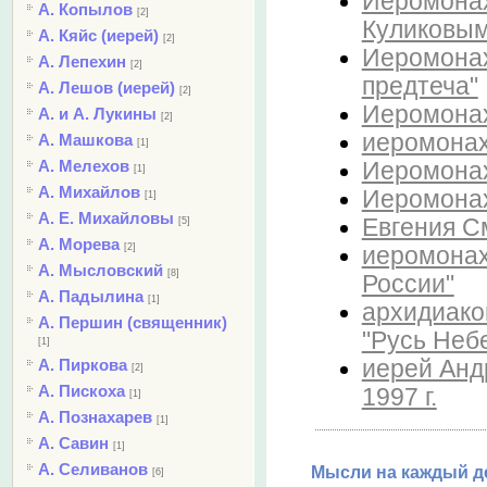
Иеромонах
А. Копылов
[2]
Куликовым
А. Кяйс (иерей)
[2]
Иеромонах
А. Лепехин
[2]
предтеча"
А. Лешов (иерей)
[2]
Иеромонах 
А. и А. Лукины
[2]
иеромонах 
А. Машкова
[1]
А. Мелехов
Иеромонах
[1]
А. Михайлов
Иеромонах
[1]
А. Е. Михайловы
Евгения См
[5]
А. Морева
[2]
иеромонах
А. Мысловский
[8]
России"
А. Падылина
[1]
архидиако
А. Першин (священник)
"Русь Небе
[1]
иерей Андр
А. Пиркова
[2]
А. Пискоха
1997 г.
[1]
А. Познахарев
[1]
А. Савин
[1]
А. Селиванов
Мысли на каждый де
[6]