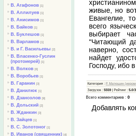
христианином
В. Агафонов
[1]
живые, но во
В. Аллилуев
[1]
Евангелие, т
В. Анисимов
[1]
всего языческ
В. Байков
[1]
выбирает ча
В. Буклешов
[1]
"Читающий да
В. Варламов
[1]
наверно, сос
В. и Г. Васильевы
[2]
В. Власенко-Гуслин
найдет удост
(протоиерей)
[1]
Господу, ибо 
В. Волков
[6]
В. Воробьев
[1]
В. Гаранин
Категория
:
Р. Матюшин (иером
[3]
В. Данилюк
Загрузок
:
5559
|
Рейтинг
:
5.0
/
[1]
В. Дзансолов
Всего комментариев
:
0
[9]
В. Дольский
[2]
Добавлять ко
В. Жданкин
[3]
В. Зайцев
[1]
В. С. Золотоног
[1]
В. Иванов (священник)
[4]